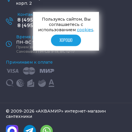
корп. 2
Контактные телефоны
Пользуясь сайтом, Вы
8 (495) 795-77-65
соглашаетесь с
8 (495) 797-11-67
использованием
cookies
.
Время работы офиса
ХОРОШО
ПН-ВС 9:00 - 19:00
Прием заказов круглосуточно
Самовывоз ПН-СБ 9-19, ВС 12-17
Принимаем к оплате
© 2009-2026 «АКВАМИР» интернет-магазин
сантехники