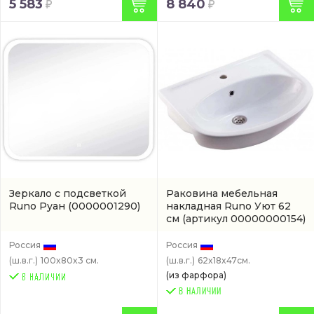
5 583
8 840
Зеркало с подсветкой
Раковина мебельная
Runo Руан
(0000001290)
накладная Runo Уют 62
см
(артикул 00000000154)
Россия
Россия
(ш.в.г.)
100x80x3 см.
(ш.в.г.)
62x18x47см.
(из фарфора)
В НАЛИЧИИ