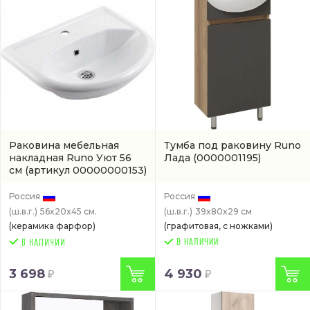
Раковина мебельная
Тумба под раковину Runo
накладная Runo Уют 56
Лада
(0000001195)
см
(артикул 00000000153)
Россия
Россия
(ш.в.г.)
56x20x45 см.
(ш.в.г.)
39x80x29 см
(керамика фарфор)
(графитовая, с ножками)
В НАЛИЧИИ
3 698
4 930