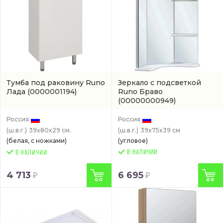
Тумба под раковину Runo
Зеркало с подсветкой
Лада
(0000001194)
Runo Браво
(00000000949)
Россия
Россия
(ш.в.г.)
39x80x29 см.
(ш.в.г.)
39x75x39 см
(белая, с ножками)
(угловое)
В НАЛИЧИИ
4 713
6 695