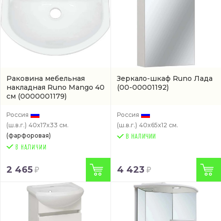
Раковина мебельная
Зеркало-шкаф Runo Лада
накладная Runo Mango 40
(00-00001192)
см
(0000001179)
Россия
Россия
(ш.в.г.)
40x17x33 см.
(ш.в.г.)
40x65x12 см.
(фарфоровая)
В НАЛИЧИИ
2 465
4 423