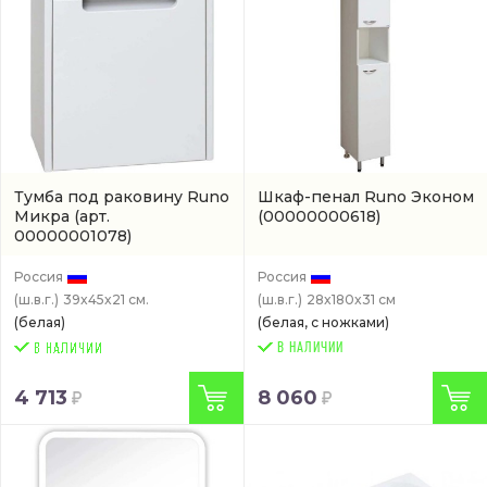
Тумба под раковину Runo
Шкаф-пенал Runo Эконом
Микра
(арт.
(00000000618)
00000001078)
Россия
Россия
(ш.в.г.)
39x45x21 см.
(ш.в.г.)
28x180x31 см
(белая)
(белая, с ножками)
В НАЛИЧИИ
4 713
8 060