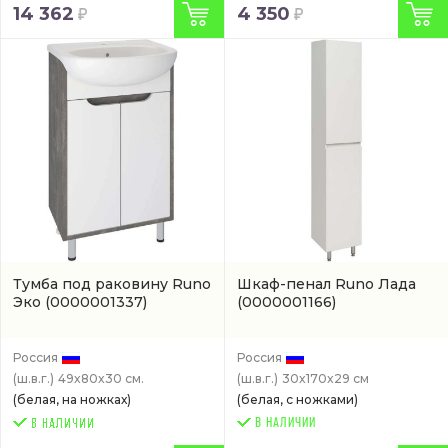
14 362
4 350
Тумба под раковину Runo
Шкаф-пенал Runo Лада
Эко
(0000001337)
(0000001166)
Россия
Россия
(ш.в.г.)
49x80x30 см.
(ш.в.г.)
30x170x29 см
(белая, на ножках)
(белая, с ножками)
В НАЛИЧИИ