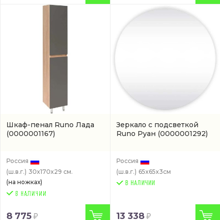
Шкаф-пенал Runo Лада
Зеркало с подсветкой
(0000001167)
Runo Руан
(0000001292)
Россия
Россия
(ш.в.г.)
30x170x29 см.
(ш.в.г.)
65x65x3см
(на ножках)
В НАЛИЧИИ
8 775
13 338