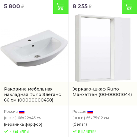
5 800
8 255
Раковина мебельная
Зеркало-шкаф Runo
накладная Runo Элеганс
Манхэттен
(00-00001044)
66 см
(00000000438)
Россия
Россия
(ш.в.г.)
66x22x45 см.
(ш.в.г.)
65x75x12 см.
(керамика фарфор)
(белая)
В НАЛИЧИИ