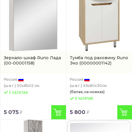
Зеркало-шкаф Runo Лада
Тумба под раковину Runo
(00-00001158)
Эко
(00000001142)
Россия
Россия
(ш.в.г.)
50x65x12 см.
(ш.в.г.)
49x80x30см
(белая, на ножках)
В НАЛИЧИИ
5 075
5 800