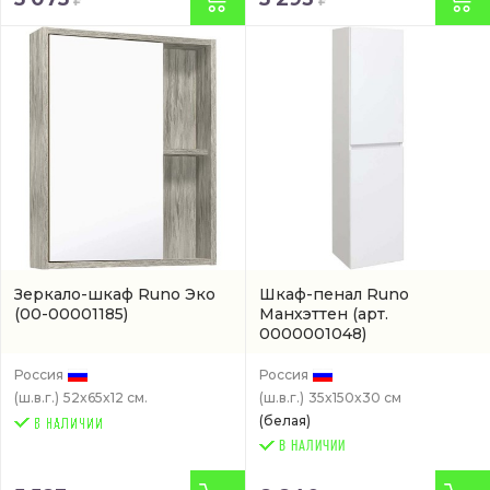
Зеркало-шкаф Runo Эко
Шкаф-пенал Runo
(00-00001185)
Манхэттен
(арт.
0000001048)
Россия
Россия
(ш.в.г.)
52x65x12 см.
(ш.в.г.)
35x150x30 см
(белая)
В НАЛИЧИИ