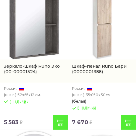
Зеркало-шкаф Runo Эко
Шкаф-пенал Runo Бари
(00-00001324)
(0000001388)
Россия
Россия
(ш.в.г.)
52x65x12 см.
(ш.в.г.)
35x150x30см.
(белая)
В НАЛИЧИИ
5 583
7 670