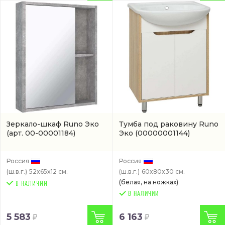
Зеркало-шкаф Runo Эко
Тумба под раковину Runo
(арт. 00-00001184)
Эко
(00000001144)
Россия
Россия
(ш.в.г.)
52x65x12 см.
(ш.в.г.)
60x80x30 см.
(белая, на ножках)
В НАЛИЧИИ
5 583
6 163