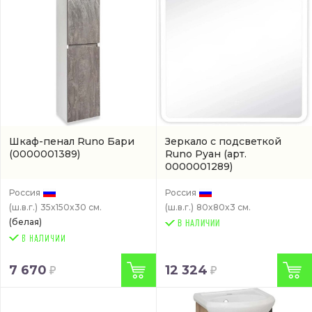
Шкаф-пенал Runo Бари
Зеркало с подсветкой
(0000001389)
Runo Руан
(арт.
0000001289)
Россия
Россия
(ш.в.г.)
35x150x30 см.
(ш.в.г.)
80x80x3 см.
(белая)
В НАЛИЧИИ
7 670
12 324