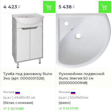
4 423
5 438
Тумба под раковину Runo
Рукомойник подвесной
Эко
(арт. 0000001326)
Runo Элегия 50 см
(00000000948)
Россия
Россия
(ш.в.г.)
49x80x30 см.
(ш.в.г.)
50x19x50см
(белая, с ножками)
(фаянс)
В НАЛИЧИИ