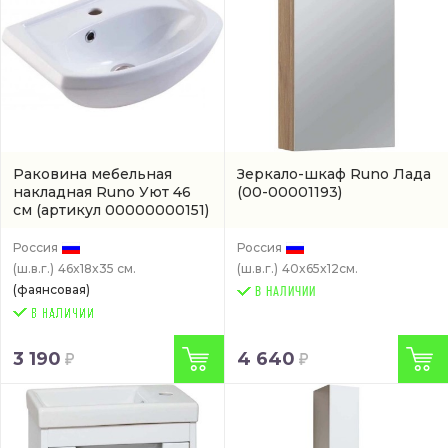
Раковина мебельная
Зеркало-шкаф Runo Лада
накладная Runo Уют 46
(00-00001193)
см
(артикул 00000000151)
Россия
Россия
(ш.в.г.)
46x18x35 см.
(ш.в.г.)
40x65x12см.
(фаянсовая)
В НАЛИЧИИ
3 190
4 640