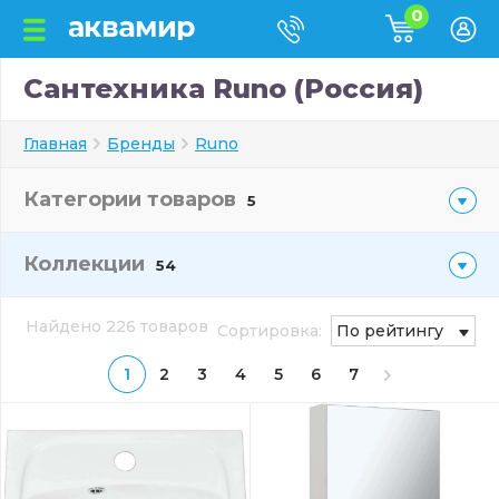
0
Сантехника Runo (Россия)
Главная
Бренды
Runo
Категории товаров
5
Коллекции
54
Найдено 226 товаров
Сортировка:
По рейтингу
1
2
3
4
5
6
7