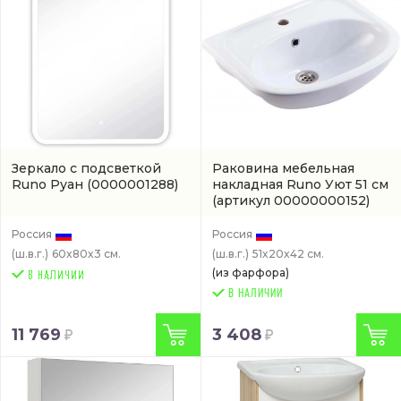
Зеркало с подсветкой
Раковина мебельная
Runo Руан
(0000001288)
накладная Runo Уют 51 см
(артикул 00000000152)
Россия
Россия
(ш.в.г.)
60x80x3 см.
(ш.в.г.)
51x20x42 см.
(из фарфора)
В НАЛИЧИИ
11 769
3 408