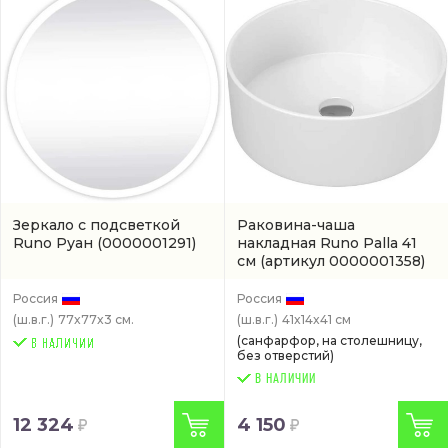
Зеркало с подсветкой
Раковина-чаша
Runo Руан
(0000001291)
накладная Runo Palla 41
см
(артикул 0000001358)
Россия
Россия
(ш.в.г.)
77x77x3 см.
(ш.в.г.)
41x14x41 см
(санфарфор, на столешницу,
без отверстий)
В НАЛИЧИИ
12 324
4 150