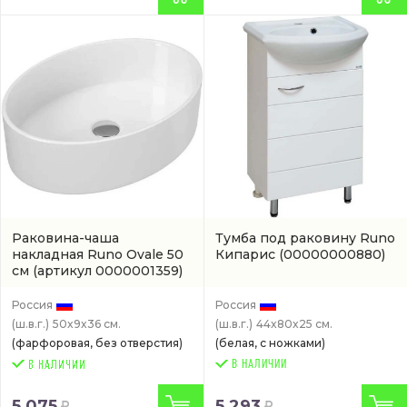
Раковина-чаша
Тумба под раковину Runo
накладная Runo Ovale 50
Кипарис
(00000000880)
см
(артикул 0000001359)
Россия
Россия
(ш.в.г.)
50x9x36 см.
(ш.в.г.)
44x80x25 см.
(фарфоровая, без отверстия)
(белая, с ножками)
В НАЛИЧИИ
5 075
5 293