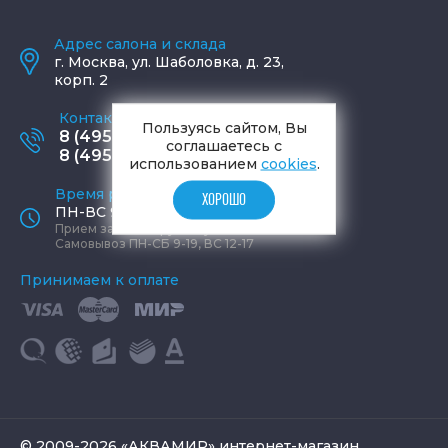
Адрес салона и склада
г.
Москва
,
ул. Шаболовка, д. 23,
корп. 2
Контактные телефоны
Пользуясь сайтом, Вы
8 (495) 795-77-65
соглашаетесь с
8 (495) 797-11-67
использованием
cookies
.
Время работы офиса
ХОРОШО
ПН-ВС 9:00 - 19:00
Прием заказов круглосуточно
Самовывоз ПН-СБ 9-19, ВС 12-17
Принимаем к оплате
© 2009-2026 «АКВАМИР» интернет-магазин