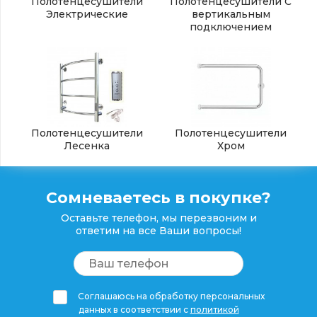
Полотенцесушители
Полотенцесушители С
Электрические
вертикальным
подключением
Полотенцесушители
Полотенцесушители
Лесенка
Хром
Сомневаетесь в покупке?
Оставьте телефон, мы перезвоним и
ответим на все Ваши вопросы!
Соглашаюсь на обработку персональных
данных в соответствии с
политикой