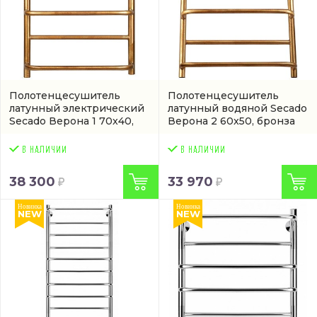
Полотенцесушитель
Полотенцесушитель
латунный электрический
латунный водяной Secado
Secado Верона 1 70x40,
Верона 2 60x50, бронза
бронза, L
(4603777476830)
(4603777464073)
38 300
33 970
Новинка
Новинка
NEW
NEW