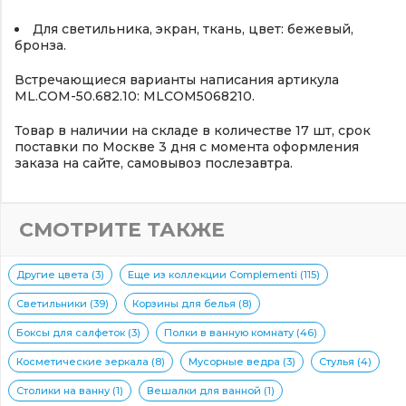
Для светильника, экран, ткань, цвет: бежевый,
бронза.
Встречающиеся варианты написания артикула
ML.COM-50.682.10: MLCOM5068210.
Товар в наличии на складе в количестве 17 шт, срок
поставки по Москве 3 дня с момента оформления
заказа на сайте, самовывоз послезавтра.
СМОТРИТЕ ТАКЖЕ
Другие цвета (3)
Еще из коллекции Complementi (115)
Светильники (39)
Корзины для белья (8)
Боксы для салфеток (3)
Полки в ванную комнату (46)
Косметические зеркала (8)
Мусорные ведра (3)
Стулья (4)
Столики на ванну (1)
Вешалки для ванной (1)