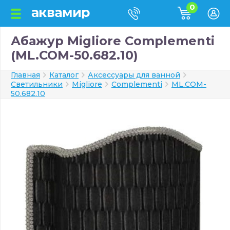
0
Абажур Migliore Complementi
(ML.COM-50.682.10)
Главная
Каталог
Аксессуары для ванной
Светильники
Migliore
Complementi
ML.COM-
50.682.10