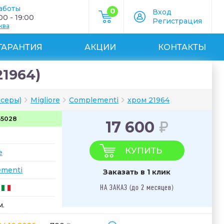
аботы
0
Вход
0 - 19:00
Регистрация
ква
ГАРАНТИЯ
АКЦИИ
КОНТАКТЫ
21964)
нсеры)
Migliore
Complementi
хром 21964
65028
17 600
КУПИТЬ
e
menti
Заказать в 1 клик
НА ЗАКАЗ (до 2 месяцев)
м.