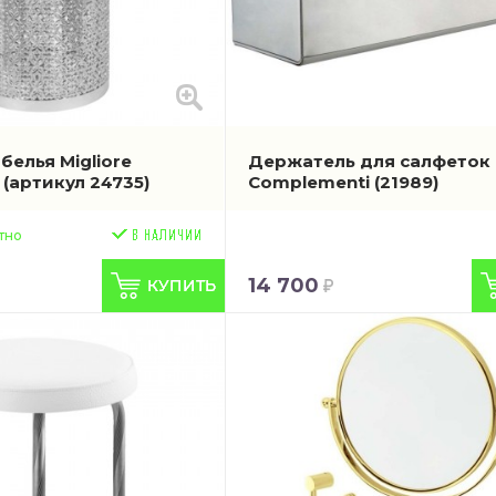
белья Migliore
Держатель для салфеток M
i
(артикул 24735)
Complementi
(21989)
тно
14 700