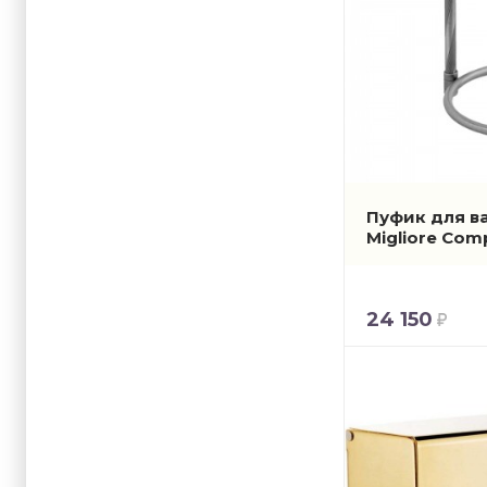
Пуфик для в
Migliore Com
24 150