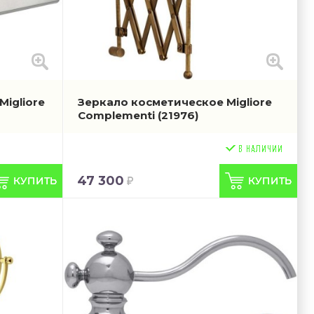
igliore
Зеркало косметическое Migliore
Complementi
(21976)
47 300