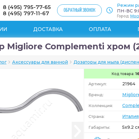
Режим р
8 (495) 795-77-65
ОБРАТНЫЙ ЗВОНОК
ПН-ВС 9:0
8 (495) 797-11-67
Город:
Мос
ИИ
ДОСТАВКА
ОПЛАТА
 Migliore Complementi хром (
лог
Аксессуары для ванной
Дозаторы для мыла (диспе
Код товара:
1
21964
Артикул:
Miglior
Бренд:
Comple
Коллекция:
Италия
Страна:
5x9.2 с
Габариты: