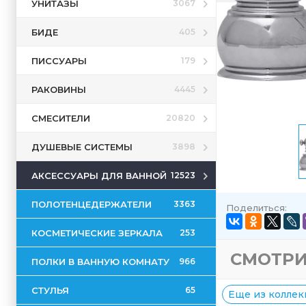
УНИТАЗЫ
3067
БИДЕ
405
ПИССУАРЫ
179
РАКОВИНЫ
4445
СМЕСИТЕЛИ
20820
ДУШЕВЫЕ СИСТЕМЫ
3898
АКСЕССУАРЫ ДЛЯ ВАННОЙ
12523
ПОЛОТЕНЦЕДЕРЖАТЕЛИ
3363
Поделиться:
КОСМЕТИЧЕСКИЕ ЗЕРКАЛА
253
СМОТРИ
ПОЛКИ В ВАННУЮ КОМНАТУ
966
СТУЛЬЯ
65
Еще из коллек