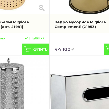
белья Migliore
Ведро мусорное Migliore
i
(арт. 21991)
Complementi
(21953)
тно
44 100