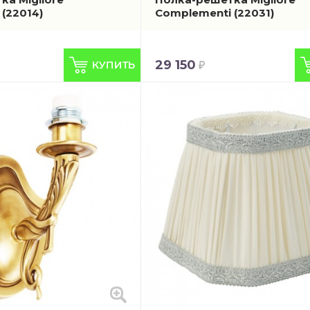
i
(22014)
Complementi
(22031)
29 150