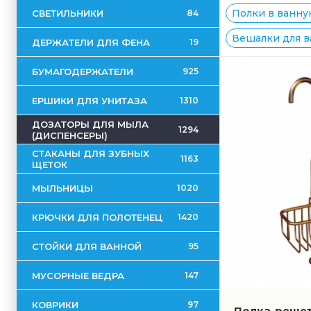
Полки в ванну
СВЕТИЛЬНИКИ
84
Вешалки для ва
ДЕРЖАТЕЛИ ДЛЯ ФЕНА
19
БУМАГОДЕРЖАТЕЛИ
925
ЕРШИКИ ДЛЯ УНИТАЗА
1310
ДОЗАТОРЫ ДЛЯ МЫЛА
1294
(ДИСПЕНСЕРЫ)
СТАКАНЫ ДЛЯ ЗУБНЫХ
1163
ЩЕТОК
МЫЛЬНИЦЫ
1020
КРЮЧКИ ДЛЯ ПОЛОТЕНЕЦ
1420
СТОЙКИ ДЛЯ ВАННОЙ
95
МУСОРНЫЕ ВЕДРА
147
КОВРИКИ
97
Полка-решет