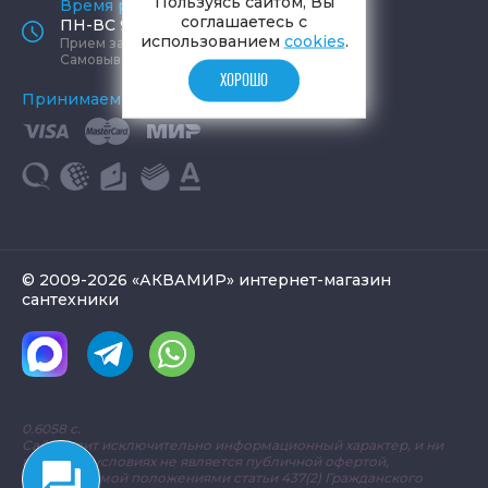
Пользуясь сайтом, Вы
Время работы офиса
соглашаетесь с
ПН-ВС 9:00 - 19:00
использованием
cookies
.
Прием заказов круглосуточно
Самовывоз ПН-СБ 9-19, ВС 12-17
ХОРОШО
Принимаем к оплате
© 2009-2026 «АКВАМИР» интернет-магазин
сантехники
0.6058 с.
Сайт носит исключительно информационный характер, и ни
при каких условиях не является публичной офертой,
определяемой положениями статьи 437(2) Гражданского