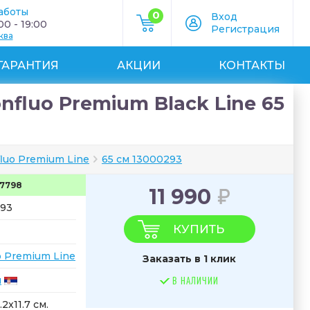
аботы
0
Вход
0 - 19:00
Регистрация
ква
ГАРАНТИЯ
АКЦИИ
КОНТАКТЫ
fluo Premium Black Line 65
luo Premium Line
65 см 13000293
7798
11 990
93
КУПИТЬ
o Premium Line
Заказать в 1 клик
я
В НАЛИЧИИ
.2x11.7 см.