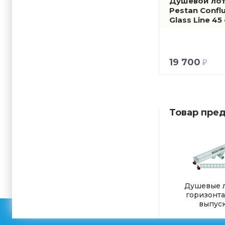
Душевой лот
Pestan Confl
Glass Line 45
19 700
Товар пред
Душевые л
горизонт
выпус