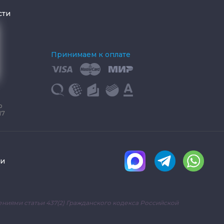
сти
Принимаем к оплате
о
17
ки
ниями статьи 437(2) Гражданского кодекса Российской