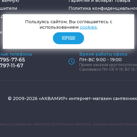
в ванную
Гарантия и возврат товара
ушители
Политика конфиденциально
для санузлов
Пользуясь сайтом, Вы соглашаетесь с
использованием
cookies
.
ки
и
трапы
ХОРОШО
ные телефоны
Время работы офиса
 795-77-65
ПН-ВС 9:00 - 19:00
Прием заказов круглосуточн
 797-11-67
Самовывоз ПН-СБ 9-19, ВС 12-
© 2009-2026 «АКВАМИР» интернет-магазин сантехни
аких условиях не является публичной офертой, определяемой положе