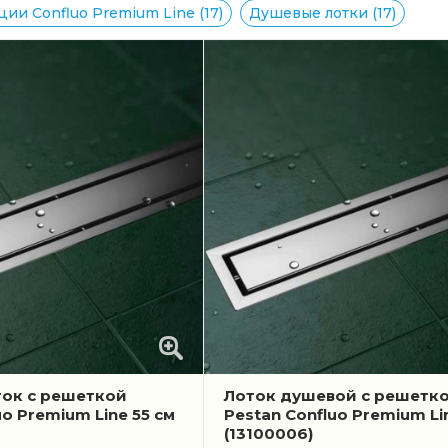
ии Confluo Premium Line (17)
Душевые лотки (17)
ок с решеткой
Лоток душевой с решетк
uo Premium Line 55 см
Pestan Confluo Premium Li
(13100006)