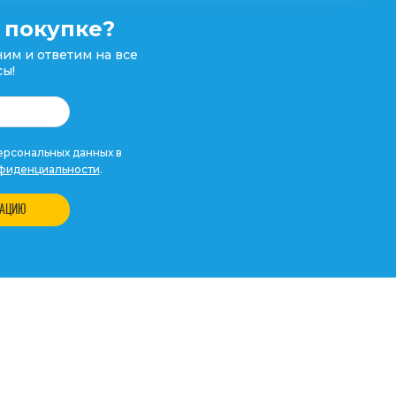
 покупке?
им и ответим на все
ы!
рсональных данных в
фиденциальности
.
ТАЦИЮ