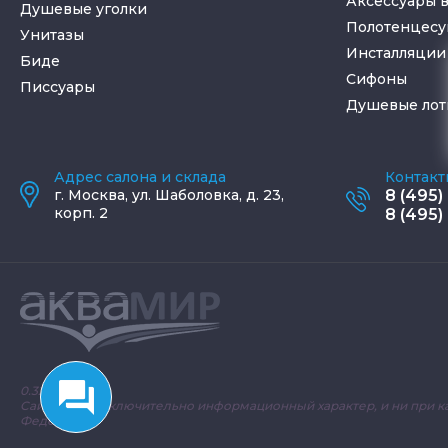
Аксессуары 
Душевые уголки
Полотенцес
Унитазы
Инсталляции 
Биде
Cифоны
Писсуары
Душевые лот
Адрес салона и склада
Контакт
г.
Москва
,
ул. Шаболовка, д. 23,
8 (495)
корп. 2
8 (495)
0.3237 с.
Сайт носит исключительно информационный характер, и ни при к
Федерации.