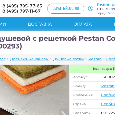
Режим р
8 (495) 795-77-65
ОБРАТНЫЙ ЗВОНОК
ПН-ВС 9:0
8 (495) 797-11-67
Город:
Мос
ИИ
ДОСТАВКА
ОПЛАТА
душевой с решеткой Pestan Con
00293)
лог
Дренажные каналы
Душевые лотки
Pestan
Conf
Код товара:
3
130002
Артикул:
Pestan
Бренд:
Conflu
Коллекция:
Серби
Страна:
69.5x25
Габариты: