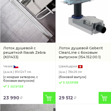
Лоток душевой с
Лоток душевой Geberit
решеткой Ravak Zebra
CleanLine с боковым
(X01433)
выпуском
(154.152.00.1)
Чехия
Швейцария
(д.ш.в.)
81x12x7 см.
(д.ш.)
36x26 см
(с мокрым затвором, с
(боковой выпуск)
боковым выпуском)
В НАЛИЧИИ
23 990
29 512