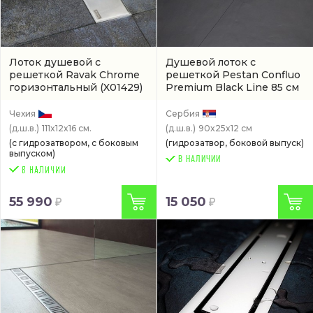
Лоток душевой с
Душевой лоток с
решеткой Ravak Chrome
решеткой Pestan Confluo
горизонтальный
(X01429)
Premium Black Line 85 см
с горизонтальным
выпуском
(13000295)
Чехия
Сербия
(д.ш.в.)
111x12x16 см.
(д.ш.в.)
90x25x12 см
(с гидрозатвором, с боковым
(гидрозатвор, боковой выпуск)
выпуском)
В НАЛИЧИИ
55 990
15 050