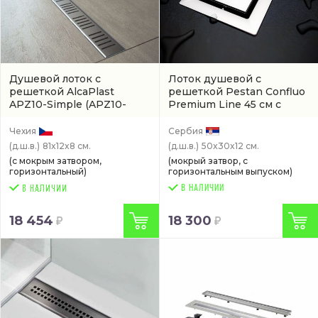
Душевой лоток с
Лоток душевой с
решеткой AlcaPlast
решеткой Pestan Confluo
APZ10-Simple
(APZ10-
Premium Line 45 см с
750M)
боковым выпуском
(13100002)
Чехия
Сербия
(д.ш.в.)
81x12x8 см.
(д.ш.в.)
50x30x12 см.
(с мокрым затвором,
(мокрый затвор, с
горизонтальный)
горизонтальным выпуском)
В НАЛИЧИИ
18 454
18 300