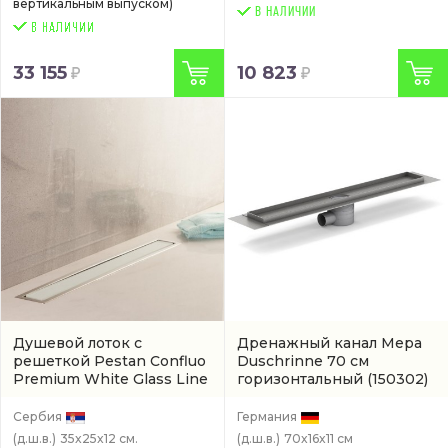
вертикальным выпуском)
В НАЛИЧИИ
33 155
10 823
Душевой лоток с
Дренажный канал Mepa
решеткой Pestan Confluo
Duschrinne 70 см
Premium White Glass Line
горизонтальный
(150302)
30 см
(артикул 13000280)
Сербия
Германия
(д.ш.в.)
35x25x12 см.
(д.ш.в.)
70x16x11 см