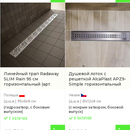
Линейный трап Radaway
Душевой лоток с
SLIM Rain 95 см
решеткой AlcaPlast APZ9-
горизонтальный
(арт.
Simple горизонтальный
5L095A/5R095R)
(APZ9-550M)
Польша
Чехия
(д.ш.в.)
95x6x8 см.
(д.ш.в.)
61x12x8 см
(гидрозатвор, с боковым
(с мокрым затвором, боковой
выпуском)
выпуск)
В НАЛИЧИИ