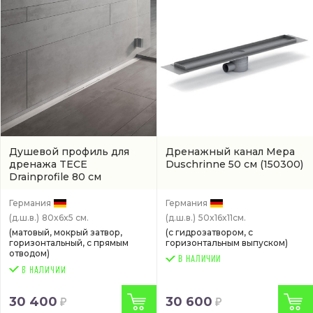
Душевой профиль для
Дренажный канал Mepa
дренажа TECE
Duschrinne 50 см
(150300)
Drainprofile 80 см
боковой выпуск
(артикул
670800)
Германия
Германия
(д.ш.в.)
80x6x5 см.
(д.ш.в.)
50x16x11см.
(матовый, мокрый затвор,
(с гидрозатвором, с
горизонтальный, с прямым
горизонтальным выпуском)
отводом)
В НАЛИЧИИ
30 400
30 600