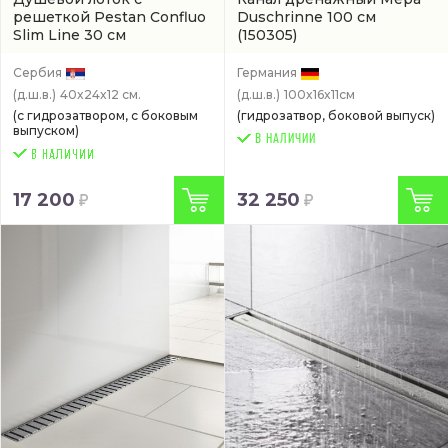
решеткой Pestan Confluo
Duschrinne 100 см
Slim Line 30 см
(150305)
горизонтальный
(13100030)
Сербия
Германия
(д.ш.в.)
40x24x12 см.
(д.ш.в.)
100x16x11см
(с гидрозатвором, с боковым
(гидрозатвор, боковой выпуск)
выпуском)
В НАЛИЧИИ
17 200
32 250