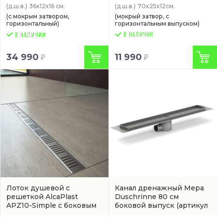
(д.ш.в.)
36x12x16 см.
(д.ш.в.)
70x25x12см.
(с мокрым затвором,
(мокрый затвор, с
горизонтальный)
горизонтальным выпуском)
В НАЛИЧИИ
34 990
11 990
Лоток душевой с
Канал дренажный Mepa
решеткой AlcaPlast
Duschrinne 80 см
APZ10-Simple с боковым
боковой выпуск
(артикул
выпуском
(APZ10-650M)
150303)