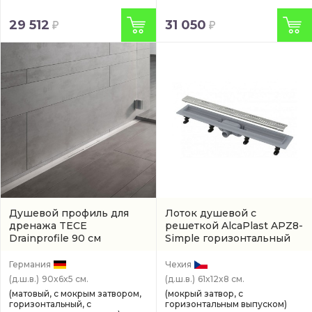
29 512
31 050
Душевой профиль для
Лоток душевой с
дренажа TECE
решеткой AlcaPlast APZ8-
Drainprofile 90 см
Simple горизонтальный
боковой выпуск
(670900)
(арт. APZ8-550M)
Германия
Чехия
(д.ш.в.)
90x6x5 см.
(д.ш.в.)
61x12x8 см.
(матовый, с мокрым затвором,
(мокрый затвор, с
горизонтальный, с
горизонтальным выпуском)