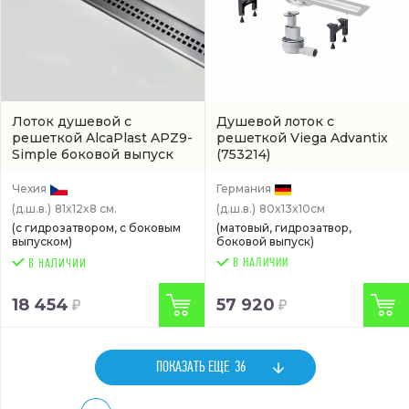
Лоток душевой с
Душевой лоток с
решеткой AlcaPlast APZ9-
решеткой Viega Advantix
Simple боковой выпуск
(753214)
(арт. APZ9-750M)
Чехия
Германия
(д.ш.в.)
81x12x8 см.
(д.ш.в.)
80x13x10см
(с гидрозатвором, с боковым
(матовый, гидрозатвор,
выпуском)
боковой выпуск)
В НАЛИЧИИ
18 454
57 920
ПОКАЗАТЬ ЕЩЕ
36