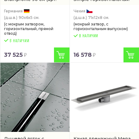
670910)
(APZ9-650M)
Германия
Чехия
(д.ш.в.)
90x6x5 см.
(д.ш.в.)
71x12x8 см.
(с мокрым затвором,
(мокрый затвор, с
горизонтальный, прямой
горизонтальным выпуском)
отвод)
В НАЛИЧИИ
37 525
16 578
Душевой лоток с
Канал дренажный Mepa