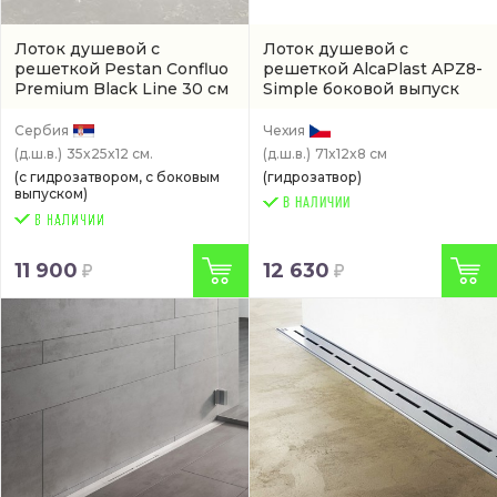
Лоток душевой с
Лоток душевой с
решеткой Pestan Confluo
решеткой AlcaPlast APZ8-
Premium Black Line 30 см
Simple боковой выпуск
(13000290)
(арт. APZ8-650M)
Сербия
Чехия
(д.ш.в.)
35x25x12 см.
(д.ш.в.)
71x12x8 см
(с гидрозатвором, с боковым
(гидрозатвор)
выпуском)
В НАЛИЧИИ
11 900
12 630