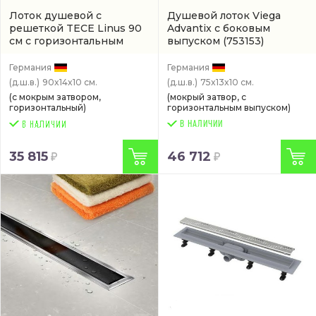
Лоток душевой с
Душевой лоток Viega
решеткой TECE Linus 90
Advantix с боковым
см с горизонтальным
выпуском
(753153)
выпуском
(артикул
15100099)
Германия
Германия
(д.ш.в.)
90x14x10 см.
(д.ш.в.)
75x13x10 см.
(с мокрым затвором,
(мокрый затвор, с
горизонтальный)
горизонтальным выпуском)
В НАЛИЧИИ
35 815
46 712