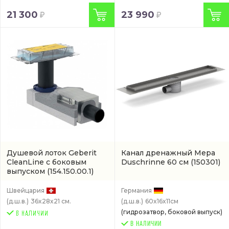
21 300
23 990
Душевой лоток Geberit
Канал дренажный Mepa
CleanLine с боковым
Duschrinne 60 см
(150301)
выпуском
(154.150.00.1)
Швейцария
Германия
(д.ш.в.)
36x28x21 см.
(д.ш.в.)
60x16x11см
(гидрозатвор, боковой выпуск)
В НАЛИЧИИ