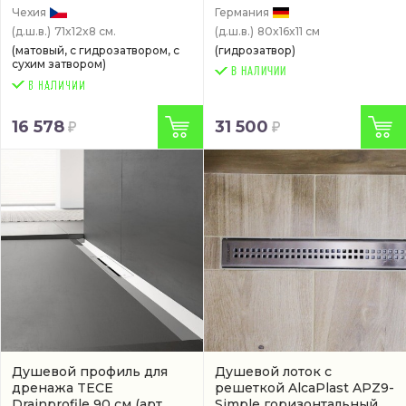
Чехия
Германия
(д.ш.в.)
71x12x8 см.
(д.ш.в.)
80x16x11 см
(матовый, с гидрозатвором, с
(гидрозатвор)
сухим затвором)
В НАЛИЧИИ
16 578
31 500
Душевой профиль для
Душевой лоток с
дренажа TECE
решеткой AlcaPlast APZ9-
Drainprofile 90 см
(арт.
Simple горизонтальный