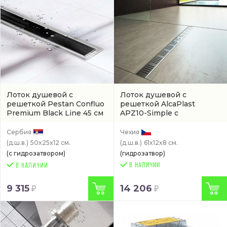
Лоток душевой с
Лоток душевой с
решеткой Pestan Confluo
решеткой AlcaPlast
Premium Black Line 45 см
APZ10-Simple с
горизонтальный
горизонтальным
(13000291)
выпуском
(APZ10-550M)
Сербия
Чехия
(д.ш.в.)
50x25x12 см.
(д.ш.в.)
61x12x8 см.
(с гидрозатвором)
(гидрозатвор)
В НАЛИЧИИ
9 315
14 206