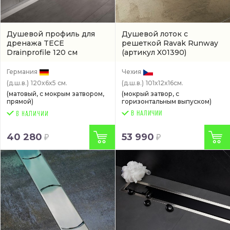
Душевой профиль для
Душевой лоток с
дренажа TECE
решеткой Ravak Runway
Drainprofile 120 см
(артикул X01390)
горизонтальный
(671200)
Германия
Чехия
(д.ш.в.)
120x6x5 см.
(д.ш.в.)
101x12x16см.
(матовый, с мокрым затвором,
(мокрый затвор, с
прямой)
горизонтальным выпуском)
В НАЛИЧИИ
40 280
53 990