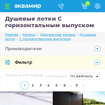
0
Душевые лотки С
горизонтальным выпуском
Главная
Каталог
Дренажные каналы
Душевые
лотки
С горизонтальным выпуском
Производители
Фильтр
Найдено 319 товаров
Сортировка:
По рейтингу
...
1
2
3
4
5
6
9