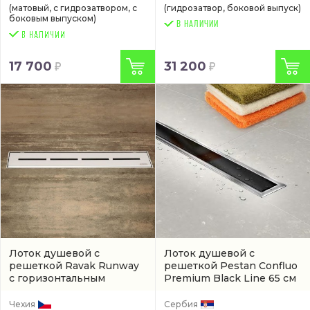
(матовый, с гидрозатвором, с
(гидрозатвор, боковой выпуск)
боковым выпуском)
В НАЛИЧИИ
17 700
31 200
Лоток душевой с
Лоток душевой с
решеткой Ravak Runway
решеткой Pestan Confluo
с горизонтальным
Premium Black Line 65 см
выпуском
(X01418)
(13000293)
Чехия
Сербия