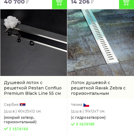
40 700
14 206
Душевой лоток с
Лоток душевой с
решеткой Pestan Confluo
решеткой Ravak Zebra с
Premium Black Line 55 см
горизонтальным
(13000292)
выпуском
(артикул
X01434)
Сербия
Чехия
(д.ш.в.)
60x25x12 см.
(д.ш.в.)
91x12x7 см.
(мокрый затвор,
(с гидрозатвором)
горизонтальный)
В НАЛИЧИИ