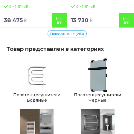
(CORSA-EL801800-CRK)
сталь
(CORSA-W301200-
CRM)
38 475
13 730
Показать еще (283)
Товар представлен в категориях
Полотенцесушители
Полотенцесушители
Водяные
Черные