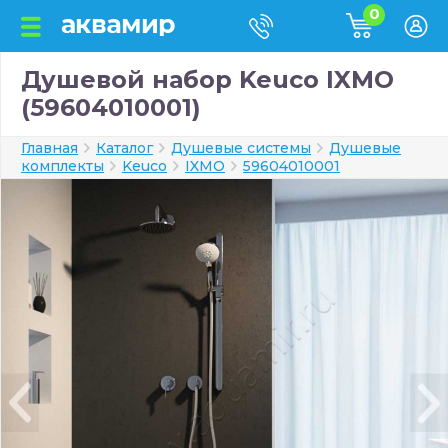
0
Душевой набор Keuco IXMO
(59604010001)
Главная
Каталог
Душевые системы
Душевые
комплекты
Keuco
IXMO
59604010001