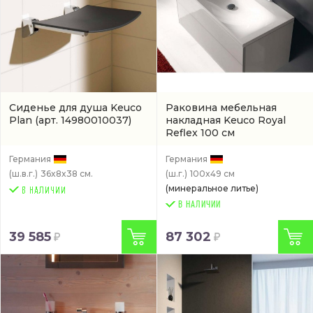
Сиденье для душа Keuco
Раковина мебельная
Plan
(арт. 14980010037)
накладная Keuco Royal
Reflex 100 см
(34071311001)
Германия
Германия
(ш.в.г.)
36x8x38 см.
(ш.г.)
100x49 см
(минеральное литье)
В НАЛИЧИИ
39 585
87 302