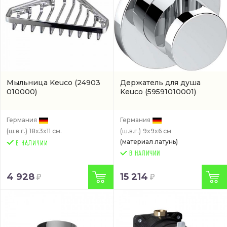
Мыльница Keuco
(24903
Держатель для душа
010000)
Keuco
(59591010001)
Германия
Германия
(ш.в.г.)
18x3x11 см.
(ш.в.г.)
9x9x6 см
(материал латунь)
В НАЛИЧИИ
4 928
15 214