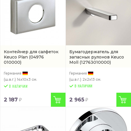
Контейнер для салфеток
Бумагодержатель для
Keuco Plan
(04976
запасных рулонов Keuco
010000)
Moll
(12763010000)
Германия
Германия
(ш.в.г.)
14x10x3 см.
(ш.в.г.)
2x2x13 см.
В НАЛИЧИИ
2 187
2 965