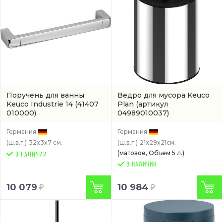
Поручень для ванны
Ведро для мусора Keuco
Keuco Industrie 14
(41407
Plan
(артикул
010000)
04989010037)
Германия
Германия
(ш.в.г.)
32x3x7 см.
(ш.в.г.)
21x29x21см.
(матовое, Объем 5 л.)
В НАЛИЧИИ
10 079
10 984