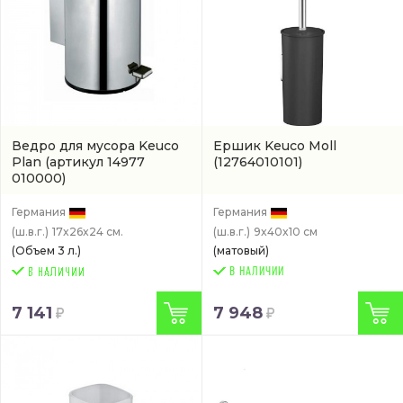
Ведро для мусора Keuco
Ершик Keuco Moll
Plan
(артикул 14977
(12764010101)
010000)
Германия
Германия
(ш.в.г.)
17x26x24 см.
(ш.в.г.)
9x40x10 см
(Объем 3 л.)
(матовый)
В НАЛИЧИИ
7 141
7 948