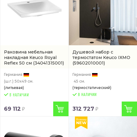
Раковина мебельная
Душевой набор с
накладная Keuco Royal
термостатом Keuco IXMO
Reflex 50 см
(34041315001)
(59602010001)
Германия
Германия
(ш.г.)
50x49 см.
45 см.
(литьевая)
(термостатический)
В НАЛИЧИИ
69 112
312 727
Новинка
NEW