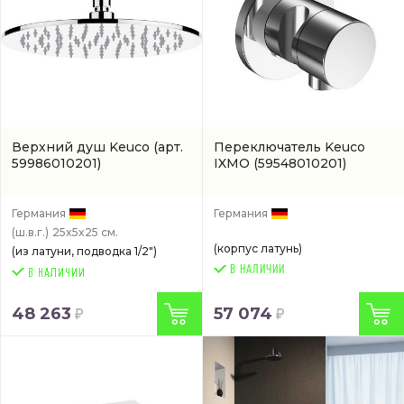
Верхний душ Keuco
(арт.
Переключатель Keuco
59986010201)
IXMO
(59548010201)
Германия
Германия
(ш.в.г.)
25x5x25 см.
(корпус латунь)
(из латуни, подводка 1/2")
В НАЛИЧИИ
48 263
57 074