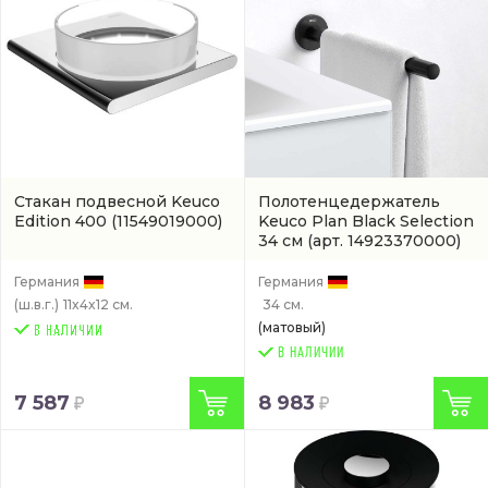
Стакан подвесной Keuco
Полотенцедержатель
Edition 400
(11549019000)
Keuco Plan Black Selection
34 см
(арт. 14923370000)
Германия
Германия
(ш.в.г.)
11x4x12 см.
34 см.
(матовый)
В НАЛИЧИИ
7 587
8 983