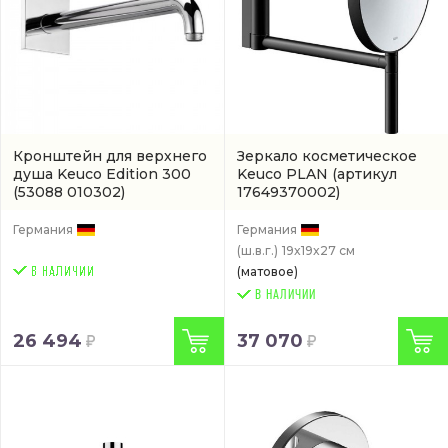
Кронштейн для верхнего
Зеркало косметическое
душа Keuco Edition 300
Keuco PLAN
(артикул
(53088 010302)
17649370002)
Германия
Германия
(ш.в.г.)
19x19x27 см
(матовое)
В НАЛИЧИИ
26 494
37 070