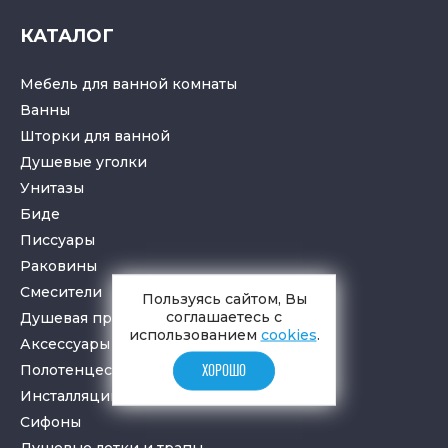
КАТАЛОГ
Мебель для ванной комнаты
Ванны
Шторки для ванной
Душевые уголки
Унитазы
Биде
Писсуары
Раковины
Смесители
Пользуясь сайтом, Вы
соглашаетесь с
Душевая программа
использованием
cookies
.
Аксессуары в ванную
Полотенцесушители
ХОРОШО
Инсталляции для санузлов
Cифоны
Душевые лотки
и
трапы