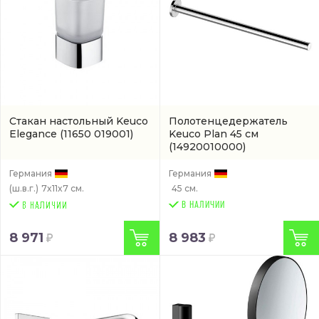
Стакан настольный Keuco
Полотенцедержатель
Elegance
(11650 019001)
Keuco Plan 45 см
(14920010000)
Германия
Германия
(ш.в.г.)
7x11x7 см.
45 см.
В НАЛИЧИИ
8 971
8 983