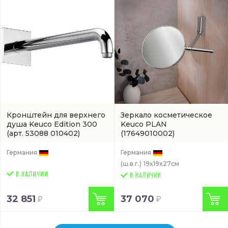
Кронштейн для верхнего
Зеркало косметическое
душа Keuco Edition 300
Keuco PLAN
(арт. 53088 010402)
(17649010002)
Германия
Германия
(ш.в.г.)
19x19x27см
В НАЛИЧИИ
32 851
37 070