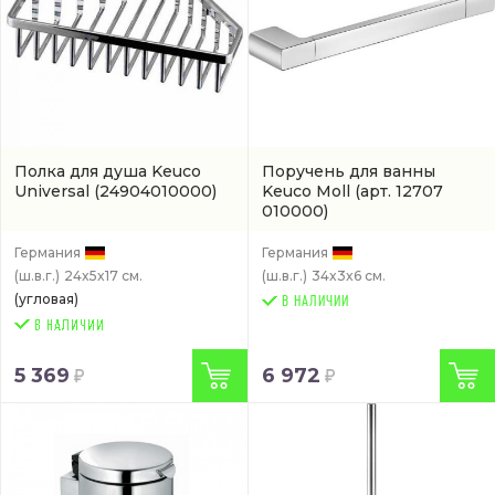
Полка для душа Keuco
Поручень для ванны
Universal
(24904010000)
Keuco Moll
(арт. 12707
010000)
Германия
Германия
(ш.в.г.)
24x5x17 см.
(ш.в.г.)
34x3x6 см.
(угловая)
В НАЛИЧИИ
5 369
6 972