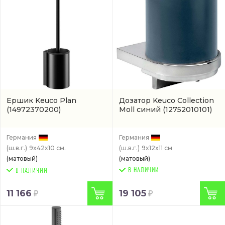
Ершик Keuco Plan
Дозатор Keuco Collection
(14972370200)
Moll синий
(12752010101)
Германия
Германия
(ш.в.г.)
9x42x10 см.
(ш.в.г.)
9x12x11 см
(матовый)
(матовый)
В НАЛИЧИИ
11 166
19 105