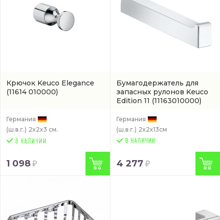
Крючок Keuco Elegance
Бумагодержатель для
(11614 010000)
запасных рулонов Keuco
Edition 11
(11163010000)
Германия
Германия
(ш.в.г.)
2x2x3 см.
(ш.в.г.)
2x2x13см
В НАЛИЧИИ
1 098
4 277