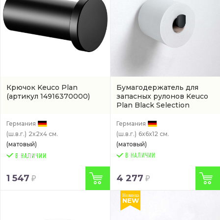
Крючок Keuco Plan
Бумагодержатель для
(артикул 14916370000)
запасных рулонов Keuco
Plan Black Selection
(14963370000)
Германия
Германия
(ш.в.г.)
2x2x4 см.
(ш.в.г.)
6x6x12 см.
(матовый)
(матовый)
В НАЛИЧИИ
1 547
4 277
Новинка
NEW