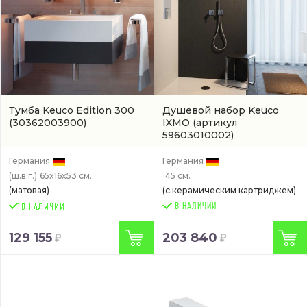
Тумба Keuco Edition 300
Душевой набор Keuco
(30362003900)
IXMO
(артикул
59603010002)
Германия
Германия
(ш.в.г.)
65x16x53 см.
45 см.
(матовая)
(с керамическим картриджем)
В НАЛИЧИИ
129 155
203 840