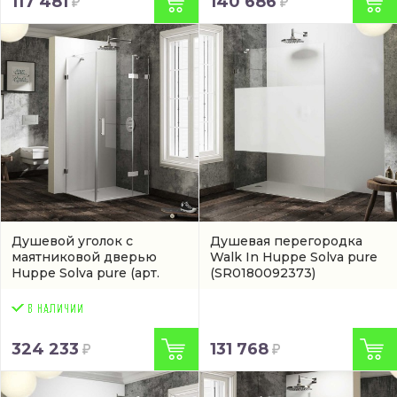
117 481
140 686
Душевой уголок с
Душевая перегородка
маятниковой дверью
Walk In Huppe Solva pure
Huppe Solva pure
(арт.
(SR0180092373)
SR1080092322)
324 233
131 768