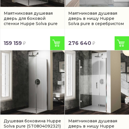
Маятниковая душевая
Маятниковая душевая
дверь для боковой
дверь в нишу Huppe
стенки Huppe Solva pure
Solva pure в серебристом
(ST0705092373)
цвете
(SR1582092321)
159 159
276 640
Душевая боковина Huppe
Маятниковая душевая
Solva pure
(ST0804092321)
дверь в нишу Huppe