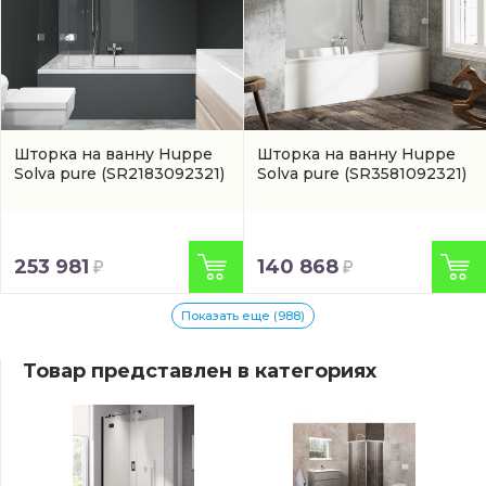
Шторка на ванну Huppe
Шторка на ванну Huppe
Solva pure
(SR2183092321)
Solva pure
(SR3581092321)
253 981
140 868
Показать еще (988)
Товар представлен в категориях