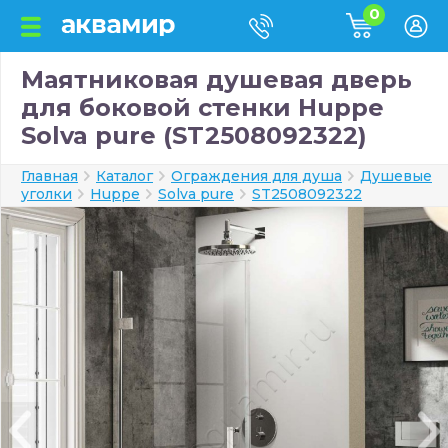
0
Маятниковая душевая дверь
для боковой стенки Huppe
Solva pure (ST2508092322)
Главная
Каталог
Ограждения для душа
Душевые
уголки
Huppe
Solva pure
ST2508092322