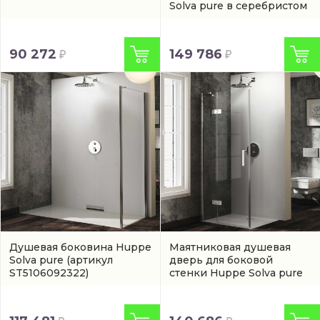
Solva pure в серебристом
цвете
(ST2902092373)
90 272
149 786
Душевая боковина Huppe
Маятниковая душевая
Solva pure
(артикул
дверь для боковой
ST5106092322)
стенки Huppe Solva pure
(ST0611092321)