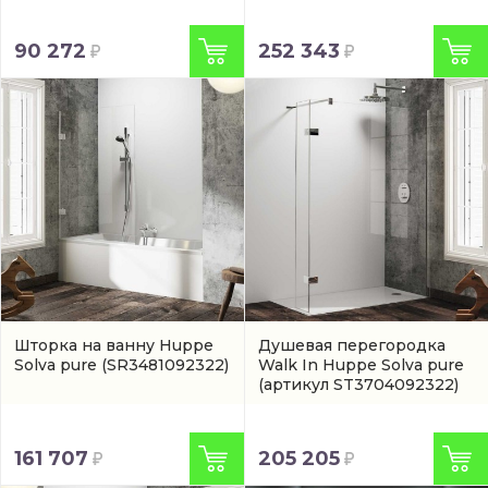
90 272
252 343
Шторка на ванну Huppe
Душевая перегородка
Solva pure
(SR3481092322)
Walk In Huppe Solva pure
(артикул ST3704092322)
161 707
205 205