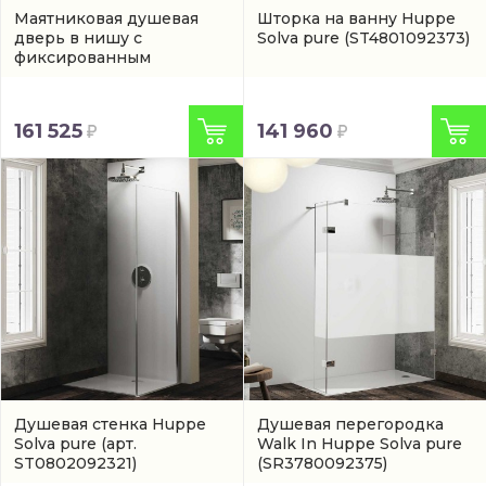
Маятниковая душевая
Шторка на ванну Huppe
дверь в нишу с
Solva pure
(ST4801092373)
фиксированным
элементом Huppe Solva
pure в серебристом
цвете
(артикул
161 525
141 960
ST0407092322)
Душевая стенка Huppe
Душевая перегородка
Solva pure
(арт.
Walk In Huppe Solva pure
ST0802092321)
(SR3780092375)