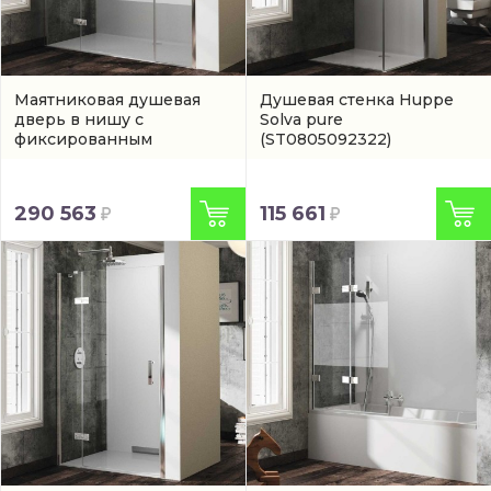
Маятниковая душевая
Душевая стенка Huppe
дверь в нишу с
Solva pure
фиксированным
(ST0805092322)
элементом Huppe Solva
pure в серебристом
цвете
(ST1408092375)
290 563
115 661