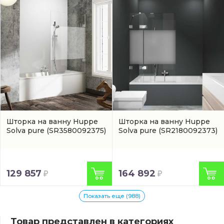
Шторка на ванну Huppe
Шторка на ванну Huppe
Solva pure
(SR3580092375)
Solva pure
(SR2180092373)
129 857
164 892
Показать еще (988)
Товар представлен в категориях