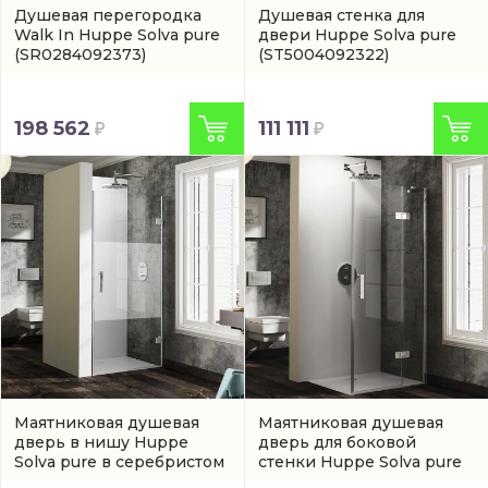
Душевая перегородка
Душевая стенка для
Walk In Huppe Solva pure
двери Huppe Solva pure
(SR0284092373)
(ST5004092322)
198 562
111 111
Маятниковая душевая
Маятниковая душевая
дверь в нишу Huppe
дверь для боковой
Solva pure в серебристом
стенки Huppe Solva pure
цвете
(артикул
(ST0715092321)