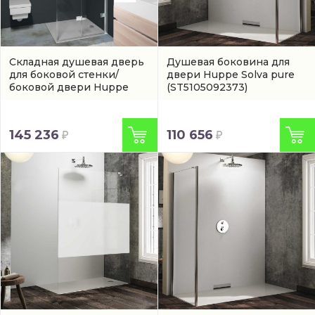
Складная душевая дверь
Душевая боковина для
для боковой стенки/
двери Huppe Solva pure
боковой двери Huppe
(ST5105092373)
Solva pure
(ST5201092321)
145 236
110 656