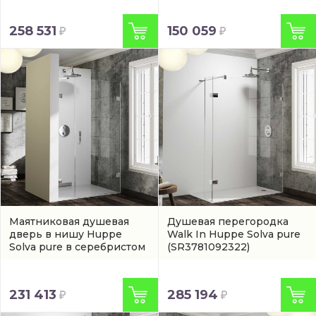
SR2481092375)
258 531
150 059
Маятниковая душевая
Душевая перегородка
дверь в нишу Huppe
Walk In Huppe Solva pure
Solva pure в серебристом
(SR3781092322)
цвете
(арт. SR3082092321)
231 413
285 194