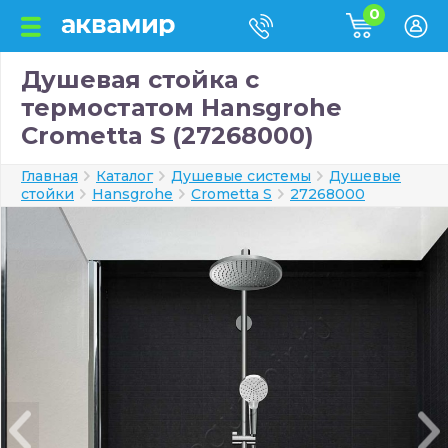
0
Душевая стойка с
термостатом Hansgrohe
Crometta S (27268000)
Главная
Каталог
Душевые системы
Душевые
стойки
Hansgrohe
Crometta S
27268000