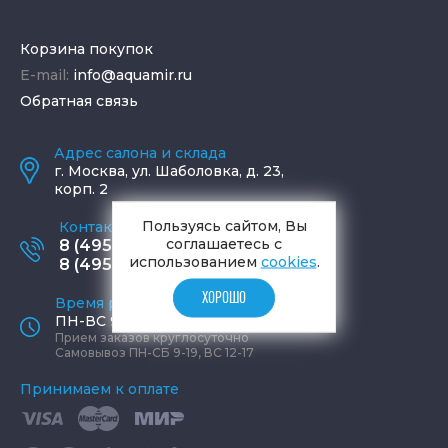
Корзина покупок
E-mail:
info@aquamir.ru
Обратная связь
Адрес салона и склада
г.
Москва
,
ул. Шаболовка, д. 23,
корп. 2
Пользуясь сайтом, Вы
Контактные телефоны
соглашаетесь с
8 (495) 795-77-65
использованием
cookies
.
8 (495) 797-11-67
ХОРОШО
Время работы офиса
ПН-ВС 9:00 - 19:00
Прием заказов круглосуточно
Самовывоз ПН-СБ 9-19, ВС 12-17
Принимаем к оплате