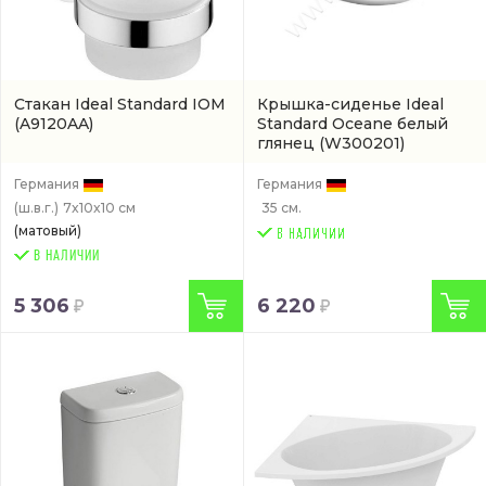
Стакан Ideal Standard IOM
Крышка-сиденье Ideal
(A9120AA)
Standard Oceane белый
глянец
(W300201)
Германия
Германия
(ш.в.г.)
7x10x10 см
35 см.
(матовый)
В НАЛИЧИИ
5 306
6 220