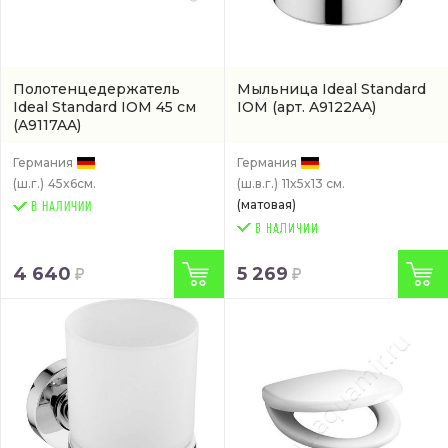
Полотенцедержатель
Мыльница Ideal Standard
Ideal Standard IOM 45 см
IOM
(арт. A9122AA)
(A9117AA)
Германия
Германия
(ш.г.)
45x6см.
(ш.в.г.)
11x5x13 см.
(матовая)
В НАЛИЧИИ
4 640
5 269