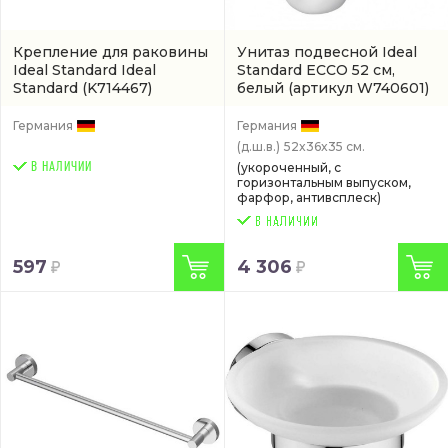
Крепление для раковины
Унитаз подвесной Ideal
Ideal Standard Ideal
Standard ECCO 52 см,
Standard
(K714467)
белый
(артикул W740601)
Германия
Германия
(д.ш.в.)
52x36x35 см.
В НАЛИЧИИ
(укороченный, с
горизонтальным выпуском,
фарфор, антивсплеск)
597
4 306