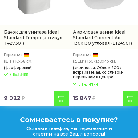
Бачок для унитаза Ideal
Акриловая ванна Ideal
Standard Tempo
(артикул
Standard Connect Air
T427301)
130x130 угловая
(E124901)
Германия
Германия
(ш.в.)
16x38 см.
(д.ш.г.)
130x130x45 см.
(фарфоровый)
(акриловая, Объем 200 л.,
встраиваемая, со сливом-
В НАЛИЧИИ
переливом в центре)
9 022
15 847
Сомневаетесь в покупке?
Оставьте телефон, мы перезвоним и
ответим на все Ваши вопросы!