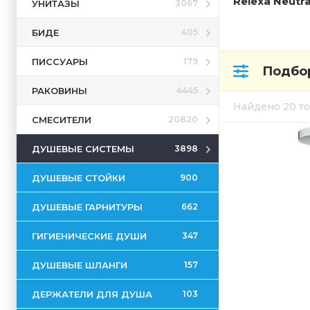
Relexa Neutra
УНИТАЗЫ
3067
БИДЕ
405
ПИССУАРЫ
179
Подбор
РАКОВИНЫ
4445
Найдено 20 т
СМЕСИТЕЛИ
20820
ДУШЕВЫЕ СИСТЕМЫ
3898
ДУШЕВЫЕ СТОЙКИ
900
ДУШЕВЫЕ ГАРНИТУРЫ
662
ГИГИЕНИЧЕСКИЕ ДУШИ
347
ДУШЕВЫЕ ШЛАНГИ
157
ДЕРЖАТЕЛИ ДЛЯ ДУША
103