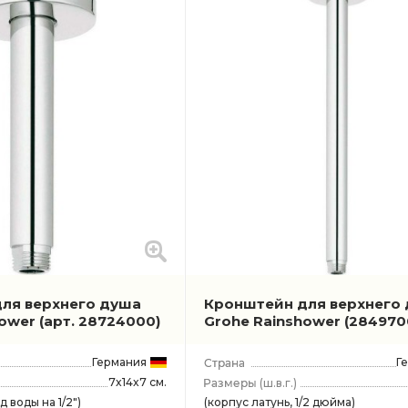
ля верхнего душа
Кронштейн для верхнего
hower
(арт. 28724000)
Grohe Rainshower
(284970
Германия
Г
7x14x7 см.
(ш.в.г.)
д воды на 1/2")
(корпус латунь, 1/2 дюйма)