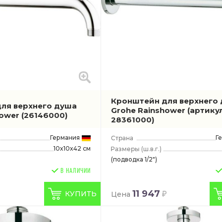
Кронштейн для верхнего
ля верхнего душа
Grohe Rainshower
(артику
hower
(26146000)
28361000)
Германия
Г
10x10x42 см
(ш.в.г.)
(подводка 1/2")
В НАЛИЧИИ
11 947
КУПИТЬ
Цена