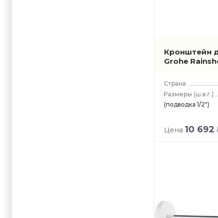
Кронштейн д
Grohe Rains
(ш.в.г.)
(подводка 1/2")
10 692
Цена