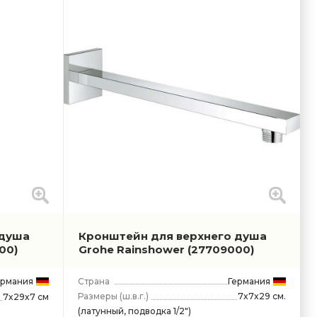
 душа
Кронштейн для верхнего душа
00)
Grohe Rainshower
(27709000)
ермания
Страна
Германия
Размеры
(ш.в.г.)
7x7x29 см.
7x29x7 см
(латунный, подводка 1/2")