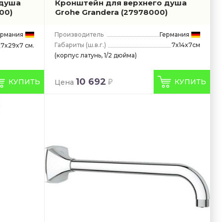
 душа
Кронштейн для верхнего душа
00)
Grohe Grandera
(27978000)
ермания
Производитель
Германия
Габариты
(ш.в.г.)
7x14x7см
7x29x7 см.
(корпус латунь, 1/2 дюйма)
10 692
КУПИТЬ
КУПИТЬ
Цена