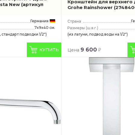
Кронштейн для верхнего
sta New
(артикул
Grohe Rainshower
(274840
Германия
Г
7x9x40 см.
(ш.в.г.)
 стандарт подводки 1/2")
(из латуни, подвод воды на 1/2")
9 600
КУПИТЬ
Цена