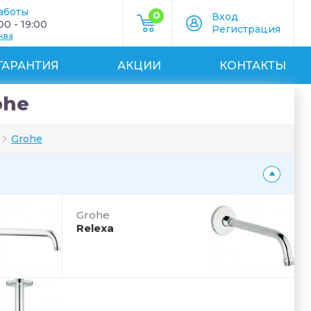
аботы
0
Вход
0 - 19:00
Регистрация
ква
ГАРАНТИЯ
АКЦИИ
КОНТАКТЫ
ohe
Grohe
Grohe
Relexa