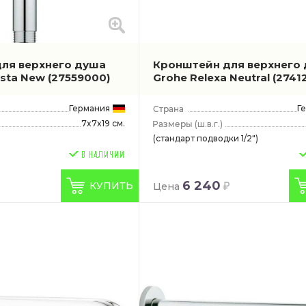
ля верхнего душа
Кронштейн для верхнего
sta New
(27559000)
Grohe Relexa Neutral
(2741
Германия
Г
7x7x19 см.
(ш.в.г.)
(стандарт подводки 1/2")
6 240
КУПИТЬ
Цена