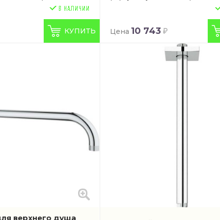
10 743
КУПИТЬ
Цена
ля верхнего душа