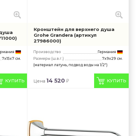
Кронштейн для верхнего душа
 душа
Grohe Grandera
(артикул
711000)
27986000)
ермания
Производство
Германия
Размеры
(ш.в.г.)
7x9x29 см.
7x15x7 см.
(материал латунь, подвод воды на 1/2")
14 520
КУПИТЬ
КУПИТЬ
Цена