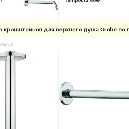
l
Tempesta New
 кронштейнов для верхнего душа Grohe по 
оваров