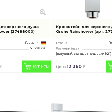
ля верхнего душа
Кронштейн для верхнего
hower
(27488000)
Grohe Rainshower
(арт. 27
Германия
Г
7x9x28 см.
(ш.в.г.)
(латунный, стандарт подводки 1/2")
12 360
КУПИТЬ
Цена