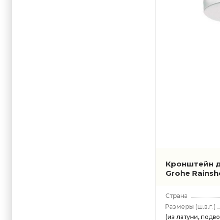
Кронштейн д
Grohe Rains
(ш.в.г.)
(из латуни, подво