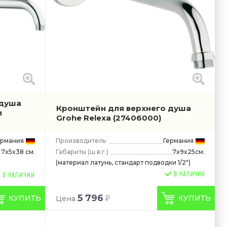
 душа
Кронштейн для верхнего душа
л
Grohe Relexa
(27406000)
ермания
Производитель
Германия
Габариты
(ш.в.г.)
7x9x25см.
7x5x38 см.
(материал латунь, стандарт подводки 1/2")
В НАЛИЧИИ
5 796
КУПИТЬ
КУПИТЬ
Цена