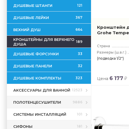
ДУШЕВЫЕ ШТАНГИ
121
ДУШЕВЫЕ ЛЕЙКИ
367
Кронштейн д
ВЕХНИЙ ДУШ
664
Grohe Tempe
КРОНШТЕЙНЫ ДЛЯ ВЕРХНЕГО
189
ДУША
(ш.в.г.)
ДУШЕВЫЕ ФОРСУНКИ
33
(подводка 1/2")
ДУШЕВЫЕ ПАНЕЛИ
32
6 177
ДУШЕВЫЕ КОМПЛЕКТЫ
323
Цена
АКСЕССУАРЫ ДЛЯ ВАННОЙ
12523
ПОЛОТЕНЦЕСУШИТЕЛИ
9886
СИСТЕМЫ ИНСТАЛЛЯЦИЙ
101
СИФОНЫ
181