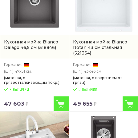
Кухонная мойка Blanco
Кухонная мойка Blanco
Dalago 46,5 см
(518846)
Rotan 43 см стальная
(521334)
Германия
Германия
(ш.г.)
47x51 см.
(ш.г.)
43x46 см
(матовая, с
(матовая, с покрытием от
грязеотталкивающим покр.)
грязи)
В НАЛИЧИИ
47 603
49 655