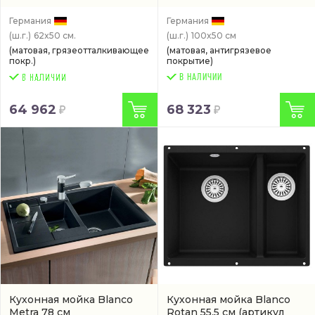
Германия
Германия
(ш.г.)
62x50 см.
(ш.г.)
100x50 см
(матовая, грязеотталкивающее
(матовая, антигрязевое
покр.)
покрытие)
В НАЛИЧИИ
64 962
68 323
Кухонная мойка Blanco
Кухонная мойка Blanco
Metra 78 см
Rotan 55,5 см
(артикул