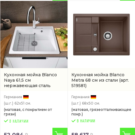
Кухонная мойка Blanco
Кухонная мойка Blanco
Naya 61,5 см
Metra 68 см из стали
(арт.
нержавеющая сталь
519581)
(519641)
Германия
Германия
(ш.г.)
62x51 см.
(ш.г.)
68x50 см.
(матовая, с покрытием от
(матовая, грязеотталкивающее
грязи)
покр.)
В НАЛИЧИИ