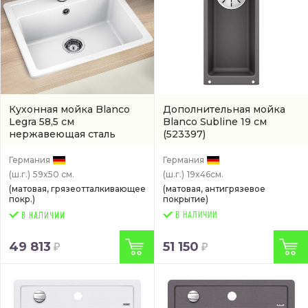
Кухонная мойка Blanco
Дополнительная мойка
Legra 58,5 см
Blanco Subline 19 см
нержавеющая сталь
(523397)
(артикул 523334)
Германия
Германия
(ш.г.)
59x50 см.
(ш.г.)
19x46см.
(матовая, грязеотталкивающее
(матовая, антигрязевое
покр.)
покрытие)
В НАЛИЧИИ
49 813
51 150