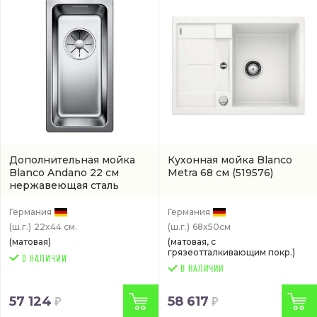
Дополнительная мойка
Кухонная мойка Blanco
Blanco Andano 22 см
Metra 68 см
(519576)
нержавеющая сталь
(522952)
Германия
Германия
(ш.г.)
22x44 см.
(ш.г.)
68x50см
(матовая)
(матовая, с
грязеотталкивающим покр.)
В НАЛИЧИИ
57 124
58 617