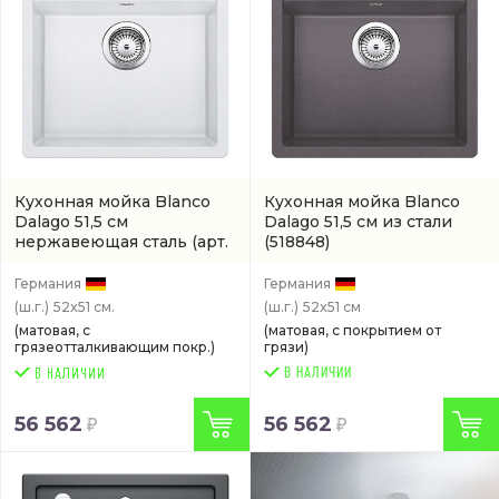
Кухонная мойка Blanco
Кухонная мойка Blanco
Dalago 51,5 см
Dalago 51,5 см из стали
нержавеющая сталь
(арт.
(518848)
518524)
Германия
Германия
(ш.г.)
52x51 см.
(ш.г.)
52x51 см
(матовая, с
(матовая, с покрытием от
грязеотталкивающим покр.)
грязи)
В НАЛИЧИИ
56 562
56 562