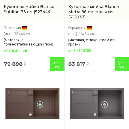
Кухонная мойка Blanco
Кухонная мойка Blanco
Subline 73 см
(523444)
Metra 86 см стальная
(513037)
Германия
Германия
(ш.г.)
73x46 см.
(ш.г.)
86x50 см.
(матовая, с
(матовая, с покрытием от
грязеотталкивающим покр.)
грязи)
В НАЛИЧИИ
79 898
83 817