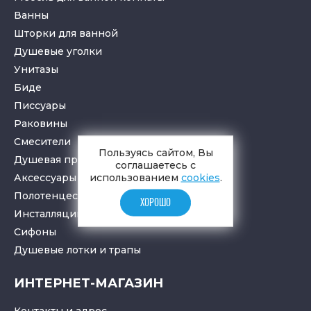
Ванны
Шторки для ванной
Душевые уголки
Унитазы
Биде
Писсуары
Раковины
Смесители
Пользуясь сайтом, Вы
Душевая программа
соглашаетесь с
использованием
cookies
.
Аксессуары в ванную
Полотенцесушители
ХОРОШО
Инсталляции для санузлов
Cифоны
Душевые лотки
и
трапы
ИНТЕРНЕТ-МАГАЗИН
Контакты и адрес