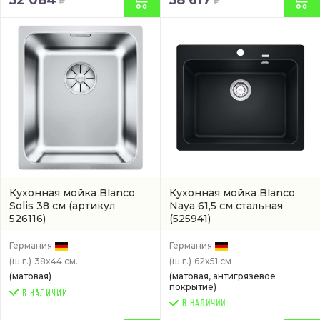
52 084
58 617
Кухонная мойка Blanco
Кухонная мойка Blanco
Solis 38 см
(артикул
Naya 61,5 см стальная
526116)
(525941)
Германия
Германия
(ш.г.)
38x44 см.
(ш.г.)
62x51 см
(матовая)
(матовая, антигрязевое
покрытие)
В НАЛИЧИИ