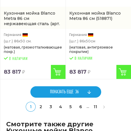
Кухонная мойка Blanco
Кухонная мойка Blanco
Metra 86 см
Metra 86 см
(518871)
нержавеющая сталь
(арт.
515041)
Германия
Германия
(ш.г.)
86x50 см.
(ш.г.)
86x50см
(матовая, грязеотталкивающее
(матовая, антигрязевое
покр.)
покрытие)
В НАЛИЧИИ
83 817
83 817
ПОКАЗАТЬ ЕЩЕ
36
...
1
2
3
4
5
6
11
Смотрите также другие
Кухонные мойки Blanco