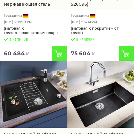
нержавеющая сталь
526096)
(513473)
Германия
Германия
(ш.г.)
78x50 см.
(ш.г.)
56x46см.
(матовая, с
(матовая, с покрытием от
грязеотталкивающим покр.)
грязи)
В НАЛИЧИИ
60 484
75 604