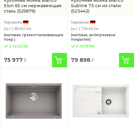
Кухонная мойка Blanco
Кухонная мойка Blanco
Elon 65 см нержавеющая
Subline 73 см из стали
сталь
(525879)
(523442)
Германия
Германия
(ш.г.)
65x50 см.
(ш.г.)
73x46 см
(матовая, грязеотталкивающее
(матовая, антигрязевое
покр.)
покрытие)
В НАЛИЧИИ
75 977
79 898