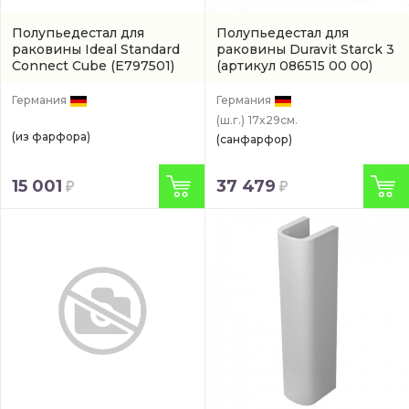
Полупьедестал для
Полупьедестал для
раковины Ideal Standard
раковины Duravit Starck 3
Connect Cube
(E797501)
(артикул 086515 00 00)
Германия
Германия
(ш.г.)
17x29см.
(из фарфора)
(санфарфор)
15 001
37 479