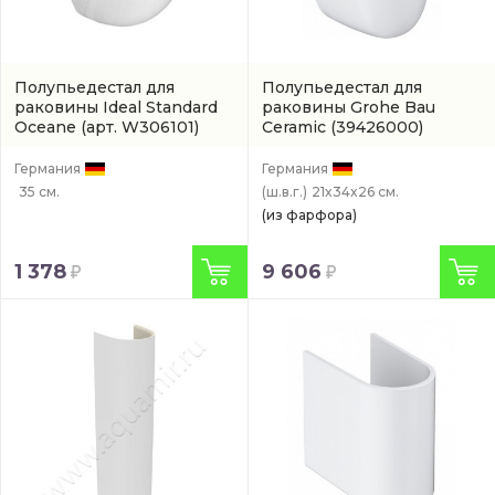
Полупьедестал для
Полупьедестал для
раковины Ideal Standard
раковины Grohe Bau
Oceane
(арт. W306101)
Ceramic
(39426000)
Германия
Германия
35 см.
(ш.в.г.)
21x34x26 см.
(из фарфора)
1 378
9 606