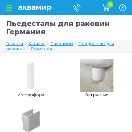
0
Пьедесталы для раковин
Германия
Главная
Каталог
Раковины
Пьедесталы для
раковин
Германия
Из фарфора
Окгруглые