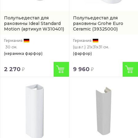
Полупьедестал для
Полупьедестал для
раковины Ideal Standard
раковины Grohe Euro
Motion
(артикул W310401)
Ceramic
(39325000)
Германия
Германия
30 см.
(ш.в.г.)
21x31x31 см.
(керамика фарфор)
(фарфор)
2 270
9 960