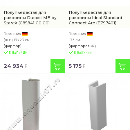
Полупьедестал для
Полупьедестал для
раковины Duravit ME by
раковины Ideal Standard
Starck
(085841 00 00)
Connect Arc
(E797401)
Германия
Германия
(ш.г.)
17x23 см.
33 см.
(фарфор)
(фарфоровый)
В НАЛИЧИИ
24 934
5 175