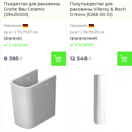
Пьедестал для раковины
Полупьедестал для
Grohe Bau Ceramic
раковины Villeroy & Boch
(39425000)
O.Novo
(5266 00 01)
Германия
Германия
(ш.в.г.)
17x71x17 см.
(ш.в.г.)
18x19x26 см
(фарфор)
(фарфоровый)
В НАЛИЧИИ
8 385
12 548