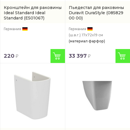
Кронштейн для раковины
Пьедестал для раковины
Ideal Standard Ideal
Duravit DuraStyle
(085829
Standard
(E501067)
00 00)
Германия
Германия
(ш.в.г.)
17x72x19 см
(материал фарфор)
220
33 397