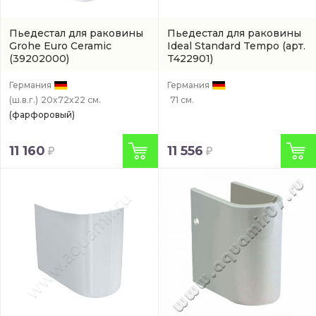
Пьедестал для раковины
Пьедестал для раковины
Grohe Euro Ceramic
Ideal Standard Tempo
(арт.
(39202000)
T422901)
Германия
Германия
(ш.в.г.)
20x72x22 см.
71 см.
(фарфоровый)
11 160
11 556