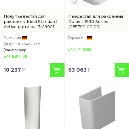
Полупьедестал для
Пьедестал для раковины
раковины Ideal Standard
Duravit 1930 Series
Active
(артикул T419901)
(085790 00 00)
Германия
Германия
(ш.в.г.)
20x34x28 см.
(санфарфор)
В НАЛИЧИИ
10 237
63 063