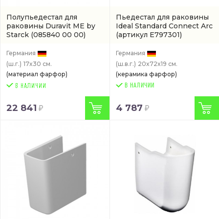
Полупьедестал для
Пьедестал для раковины
раковины Duravit ME by
Ideal Standard Connect Arc
Starck
(085840 00 00)
(артикул E797301)
Германия
Германия
(ш.г.)
17x30 см.
(ш.в.г.)
20x72x19 см.
(материал фарфор)
(керамика фарфор)
В НАЛИЧИИ
22 841
4 787