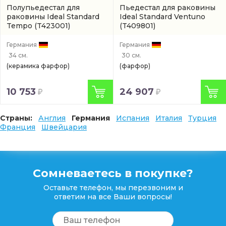
Полупьедестал для
Пьедестал для раковины
раковины Ideal Standard
Ideal Standard Ventuno
Tempo
(T423001)
(T409801)
Германия
Германия
34 см.
30 см.
(керамика фарфор)
(фарфор)
10 753
24 907
Страны:
Англия
Германия
Испания
Италия
Турция
Франция
Швейцария
Сомневаетесь в покупке?
Оставьте телефон, мы перезвоним и
ответим на все Ваши вопросы!