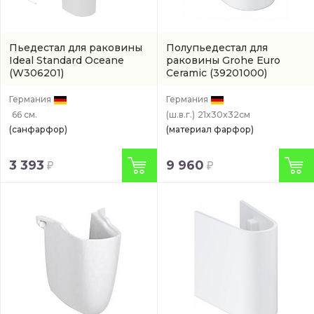
Пьедестал для раковины
Полупьедестал для
Ideal Standard Oceane
раковины Grohe Euro
(W306201)
Ceramic
(39201000)
Германия
Германия
66 см.
(ш.в.г.)
21x30x32см
(санфарфор)
(материал фарфор)
3 393
9 960