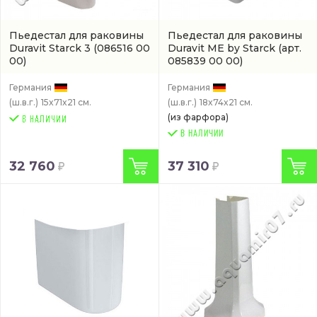
Пьедестал для раковины
Пьедестал для раковины
Duravit Starck 3
(086516 00
Duravit ME by Starck
(арт.
00)
085839 00 00)
Германия
Германия
(ш.в.г.)
15x71x21 см.
(ш.в.г.)
18x74x21 см.
(из фарфора)
В НАЛИЧИИ
32 760
37 310