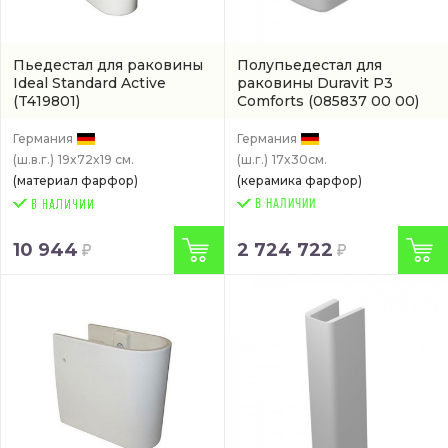
Пьедестал для раковины
Полупьедестал для
Ideal Standard Active
раковины Duravit P3
(T419801)
Comforts
(085837 00 00)
Германия
Германия
(ш.в.г.)
19x72x19 см.
(ш.г.)
17x30см.
(материал фарфор)
(керамика фарфор)
В НАЛИЧИИ
10 944
2 724 722