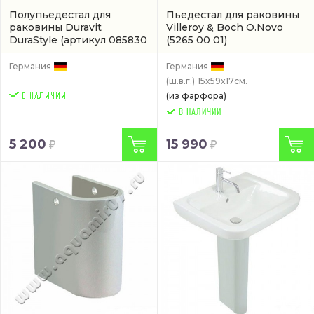
Полупьедестал для
Пьедестал для раковины
раковины Duravit
Villeroy & Boch O.Novo
DuraStyle
(артикул 085830
(5265 00 01)
00 00)
Германия
Германия
(ш.в.г.)
15x59x17см.
(из фарфора)
В НАЛИЧИИ
5 200
15 990