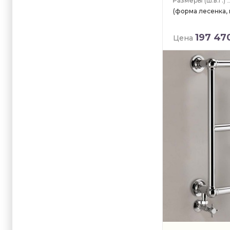
(ш.в.г.)
(форма лесенка,
197 47
Цена