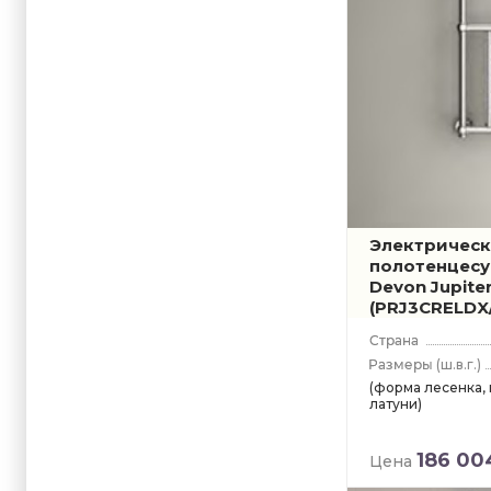
Электричес
полотенцесу
Devon Jupite
(PRJ3CRELDX
(ш.в.г.)
(форма лесенка,
латуни)
186 00
Цена