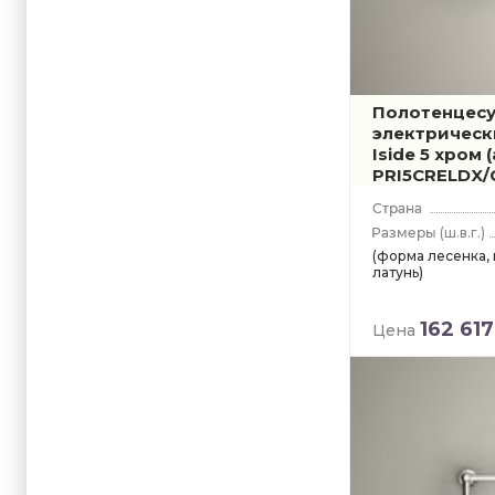
Полотенцес
электрическ
Iside 5 хром
PRI5CRELDX/
(ш.в.г.)
(форма лесенка,
латунь)
162 617
Цена