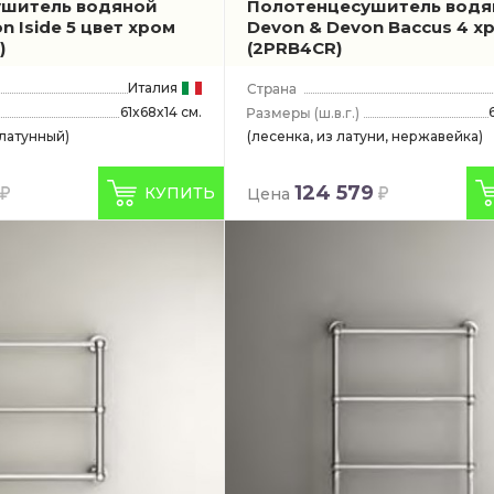
ушитель водяной
Полотенцесушитель водя
n Iside 5 цвет хром
Devon & Devon Baccus 4 х
)
(2PRB4CR)
Италия
61x68x14 см.
(ш.в.г.)
 латунный)
(лесенка, из латуни, нержавейка)
124 579
КУПИТЬ
Цена