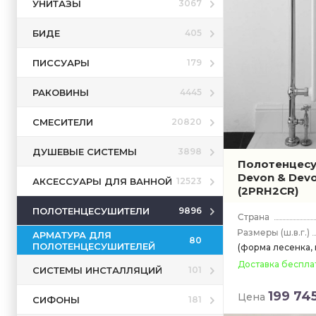
УНИТАЗЫ
3067
БИДЕ
405
ПИССУАРЫ
179
РАКОВИНЫ
4445
СМЕСИТЕЛИ
20820
ДУШЕВЫЕ СИСТЕМЫ
3898
Полотенцес
Devon & Devo
АКСЕССУАРЫ ДЛЯ ВАННОЙ
12523
(2PRH2CR)
ПОЛОТЕНЦЕСУШИТЕЛИ
9896
(ш.в.г.)
АРМАТУРА ДЛЯ
80
ПОЛОТЕНЦЕСУШИТЕЛЕЙ
(форма лесенка,
Доставка беспла
СИСТЕМЫ ИНСТАЛЛЯЦИЙ
101
199 74
Цена
СИФОНЫ
181