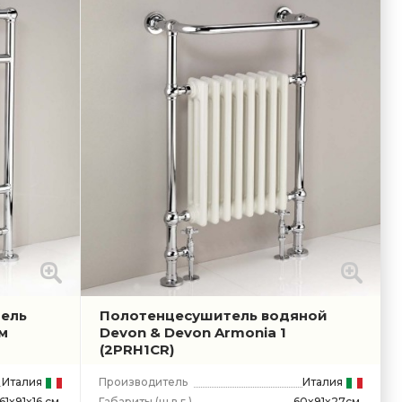
ель
Полотенцесушитель водяной
ом
Devon & Devon Armonia 1
(2PRH1CR)
Италия
Производитель
Италия
Габариты
(ш.в.г.)
60x91x27см.
61x91x16 см.