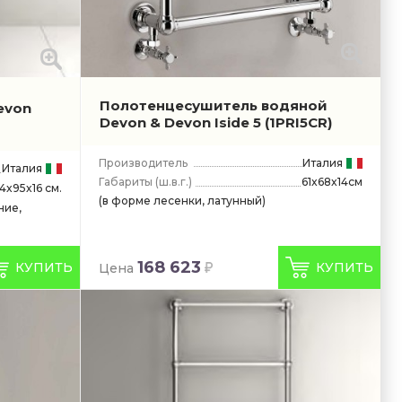
Полотенцесушитель водяной
evon
Devon & Devon Iside 5
(1PRI5CR)
Производитель
Италия
Италия
Габариты
(ш.в.г.)
61x68x14см
4x95x16 см.
(в форме лесенки, латунный)
ние,
168 623
КУПИТЬ
КУПИТЬ
Цена