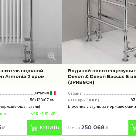
ушитель водяной
Водяной полотенцесушит
n Armonia 2 хром
Devon & Devon Baccus 8 ц
(2PRB8CR)
Италия
58x120x17 см.
83
(ш.в.г.)
 нержавеющая сталь)
(лесенка, латунь, из нержавеющий
тно
5
250 068
КУПИТЬ
Цена