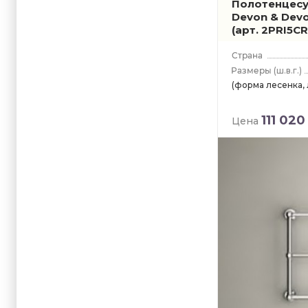
Полотенцес
Devon & Devo
(арт. 2PRI5CR
(ш.в.г.)
(форма лесенка,
111 020
Цена