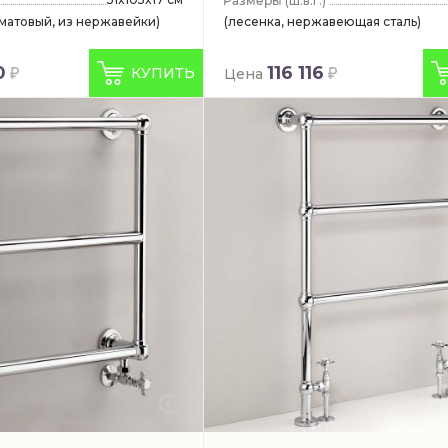
(ш.в.г.)
 матовый, из нержавейки)
(лесенка, нержавеющая сталь)
0
116 116
КУПИТЬ
Цена