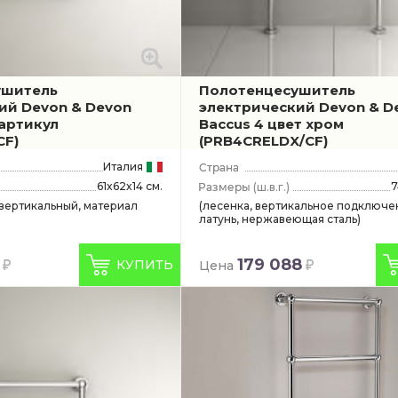
ушитель
Полотенцесушитель
ий Devon & Devon
электрический Devon & D
(артикул
Baccus 4 цвет хром
CF)
(PRB4CRELDX/CF)
Италия
61x62x14 см.
7
(ш.в.г.)
 вертикальный, материал
(лесенка, вертикальное подключе
латунь, нержавеющая сталь)
179 088
КУПИТЬ
Цена