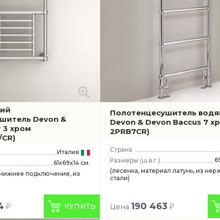
кий
Полотенцесушитель водя
шитель Devon &
Devon & Devon Baccus 7 х
r 3 хром
2PRB7CR)
/CR)
Италия
6
(ш.в.г.)
61x69x14 см.
(лесенка, материал латунь, из н
 нижнее подключение, из
стали)
4
190 463
КУПИТЬ
Цена