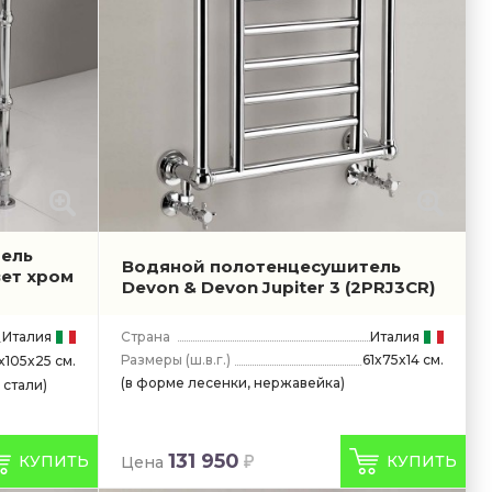
ель
Водяной полотенцесушитель
вет хром
Devon & Devon Jupiter 3
(2PRJ3CR)
Италия
Страна
Италия
Размеры
(ш.в.г.)
61x75x14 см.
x105x25 см.
(в форме лесенки, нержавейка)
 стали)
131 950
КУПИТЬ
КУПИТЬ
Цена