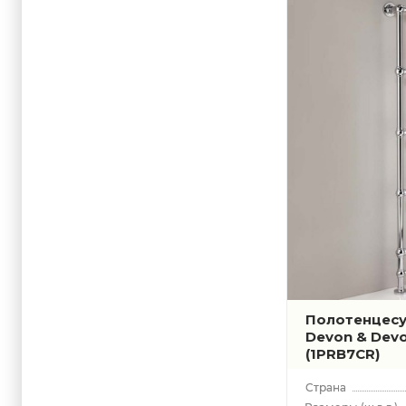
Полотенцес
Devon & Devo
(1PRB7CR)