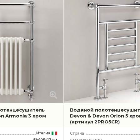
лотенцесушитель
Водяной полотенцесушит
n Armonia 3 хром
Devon & Devon Orion 5 хр
(артикул 2PRO5CR)
Италия
51x105x17 см