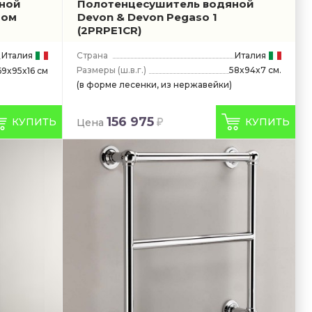
ной
Полотенцесушитель водяной
ром
Devon & Devon Pegaso 1
(2PRPE1CR)
Италия
Страна
Италия
Размеры
(ш.в.г.)
58x94x7 см.
69x95x16 см
(в форме лесенки, из нержавейки)
156 975
КУПИТЬ
КУПИТЬ
Цена