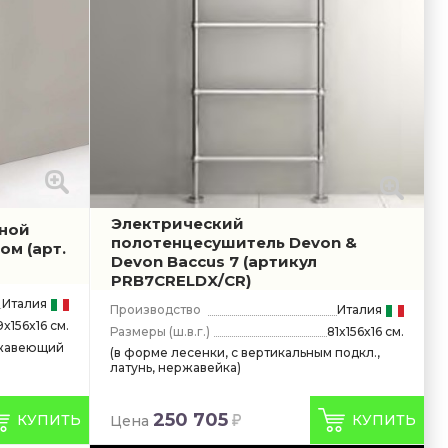
Электрический
ной
полотенцесушитель Devon &
ром
(арт.
Devon Baccus 7
(артикул
PRB7CRELDX/CR)
Италия
Производство
Италия
9x156x16 см.
Размеры
(ш.в.г.)
81x156x16 см.
ержавеющий
(в форме лесенки, с вертикальным подкл.,
латунь, нержавейка)
250 705
КУПИТЬ
КУПИТЬ
Цена