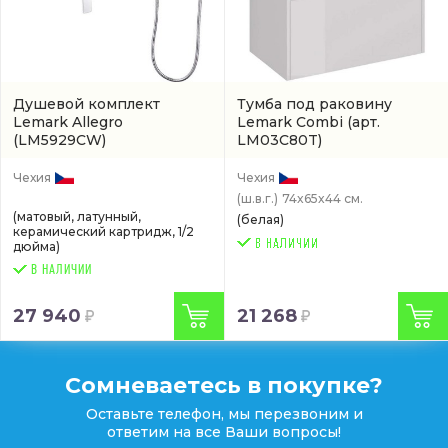
Душевой комплект
Тумба под раковину
Lemark Allegro
Lemark Combi
(арт.
(LM5929CW)
LM03C80T)
Чехия
Чехия
(ш.в.г.)
74x65x44 см.
(матовый, латунный,
(белая)
керамический картридж, 1/2
дюйма)
В НАЛИЧИИ
27 940
21 268
Сомневаетесь в покупке?
Оставьте телефон, мы перезвоним и
ответим на все Ваши вопросы!