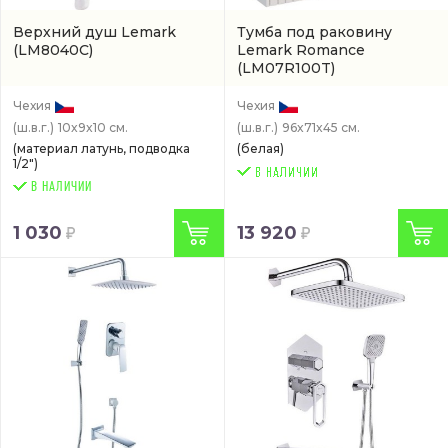
Верхний душ Lemark
Тумба под раковину
(LM8040C)
Lemark Romance
(LM07R100T)
Чехия
Чехия
(ш.в.г.)
10x9x10 см.
(ш.в.г.)
96x71x45 см.
(материал латунь, подводка
(белая)
1/2")
В НАЛИЧИИ
1 030
13 920