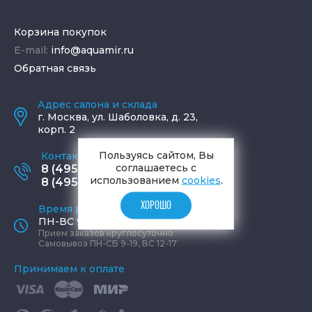
Корзина покупок
E-mail:
info@aquamir.ru
Обратная связь
Адрес салона и склада
г.
Москва
,
ул. Шаболовка, д. 23,
корп. 2
Пользуясь сайтом, Вы
Контактные телефоны
соглашаетесь с
8 (495) 795-77-65
использованием
cookies
.
8 (495) 797-11-67
ХОРОШО
Время работы офиса
ПН-ВС 9:00 - 19:00
Прием заказов круглосуточно
Самовывоз ПН-СБ 9-19, ВС 12-17
Принимаем к оплате