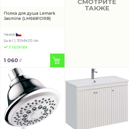
СМОТРИТЕ
ТАКЖЕ
Полкa для душа Lemark
Jasmine
(LM6681ORB)
Чехия
(ш.в.г.)
30x6x20 см.
1 060