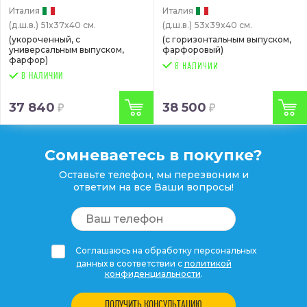
Италия
Италия
(д.ш.в.)
51x37x40 см.
(д.ш.в.)
53x39x40 см.
(укороченный, с
(с горизонтальным выпуском,
универсальным выпуском,
фарфоровый)
фарфор)
В НАЛИЧИИ
37 840
38 500
Сомневаетесь в покупке?
Оставьте телефон, мы перезвоним и
ответим на все Ваши вопросы!
Соглашаюсь на обработку персональных
данных в соответствии с
политикой
конфиденциальности
.
ПОЛУЧИТЬ КОНСУЛЬТАЦИЮ