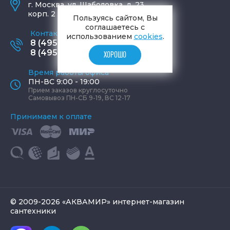
г.
Москва
,
ул. Шаболовка, д. 23,
корп. 2
Пользуясь сайтом, Вы
соглашаетесь с
Контактные телефоны
использованием
cookies
.
8 (495) 795-77-65
8 (495) 797-11-67
ХОРОШО
Время работы офиса
ПН-ВС 9:00 - 19:00
Прием заказов круглосуточно
Самовывоз ПН-СБ 9-19, ВС 12-17
Принимаем к оплате
© 2009-2026 «АКВАМИР» интернет-магазин
сантехники