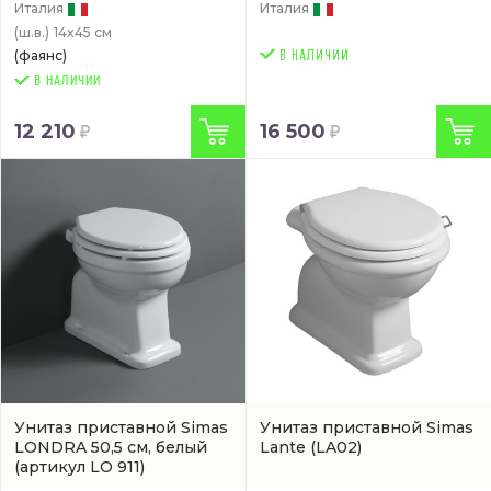
Италия
Италия
(ш.в.)
14x45 см
(фаянс)
В НАЛИЧИИ
12 210
16 500
Унитаз приставной Simas
Унитаз приставной Simas
LONDRA 50,5 см, белый
Lante
(LA02)
(артикул LO 911)