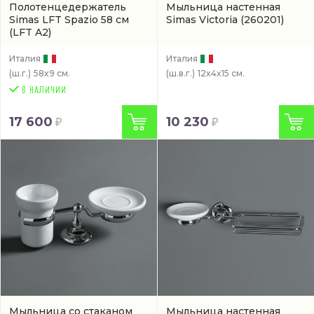
Полотенцедержатель
Мыльница настенная
Simas LFT Spazio 58 см
Simas Victoria
(260201)
(LFT A2)
Италия
Италия
(ш.г.)
58x9 см.
(ш.в.г.)
12x4x15 см.
17 600
10 230
Мыльница со стаканом
Мыльница настенная