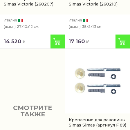
Simas Victoria
(260207)
Simas Victoria
(260210)
Италия
Италия
(ш.в.г.)
27x10x12 см.
(ш.в.г.)
38x5x13 см
14 520
17 160
СМОТРИТЕ
ТАКЖЕ
Крепление для раковины
Simas Simas
(артикул F 89)