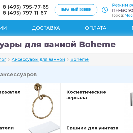
Режим р
8 (495) 795-77-65
ОБРАТНЫЙ ЗВОНОК
ПН-ВС 9:0
8 (495) 797-11-67
Город:
Мос
ИИ
ДОСТАВКА
ОПЛАТА
уары для ванной Boheme
лог
Аксессуары для ванной
Boheme
аксессуаров
ержател
Косметические
зеркала
атели
Ершики для унитаза