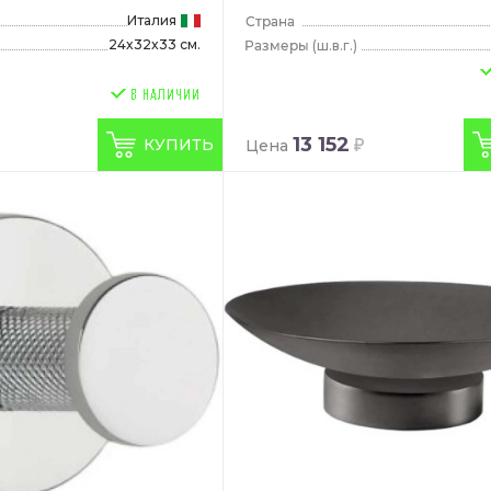
Италия
24x32x33 см.
(ш.в.г.)
13 152
КУПИТЬ
Цена