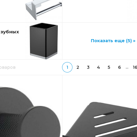
 зубных
Показать еще (5) »
...
товаров
1
2
3
4
5
6
1