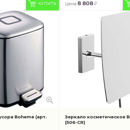
8 808
КУПИТЬ
Цена
мусора Boheme
(арт.
Зеркало косметическое 
(506-CR)