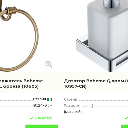
ержатель Boheme
Дозатор Boheme Q хром
(
м., бронза
(10605)
10957-CR)
Италия
18x24x9 см
(ш.в.г.)
(матовый)
В НАЛИЧИИ