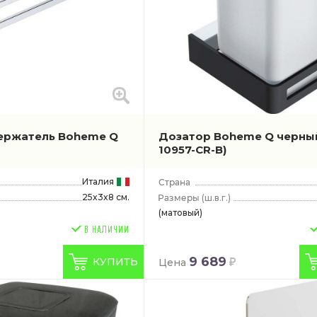
ержатель Boheme Q
Дозатор Boheme Q черн
10957-CR-B)
Италия
25x3x8 см.
(ш.в.г.)
(матовый)
9 689
КУПИТЬ
Цена