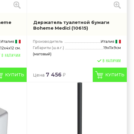
heme
Держатель туалетной бумаги
Boheme Medici
(10615)
Италия
Производитель
Италия
Габариты
(ш.в.г.)
19x11x9см
12x4x12 см.
(матовый)
В НАЛИЧИИ
7 456
КУПИТЬ
КУПИТЬ
Цена