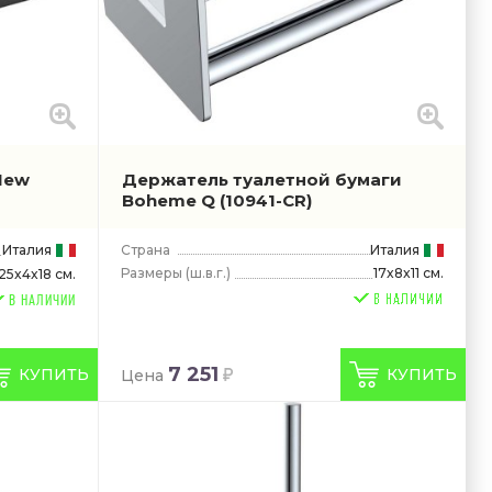
New
Держатель туалетной бумаги
Boheme Q
(10941-CR)
Италия
Страна
Италия
Размеры
(ш.в.г.)
17x8x11 см.
25x4x18 см.
В НАЛИЧИИ
7 251
КУПИТЬ
КУПИТЬ
Цена