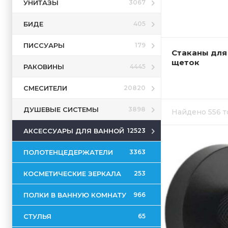
УНИТАЗЫ
3067
БИДЕ
405
ПИССУАРЫ
179
Стаканы для
щеток
РАКОВИНЫ
4445
СМЕСИТЕЛИ
20820
ДУШЕВЫЕ СИСТЕМЫ
3898
Найдено 556 
АКСЕССУАРЫ ДЛЯ ВАННОЙ
12523
ПОЛОТЕНЦЕДЕРЖАТЕЛИ
3363
КОСМЕТИЧЕСКИЕ ЗЕРКАЛА
253
ПОЛКИ В ВАННУЮ КОМНАТУ
966
СТУЛЬЯ
65