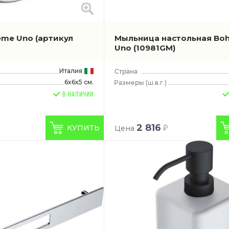
eme Uno
(артикул
Мыльница настольная Bo
Uno
(10981GM)
Италия
6x6x5 см.
(ш.в.г.)
В НАЛИЧИИ
2 816
КУПИТЬ
Цена