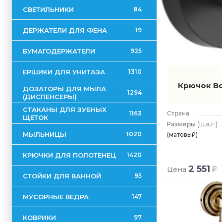
СВЕТИЛЬНИКИ
84
ДЕРЖАТЕЛИ ДЛЯ ФЕНА
19
БУМАГОДЕРЖАТЕЛИ
925
ЕРШИКИ ДЛЯ УНИТАЗА
1310
Крючок B
ДОЗАТОРЫ ДЛЯ МЫЛА
1294
(ДИСПЕНСЕРЫ)
СТАКАНЫ ДЛЯ ЗУБНЫХ
1163
ЩЕТОК
(ш.в.г.)
МЫЛЬНИЦЫ
1020
(матовый)
КРЮЧКИ ДЛЯ ПОЛОТЕНЕЦ
1420
2 551
Цена
СТОЙКИ ДЛЯ ВАННОЙ
95
МУСОРНЫЕ ВЕДРА
147
КОВРИКИ
97