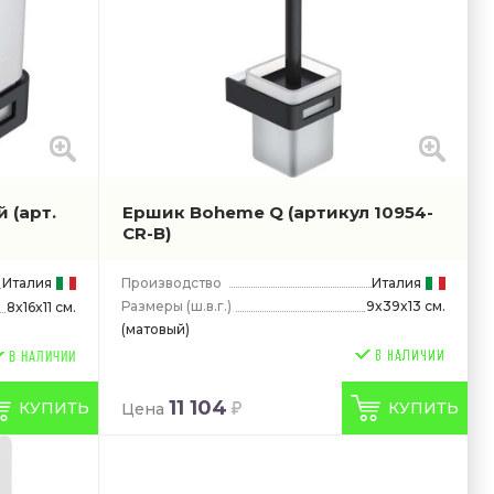
ый
(арт.
Ершик Boheme Q
(артикул 10954-
CR-B)
Италия
Производство
Италия
Размеры
(ш.в.г.)
9x39x13 см.
8x16x11 см.
(матовый)
В НАЛИЧИИ
11 104
КУПИТЬ
КУПИТЬ
Цена