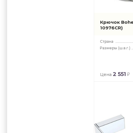
Крючок Boh
10976CR)
(ш.в.г.)
2 551
Цена