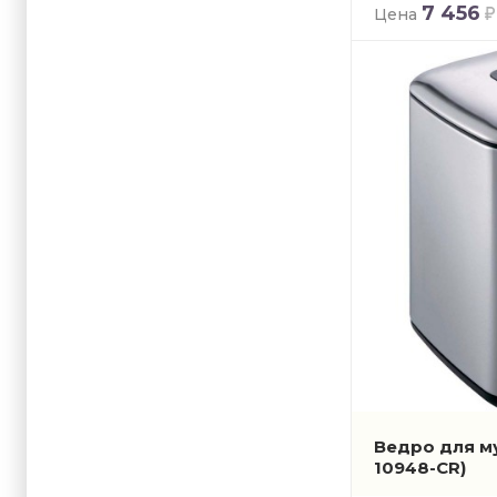
7 456
Цена
Ведро для 
10948-CR)