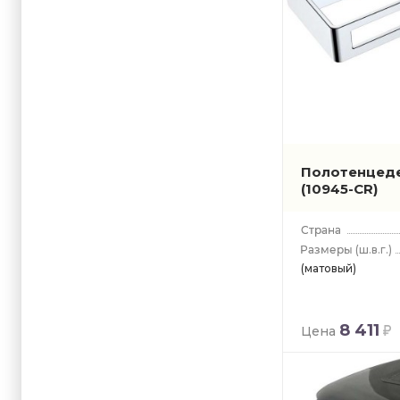
Полотенцед
(10945-CR)
(ш.в.г.)
(матовый)
8 411
Цена