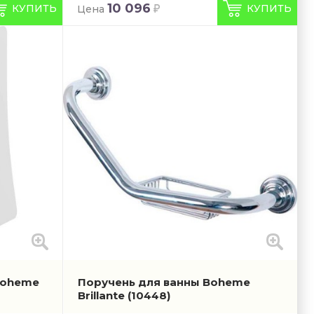
10 096
КУПИТЬ
КУПИТЬ
Цена
Boheme
Поручень для ванны Boheme
Brillante
(10448)