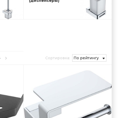
(диспенсеры)
6
Сортировка:
По рейтингу