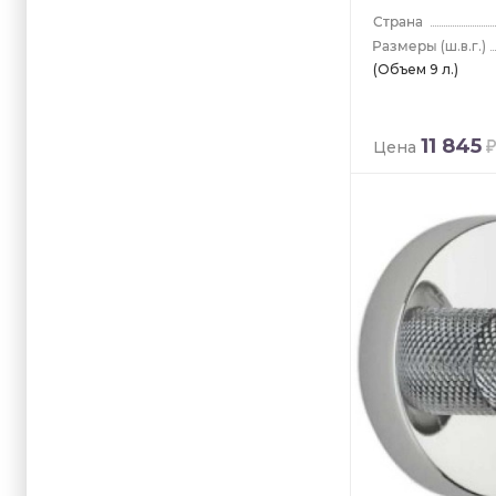
(ш.в.г.)
(Объем 9 л.)
11 845
Цена