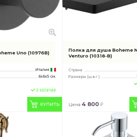
Полкa для душа Boheme 
oheme Uno
(10976B)
Venturo
(10318-B)
Италия
6x6x5 см.
(ш.в.г.)
4 800
КУПИТЬ
Цена