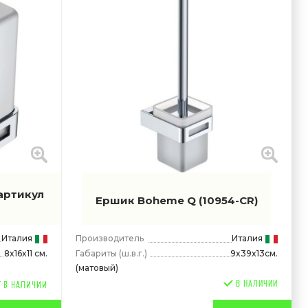
артикул
Ершик Boheme Q
(10954-CR)
Италия
Производитель
Италия
Габариты
(ш.в.г.)
9x39x13см.
8x16x11 см.
(матовый)
В НАЛИЧИИ