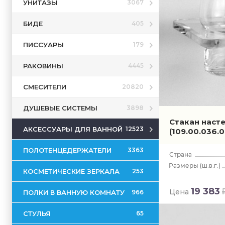
УНИТАЗЫ
3067
БИДЕ
405
ПИССУАРЫ
179
РАКОВИНЫ
4445
СМЕСИТЕЛИ
20820
ДУШЕВЫЕ СИСТЕМЫ
3898
Стакан насте
АКСЕССУАРЫ ДЛЯ ВАННОЙ
12523
(109.00.036.
ПОЛОТЕНЦЕДЕРЖАТЕЛИ
3363
(ш.в.г.)
КОСМЕТИЧЕСКИЕ ЗЕРКАЛА
253
19 383
Цена
ПОЛКИ В ВАННУЮ КОМНАТУ
966
СТУЛЬЯ
65