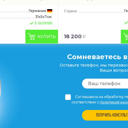
Германия
Г
31x5x7см.
В НАЛИЧИИ
18 200
КУПИТЬ
Сомневаетесь в
Оставьте телефон, мы перезвон
Ваши вопрос
Соглашаюсь на обработку пе
соответствии с
политикой кон
ПОЛУЧИТЬ КОНСУЛЬ