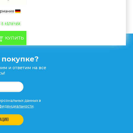
ермания
КУПИТЬ
 покупке?
им и ответим на все
ы!
рсональных данных в
фиденциальности
.
ТАЦИЮ