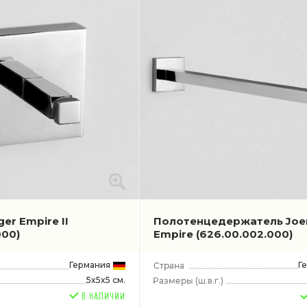
er Empire II
Полотенцедержатель Joe
000)
Empire
(626.00.002.000)
Германия
Г
5x5x5 см.
(ш.в.г.)