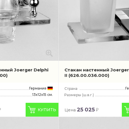
нный Joerger Delphi
Стакан настенный Joerger
000)
II
(626.00.036.000)
Германия
Г
13x12x15 см.
(ш.в.г.)
25 025
КУПИТЬ
Цена