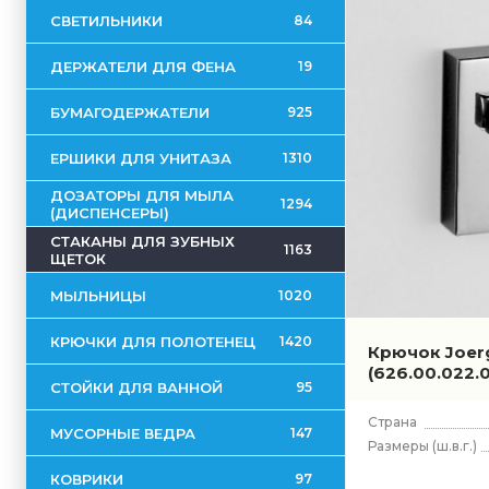
СВЕТИЛЬНИКИ
84
ДЕРЖАТЕЛИ ДЛЯ ФЕНА
19
БУМАГОДЕРЖАТЕЛИ
925
ЕРШИКИ ДЛЯ УНИТАЗА
1310
ДОЗАТОРЫ ДЛЯ МЫЛА
1294
(ДИСПЕНСЕРЫ)
СТАКАНЫ ДЛЯ ЗУБНЫХ
1163
ЩЕТОК
МЫЛЬНИЦЫ
1020
КРЮЧКИ ДЛЯ ПОЛОТЕНЕЦ
1420
Крючок Joerg
(626.00.022.
СТОЙКИ ДЛЯ ВАННОЙ
95
Страна
МУСОРНЫЕ ВЕДРА
147
Размеры
(ш.в.г.)
КОВРИКИ
97