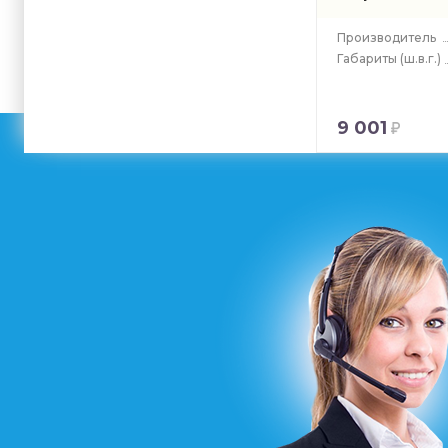
Производитель
Габариты
(ш.в.г.)
9 001