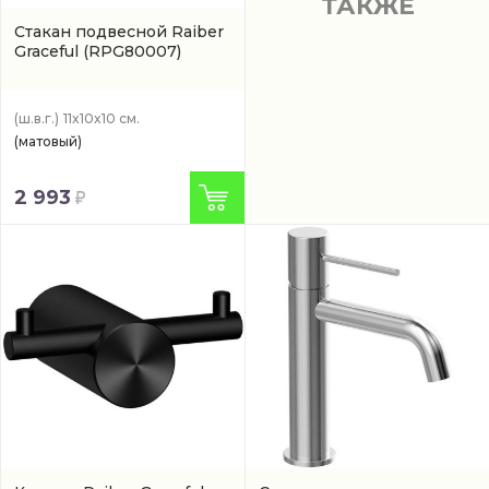
ТАКЖЕ
Стакан подвесной Raiber
Graceful
(RPG80007)
(ш.в.г.)
11x10x10 см.
(матовый)
2 993