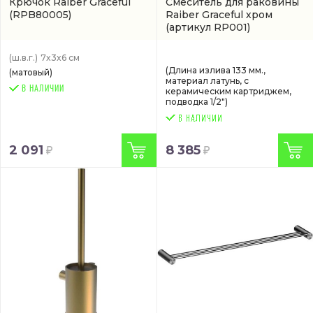
Крючок Raiber Graceful
Смеситель для раковины
(RPB80005)
Raiber Graceful хром
(артикул RP001)
(ш.в.г.)
7x3x6 см
(Длина излива 133 мм.,
(матовый)
материал латунь, с
В НАЛИЧИИ
керамическим картриджем,
подводка 1/2")
2 091
8 385