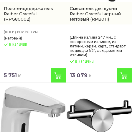
Полотенцедержатель
Смеситель для кухни
Raiber Graceful
Raiber Graceful черный
(RPG80002)
матовый
(RPB011)
(ш.в.г.)
60x3x10 см
(Длина излива 247 мм., с
(матовый)
поворотным изливом, из
В НАЛИЧИИ
латуни, керам. карт., стандарт
подводки 1/2", с выдвижным
изливом)
5 751
13 079