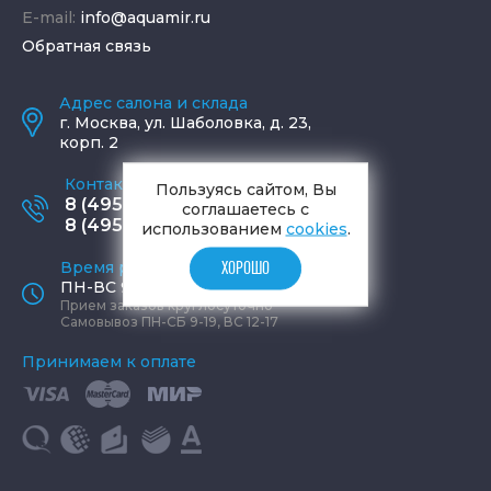
E-mail:
info@aquamir.ru
Обратная связь
Адрес салона и склада
г.
Москва
,
ул. Шаболовка, д. 23,
корп. 2
Контактные телефоны
Пользуясь сайтом, Вы
8 (495) 795-77-65
соглашаетесь с
8 (495) 797-11-67
использованием
cookies
.
Время работы офиса
ХОРОШО
ПН-ВС 9:00 - 19:00
Прием заказов круглосуточно
Самовывоз ПН-СБ 9-19, ВС 12-17
Принимаем к оплате