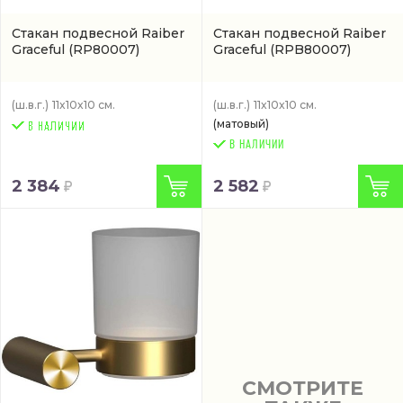
Стакан подвесной Raiber
Стакан подвесной Raiber
Graceful
(RP80007)
Graceful
(RPB80007)
(ш.в.г.)
11x10x10 см.
(ш.в.г.)
11x10x10 см.
(матовый)
В НАЛИЧИИ
2 384
2 582
СМОТРИТЕ