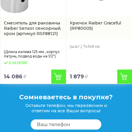
Смеситель для раковины
Крючок Raiber Graceful
Raiber Sensor сенсорный,
(RP80005)
хром
(артикул RSF88121)
(ш.в.г.)
7x3x6 см.
(Длина излива 125 мм., корпус
латунь, подвод воды на 1/2")
В НАЛИЧИИ
14 086
1 879
Сомневаетесь в покупке?
Оставьте телефон, мы перезвоним и
ответим на все Ваши вопросы!