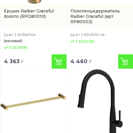
Ершик Raiber Graceful
Полотенцедержатель
Золото
(RPG80010)
Raiber Graceful
(арт.
RP80002)
(ш.в.г.)
9x36x11см.
(ш.в.г.)
60x3x10 см.
(матовый)
В НАЛИЧИИ
4 363
4 460