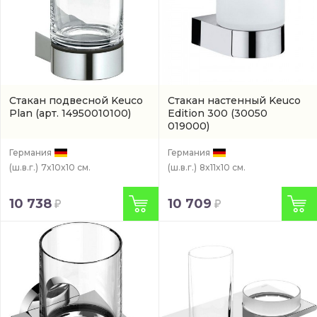
Стакан подвесной Keuco
Стакан настенный Keuco
Plan
(арт. 14950010100)
Edition 300
(30050
019000)
Германия
Германия
(ш.в.г.)
7x10x10 см.
(ш.в.г.)
8x11x10 см.
10 738
10 709