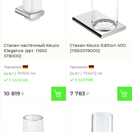
Стакан настенный Keuco
Стакан Keuco Edition 400
Elegance
(арт. 11650
(11550019000)
019000)
Германия
Германия
(ш.в.г.)
7x11x10 см.
(ш.в.г.)
7x14x12 см
В НАЛИЧИИ
10 819
7 783