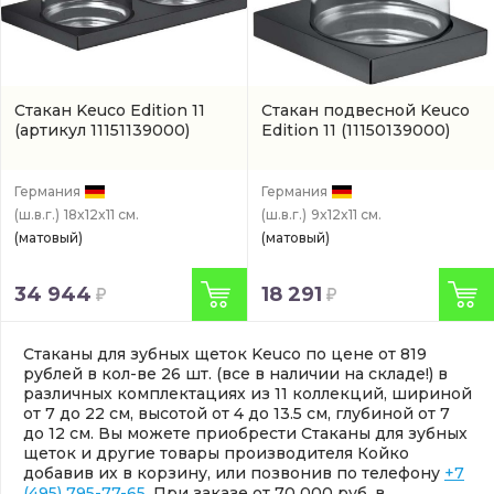
Стакан Keuco Edition 11
Стакан подвесной Keuco
(артикул 11151139000)
Edition 11
(11150139000)
Германия
Германия
(ш.в.г.)
18x12x11 см.
(ш.в.г.)
9x12x11 см.
(матовый)
(матовый)
34 944
18 291
Стаканы для зубных щеток Keuco по цене от 819
рублей в кол-ве 26 шт. (все в наличии на складе!) в
различных комплектациях из 11 коллекций, шириной
от 7 до 22 см, высотой от 4 до 13.5 см, глубиной от 7
до 12 см. Вы можете приобрести Стаканы для зубных
щеток и другие товары производителя Койко
добавив их в корзину, или позвонив по телефону
+7
(495) 795-77-65
. При заказе от 70 000 руб. в