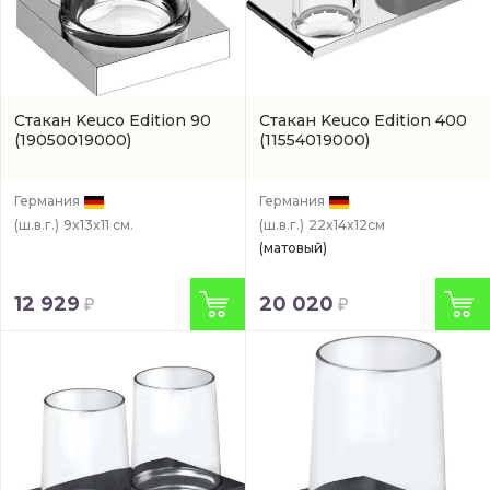
Стакан Keuco Edition 90
Стакан Keuco Edition 400
(19050019000)
(11554019000)
Германия
Германия
(ш.в.г.)
9x13x11 см.
(ш.в.г.)
22x14x12см
(матовый)
12 929
20 020