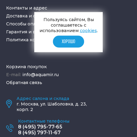
Контакты и адрес
Доставка и самовывоз
Пользуясь сайтом, Вы
Способы оплаты
соглашаетесь с
использованием
cookies
.
Гарантия и возврат товара
Политика конфиденциальности
ХОРОШО
Корзина покупок
E-mail:
info@aquamir.ru
Обратная связь
Адрес салона и склада
г.
Москва
,
ул. Шаболовка, д. 23,
корп. 2
Контактные телефоны
8 (495) 795-77-65
8 (495) 797-11-67