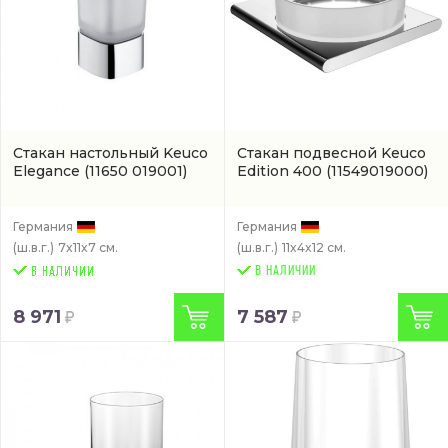
Стакан настольный Keuco
Стакан подвесной Keuco
Elegance
(11650 019001)
Edition 400
(11549019000)
Германия
Германия
(ш.в.г.)
7x11x7 см.
(ш.в.г.)
11x4x12 см.
В НАЛИЧИИ
8 971
7 587