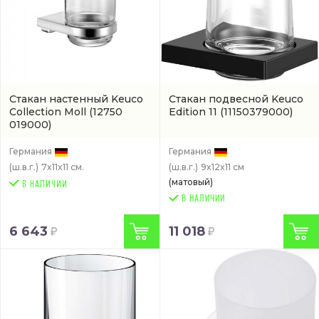
Стакан настенный Keuco
Стакан подвесной Keuco
Collection Moll
(12750
Edition 11
(11150379000)
019000)
Германия
Германия
(ш.в.г.)
7x11x11 см.
(ш.в.г.)
9x12x11 см
(матовый)
В НАЛИЧИИ
6 643
11 018