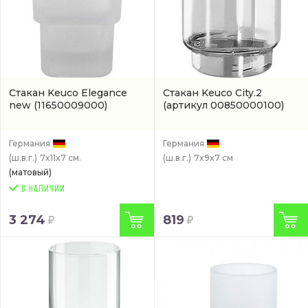
Стакан Keuco Elegance
Стакан Keuco City.2
new
(11650009000)
(артикул 00850000100)
Германия
Германия
(ш.в.г.)
7x11x7 см.
(ш.в.г.)
7x9x7 см
(матовый)
3 274
819