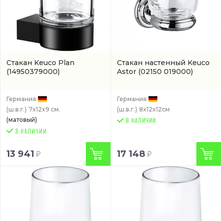
Стакан Keuco Plan
Стакан настенный Keuco
(14950379000)
Astor
(02150 019000)
Германия
Германия
(ш.в.г.)
7x12x9 см.
(ш.в.г.)
8x12x12см
(матовый)
В НАЛИЧИИ
13 941
17 148