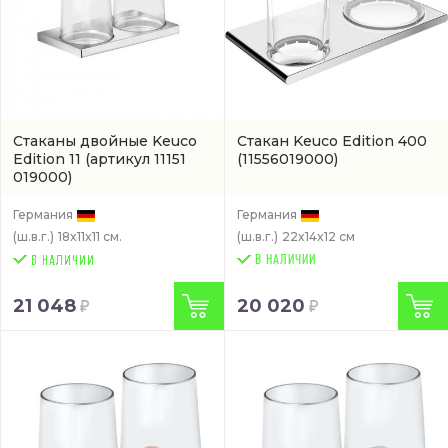
Стаканы двойные Keuco
Стакан Keuco Edition 400
Edition 11
(артикул 11151
(11556019000)
019000)
Германия
Германия
(ш.в.г.)
18x11x11 см.
(ш.в.г.)
22x14x12 см
В НАЛИЧИИ
21 048
20 020