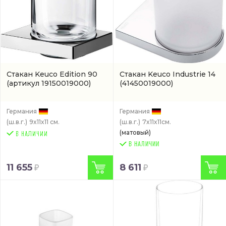
Стакан Keuco Edition 90
Стакан Keuco Industrie 14
(артикул 19150019000)
(41450019000)
Германия
Германия
(ш.в.г.)
9x11x11 см.
(ш.в.г.)
7x11x11см.
(матовый)
В НАЛИЧИИ
11 655
8 611