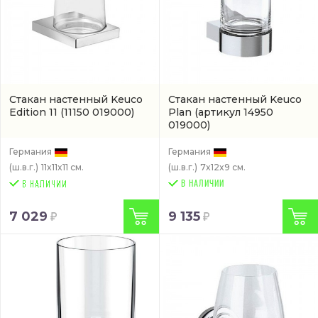
Стакан настенный Keuco
Стакан настенный Keuco
Edition 11
(11150 019000)
Plan
(артикул 14950
019000)
Германия
Германия
(ш.в.г.)
11x11x11 см.
(ш.в.г.)
7x12x9 см.
В НАЛИЧИИ
7 029
9 135