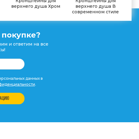
Кронштейны для
Кронштейны для
верхнего душа Хром
верхнего душа В
современном стиле
 покупке?
им и ответим на все
ы!
рсональных данных в
фиденциальности
.
ТАЦИЮ