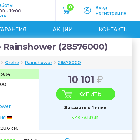
аботы
0
Вход
0 - 19:00
Регистрация
ква
ГАРАНТИЯ
АКЦИИ
КОНТАКТЫ
Rainshower (28576000)
Grohe
Rainshower
28576000
35664
10 101
000
КУПИТЬ
ower
Заказать в 1 клик
ия
В НАЛИЧИИ
x28.6 см.