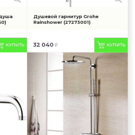
 душа
Душевой гарнитур Grohe
S0)
Rainshower
(27273001)
32 040