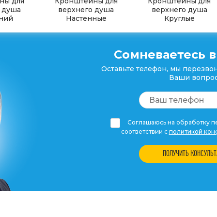
ны для
Кронштейны для
Кронштейны для
 душа
верхнего душа
верхнего душа
ний
Настенные
Круглые
Сомневаетесь в
Оставьте телефон, мы перезвон
Ваши вопрос
Соглашаюсь на обработку пе
соответствии с
политикой кон
ПОЛУЧИТЬ КОНСУЛЬ