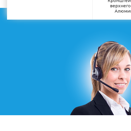
Кронштей
верхнего
Алюми