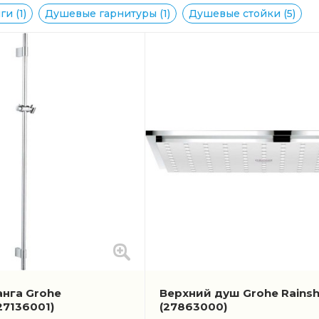
и (1)
Душевые гарнитуры (1)
Душевые стойки (5)
нга Grohe
Верхний душ Grohe Rains
27136001)
(27863000)