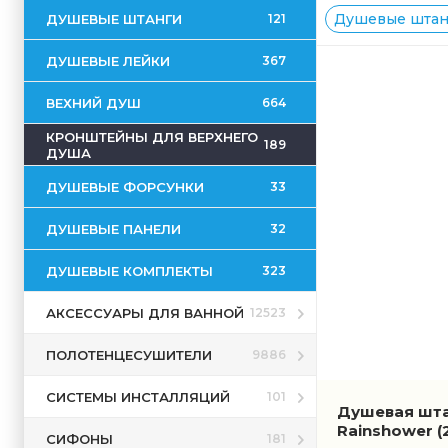
Душевые штанг
ДУШЕВЫЕ ШТАНГИ
121
ДУШЕВЫЕ ЛЕЙКИ
367
ВЕХНИЙ ДУШ
664
КРОНШТЕЙНЫ ДЛЯ ВЕРХНЕГО
189
ДУША
ДУШЕВЫЕ ФОРСУНКИ
33
ДУШЕВЫЕ ПАНЕЛИ
32
ДУШЕВЫЕ КОМПЛЕКТЫ
323
АКСЕССУАРЫ ДЛЯ ВАННОЙ
12523
ПОЛОТЕНЦЕСУШИТЕЛИ
9886
СИСТЕМЫ ИНСТАЛЛЯЦИЙ
101
Душевая шта
Rainshower
(
СИФОНЫ
181