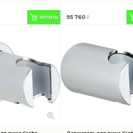
95 760
ля душа Grohe
Держатель для душа Gro