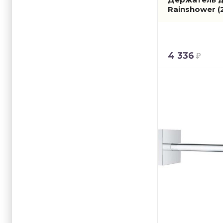
Rainshower
(
4 336