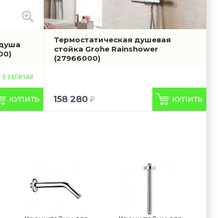
Термостатическая душевая
 душа
стойка Grohe Rainshower
00)
(27966000)
158 280