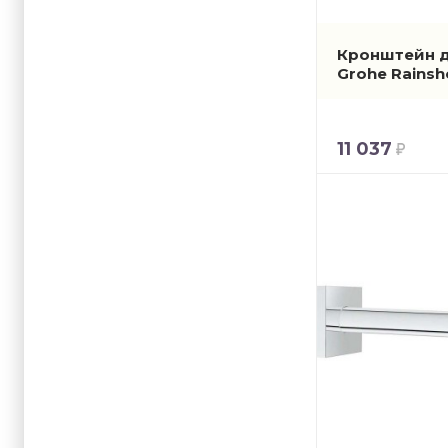
Кронштейн д
Grohe Rains
11 037