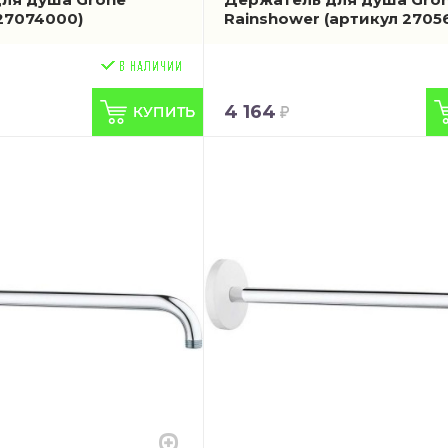
27074000)
Rainshower
(артикул 2705
4 164