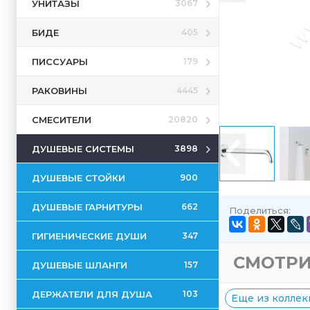
УНИТАЗЫ
3067
БИДЕ
405
ПИССУАРЫ
179
РАКОВИНЫ
4445
СМЕСИТЕЛИ
20820
ДУШЕВЫЕ СИСТЕМЫ
3898
ДУШЕВЫЕ СТОЙКИ
900
ДУШЕВЫЕ ГАРНИТУРЫ
662
Поделиться:
ГИГИЕНИЧЕСКИЕ ДУШИ
347
СМОТРИ
ДУШЕВЫЕ ШЛАНГИ
157
ДЕРЖАТЕЛИ ДЛЯ ДУША
103
Еще из коллек