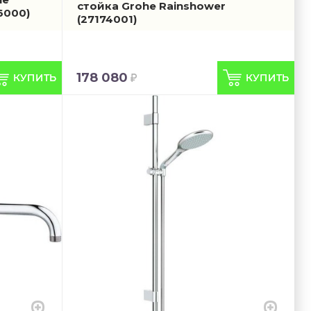
стойка Grohe Rainshower
6000)
(27174001)
178 080