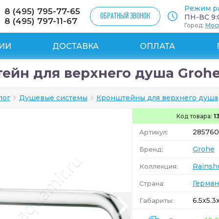
Режим р
8 (495) 795-77-65
ОБРАТНЫЙ ЗВОНОК
ПН-ВС 9:0
8 (495) 797-11-67
Город:
Мос
ИИ
ДОСТАВКА
ОПЛАТА
ейн для верхнего душа Grohe 
лог
Душевые системы
Кронштейны для верхнего душа
Код товара:
1
28576
Артикул:
Grohe
Бренд:
Rainsh
Коллекция:
Герман
Страна:
6.5x5.3
Габариты: