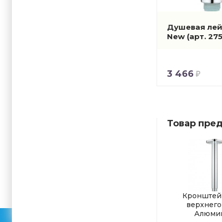
Душевая лей
New
(арт. 27
3 466
Товар пред
Кронштей
верхнего
Алюми