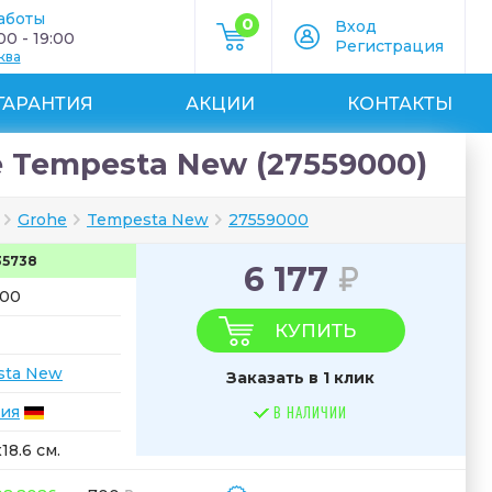
аботы
0
Вход
0 - 19:00
Регистрация
ква
ГАРАНТИЯ
АКЦИИ
КОНТАКТЫ
 Tempesta New (27559000)
Grohe
Tempesta New
27559000
35738
6 177
000
КУПИТЬ
sta New
Заказать в 1 клик
ия
В НАЛИЧИИ
x18.6 см.