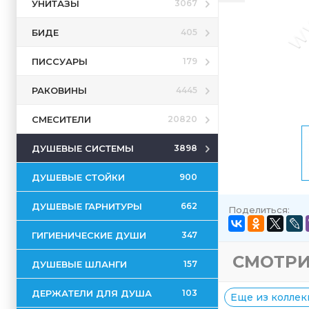
УНИТАЗЫ
3067
БИДЕ
405
ПИССУАРЫ
179
РАКОВИНЫ
4445
СМЕСИТЕЛИ
20820
ДУШЕВЫЕ СИСТЕМЫ
3898
ДУШЕВЫЕ СТОЙКИ
900
ДУШЕВЫЕ ГАРНИТУРЫ
662
Поделиться:
ГИГИЕНИЧЕСКИЕ ДУШИ
347
СМОТРИ
ДУШЕВЫЕ ШЛАНГИ
157
ДЕРЖАТЕЛИ ДЛЯ ДУША
103
Еще из коллек