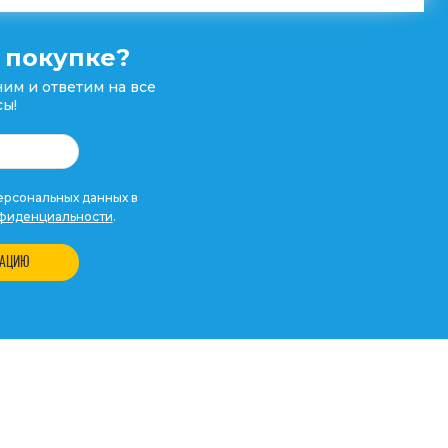
 покупке?
им и ответим на все
ы!
рсональных данных в
фиденциальности
.
ТАЦИЮ