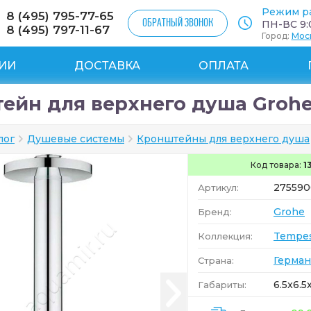
Режим р
8 (495) 795-77-65
ОБРАТНЫЙ ЗВОНОК
ПН-ВС 9:0
8 (495) 797-11-67
Город:
Мос
ИИ
ДОСТАВКА
ОПЛАТА
ейн для верхнего душа Grohe
лог
Душевые системы
Кронштейны для верхнего душа
Код товара:
1
27559
Артикул:
Grohe
Бренд:
Tempe
Коллекция:
Герман
Страна:
6.5x6.5
Габариты: