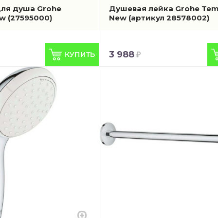
ля душа Grohe
Душевая лейка Grohe Te
ew
(27595000)
New
(артикул 28578002)
3 988