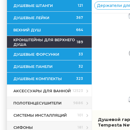
Держатели для 
ДУШЕВЫЕ ШТАНГИ
121
ДУШЕВЫЕ ЛЕЙКИ
367
ВЕХНИЙ ДУШ
664
КРОНШТЕЙНЫ ДЛЯ ВЕРХНЕГО
189
ДУША
ДУШЕВЫЕ ФОРСУНКИ
33
ДУШЕВЫЕ ПАНЕЛИ
32
ДУШЕВЫЕ КОМПЛЕКТЫ
323
АКСЕССУАРЫ ДЛЯ ВАННОЙ
12523
ПОЛОТЕНЦЕСУШИТЕЛИ
9886
СИСТЕМЫ ИНСТАЛЛЯЦИЙ
101
Душевой гар
Tempesta N
СИФОНЫ
181