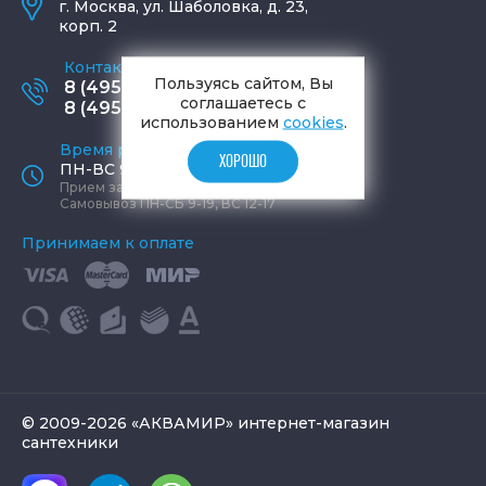
г.
Москва
,
ул. Шаболовка, д. 23,
корп. 2
Контактные телефоны
Пользуясь сайтом, Вы
8 (495) 795-77-65
соглашаетесь с
8 (495) 797-11-67
использованием
cookies
.
Время работы офиса
ХОРОШО
ПН-ВС 9:00 - 19:00
Прием заказов круглосуточно
Самовывоз ПН-СБ 9-19, ВС 12-17
Принимаем к оплате
© 2009-2026 «АКВАМИР» интернет-магазин
сантехники