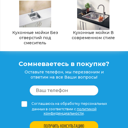
Кухонные мойки Без
Кухонные мойки В
отверстий под
современном стиле
смеситель
Сомневаетесь в покупке?
Оставьте телефон, мы перезвоним и
ответим на все Ваши вопросы!
Соглашаюсь на обработку персональных
данных в соответствии с
политикой
конфиденциальности
.
ПОЛУЧИТЬ КОНСУЛЬТАЦИЮ