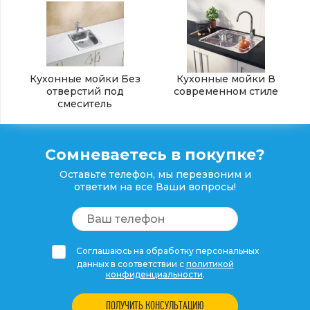
Кухонные мойки Без
Кухонные мойки В
отверстий под
современном стиле
смеситель
Сомневаетесь в покупке?
Оставьте телефон, мы перезвоним и
ответим на все Ваши вопросы!
Соглашаюсь на обработку персональных
данных в соответствии с
политикой
конфиденциальности
.
ПОЛУЧИТЬ КОНСУЛЬТАЦИЮ