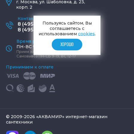
г.
Москва
,
ул. Шаболовка, д. 23,
корп. 2
Контактные телефоны
Пользуясь сайтом, Вы
8 (495) 795-77-65
соглашаетесь с
8 (495) 797-11-67
использованием
cookies
.
Время работы офиса
ХОРОШО
ПН-ВС 9:00 - 19:00
Прием заказов круглосуточно
Самовывоз ПН-СБ 9-19, ВС 12-17
Принимаем к оплате
© 2009-2026 «АКВАМИР» интернет-магазин
сантехники