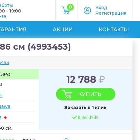
аботы
0
Вход
0 - 19:00
Регистрация
ква
ГАРАНТИЯ
АКЦИИ
КОНТАКТЫ
86 см (4993453)
3453
55843
12 788
3
КУПИТЬ
ri
gawa
Заказать в 1 клик
я
В НАЛИЧИИ
50 см.