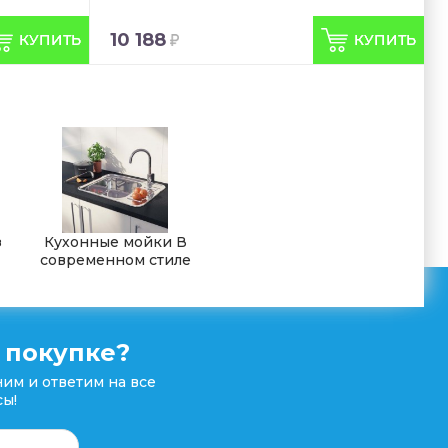
10 188
з
Кухонные мойки В
современном стиле
 покупке?
им и ответим на все
ы!