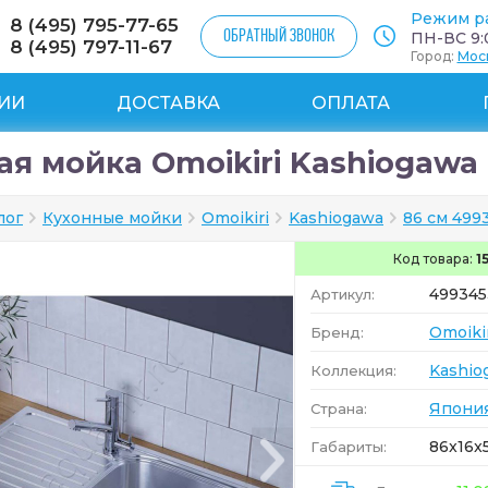
Режим р
8 (495) 795-77-65
ОБРАТНЫЙ ЗВОНОК
ПН-ВС 9:0
8 (495) 797-11-67
Город:
Мос
ИИ
ДОСТАВКА
ОПЛАТА
я мойка Omoikiri Kashiogawa 
лог
Кухонные мойки
Omoikiri
Kashiogawa
86 см 499
Код товара:
1
499345
Артикул:
Omoiki
Бренд:
Kashio
Коллекция:
Япони
Страна:
86x16x
Габариты: