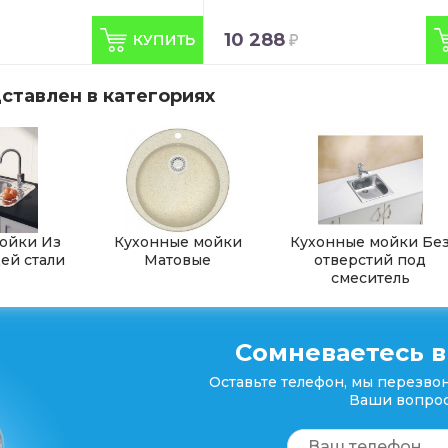
10 288
ставлен в категориях
ойки Из
Кухонные мойки
Кухонные мойки Бе
й стали
Матовые
отверстий под
смеситель
Сомневаетесь в
Оставьте телефон, мы перезвон
Ваши вопрос