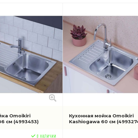
ка Omoikiri
Кухонная мойка Omoikiri
86 см
(4993453)
Kashiogawa 60 см
(499327