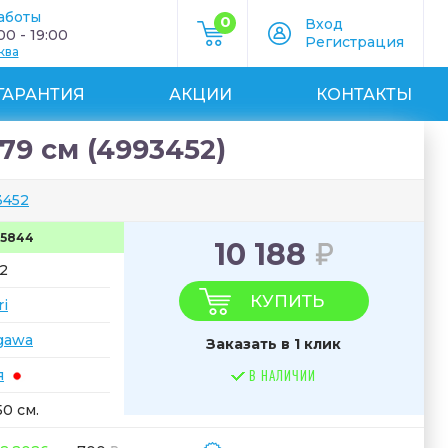
аботы
0
Вход
0 - 19:00
Регистрация
ква
ГАРАНТИЯ
АКЦИИ
КОНТАКТЫ
79 см (4993452)
3452
55844
10 188
2
КУПИТЬ
ri
gawa
Заказать в 1 клик
я
В НАЛИЧИИ
50 см.