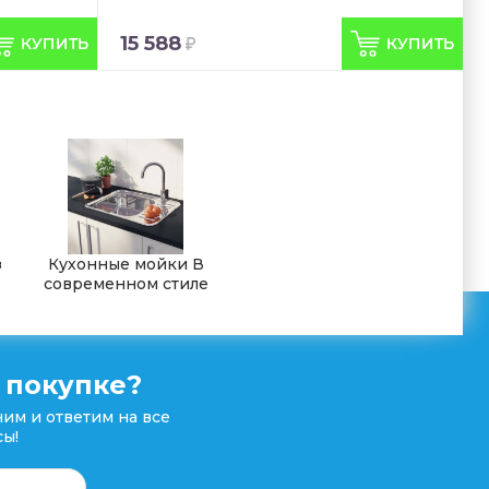
15 588
з
Кухонные мойки В
современном стиле
 покупке?
им и ответим на все
ы!