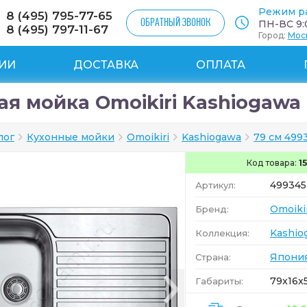
Режим р
8 (495) 795-77-65
ОБРАТНЫЙ ЗВОНОК
ПН-ВС 9:0
8 (495) 797-11-67
Город:
Мос
ИИ
ДОСТАВКА
ОПЛАТА
я мойка Omoikiri Kashiogawa 
лог
Кухонные мойки
Omoikiri
Kashiogawa
79 см 499
Код товара:
1
499345
Артикул:
Omoiki
Бренд:
Kashio
Коллекция:
Япони
Страна:
79x16x
Габариты: