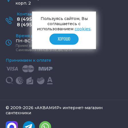
корп. 2
Контактные телефоны
Пользуясь сайтом, Вы
8 (495) 795-77-65
соглашаетесь с
8 (495) 797-11-67
использованием
cookies
.
Время работы офиса
ХОРОШО
ПН-ВС 9:00 - 19:00
Прием заказов круглосуточно
Самовывоз ПН-СБ 9-19, ВС 12-17
Принимаем к оплате
© 2009-2026 «АКВАМИР» интернет-магазин
сантехники