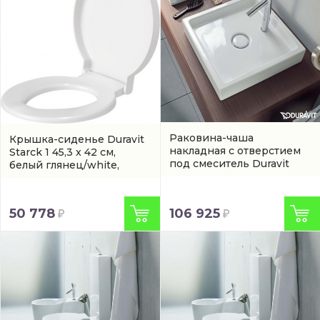
Раковина-чаша
Крышка-сиденье Duravit
накладная с отверстием
Starck 1 45,3 x 42 см,
под смеситель Duravit
белый глянец/white,
Starck 1 47 см
микролифт
(0065880099)
(03874700271)
106 925
50 778