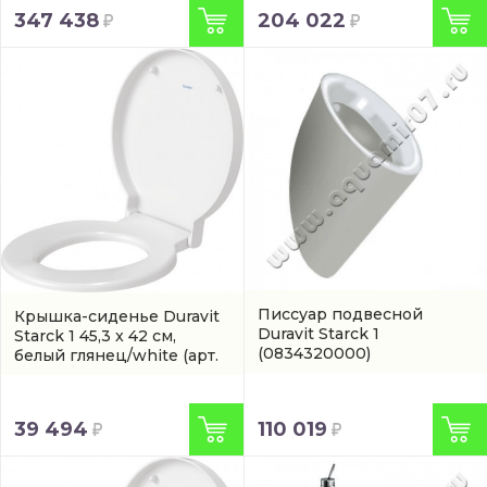
347 438
204 022
Писсуар подвесной
Крышка-сиденье Duravit
Duravit Starck 1
Starck 1 45,3 x 42 см,
(0834320000)
белый глянец/white
(арт.
0065810000)
110 019
39 494