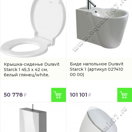
Биде напольное Duravit
Крышка-сиденье Duravit
Starck 1
(артикул 027410
Starck 1 45,3 x 42 см,
00 00)
белый глянец/white,
микролифт
(0065880099)
101 101
50 778