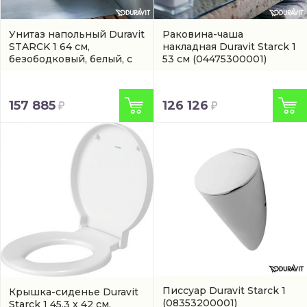
Унитаз напольный Duravit
Раковина-чаша
STARCK 1 64 см,
накладная Duravit Starck 1
безободковый, белый, с
53 см
(04475300001)
покрытием wondergliss
(02330900641)
157 885
126 126
Писсуар Duravit Starck 1
Крышка-сиденье Duravit
(08353200001)
Starck 1 45,3 x 42 см,