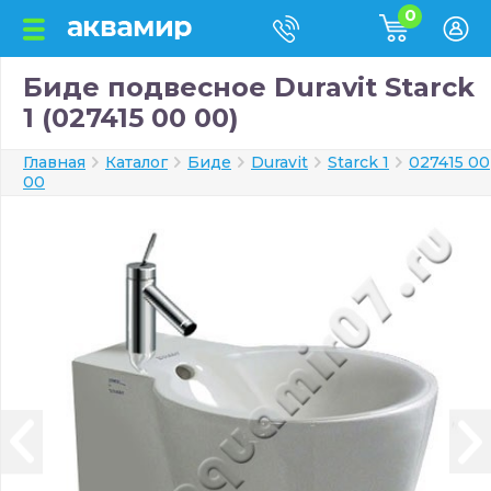
0
Биде подвесное Duravit Starck
1 (027415 00 00)
Главная
Каталог
Биде
Duravit
Starck 1
027415 00
00