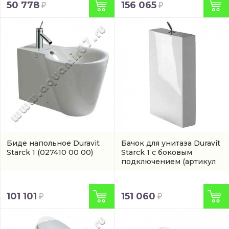
156 065
50 778
Биде напольное Duravit
Бачок для унитаза Duravit
Starck 1
(027410 00 00)
Starck 1 с боковым
подключением
(артикул
8727000005)
101 101
151 060