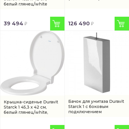
белый глянец/white
(артикул 0065810000)
126 490
39 494
Бачок для унитаза Duravit
Крышка-сиденье Duravit
Starck 1 с боковым
Starck 1 45,3 x 42 см,
подключением
белый глянец/white,
(8727100005)
микролифт
(арт.
0065880099)