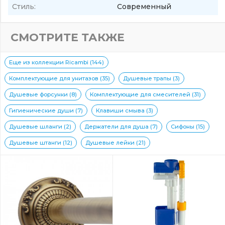
Стиль:
Современный
СМОТРИТЕ ТАКЖЕ
Еще из коллекции Ricambi (144)
Комплектующие для унитазов (35)
Душевые трапы (3)
Душевые форсунки (8)
Комплектующие для смесителей (31)
Гигиенические души (7)
Клавиши смыва (3)
Душевые шланги (2)
Держатели для душа (7)
Сифоны (15)
Душевые штанги (12)
Душевые лейки (21)