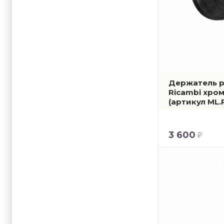
Держатель р
Ricambi хро
(артикул ML.
3 600