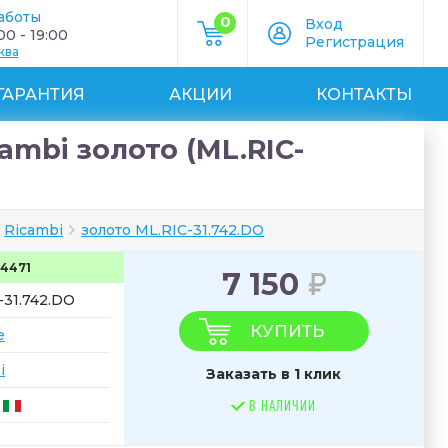
аботы
0
Вход
0 - 19:00
Регистрация
ква
ГАРАНТИЯ
АКЦИИ
КОНТАКТЫ
ambi золото (ML.RIC-
Ricambi
золото ML.RIC-31.742.DO
4471
7 150
-31.742.DO
КУПИТЬ
e
i
Заказать в 1 клик
В НАЛИЧИИ