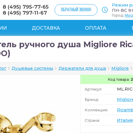
Режим р
8 (495) 795-77-65
ОБРАТНЫЙ ЗВОНОК
ПН-ВС 9:0
8 (495) 797-11-67
Город:
Мос
ИИ
ДОСТАВКА
ОПЛАТА
ль ручного душа Migliore Ric
DO)
лог
Душевые системы
Держатели для душа
Migliore
Код товара:
2
ML.RIC
Артикул:
Miglior
Бренд:
Ricamb
Коллекция:
Италия
Страна: