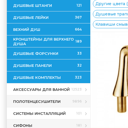
Другие цвета (
ДУШЕВЫЕ ШТАНГИ
121
Душевые трапы
ДУШЕВЫЕ ЛЕЙКИ
367
Клавиши смыва
ВЕХНИЙ ДУШ
664
КРОНШТЕЙНЫ ДЛЯ ВЕРХНЕГО
189
ДУША
ДУШЕВЫЕ ФОРСУНКИ
33
ДУШЕВЫЕ ПАНЕЛИ
32
ДУШЕВЫЕ КОМПЛЕКТЫ
323
АКСЕССУАРЫ ДЛЯ ВАННОЙ
12523
ПОЛОТЕНЦЕСУШИТЕЛИ
9896
СИСТЕМЫ ИНСТАЛЛЯЦИЙ
101
СИФОНЫ
181