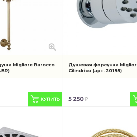
уша Migliore Barocco
Душевая форсунка Miglior
.BR)
Cilindrico
(арт. 20195)
5 250