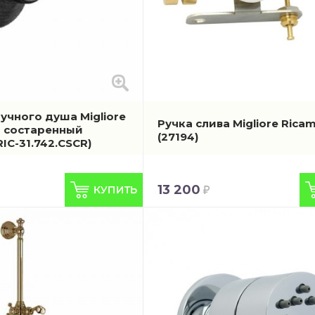
учного душа Migliore
Ручка слива Migliore Ricam
м состаренный
(27194)
RIC-31.742.CSCR)
13 200