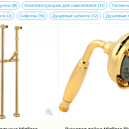
нки (8)
Комплектующие для смесителей (31)
Гигиени
и (2)
Сифоны (15)
Душевые штанги (12)
Душевые л
ольные Migliore
Душевая лейка Migliore R