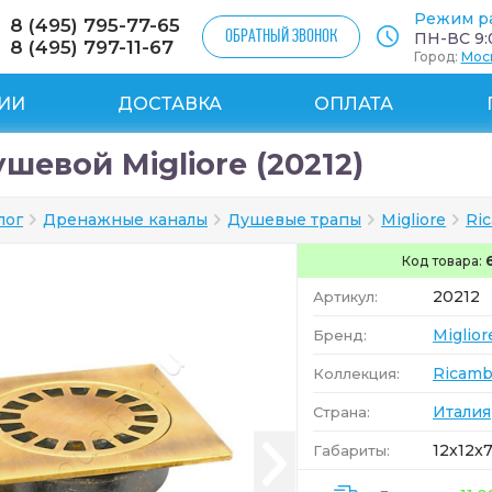
Режим р
8 (495) 795-77-65
ОБРАТНЫЙ ЗВОНОК
ПН-ВС 9:0
8 (495) 797-11-67
Город:
Мос
ИИ
ДОСТАВКА
ОПЛАТА
шевой Migliore (20212)
лог
Дренажные каналы
Душевые трапы
Migliore
Ri
Код товара:
20212
Артикул:
Miglior
Бренд:
Ricamb
Коллекция:
Италия
Страна:
12x12x7
Габариты: