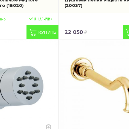
ото
(18020)
(20037)
тно
22 050