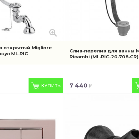
в открытый Migliore
Слив-перелив для ванны M
икул ML.RIC-
Ricambi
(ML.RIC-20.708.CR)
7 440