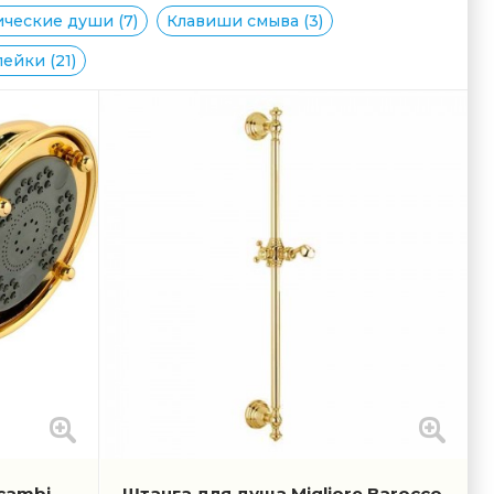
ческие души (7)
Клавиши смыва (3)
ейки (21)
icambi
Штанга для душа Migliore Barocco