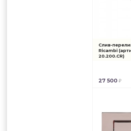
Слив-перели
Ricambi
(арт
20.200.CR)
27 500