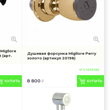
Migliore
Душевая форсунка Migliore Perry
й
(арт.
золото
(артикул 20198)
8 800