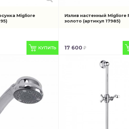
сунка Migliore
Излив настенный Migliore 
195)
золото
(артикул 17985)
17 600