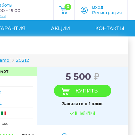
аботы
0
Вход
0 - 19:00
Регистрация
ква
ГАРАНТИЯ
АКЦИИ
КОНТАКТЫ
cambi
20212
6407
5 500
КУПИТЬ
e
i
Заказать в 1 клик
В НАЛИЧИИ
 см.