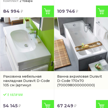
Комплект:
2 товара
84 994
109 746
Раковина мебельная
Ванна акриловая Duravit
накладная Duravit D-Code
D-Code 170x70
105 см
(артикул
(700098000000000)
03421000002)
54 145
67 249