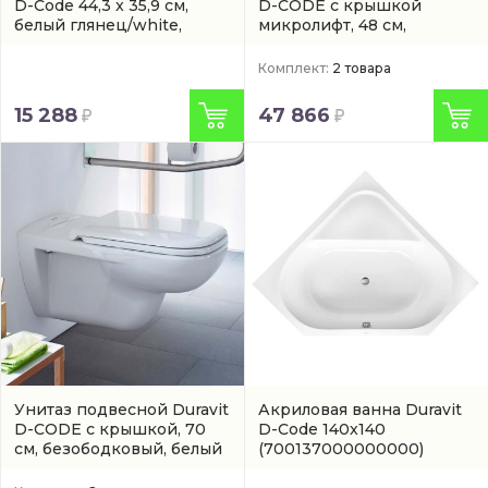
D-Code 44,3 x 35,9 см,
D-CODE с крышкой
белый глянец/white,
микролифт, 48 см,
микролифт
(0067390099)
безободковый, белый
Комплект:
2 товара
15 288
47 866
Унитаз подвесной Duravit
Акриловая ванна Duravit
D-CODE с крышкой, 70
D-Code 140x140
см, безободковый, белый
(700137000000000)