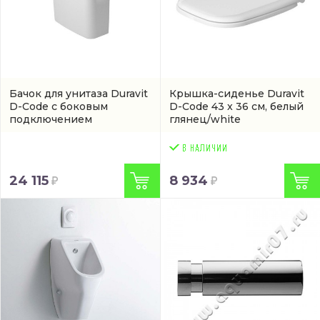
Бачок для унитаза Duravit
Крышка-сиденье Duravit
D-Code с боковым
D-Code 43 x 36 см, белый
подключением
глянец/white
(0927100004)
(0067310000)
24 115
8 934