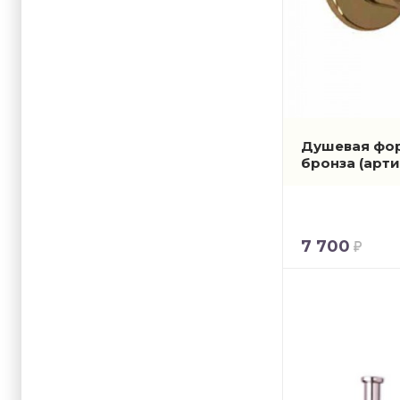
Душевая форс
бронза
(арти
7 700