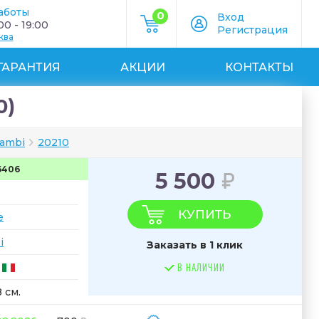
аботы
0
Вход
0 - 19:00
Регистрация
ква
ГАРАНТИЯ
АКЦИИ
КОНТАКТЫ
0)
cambi
20210
6406
5 500
КУПИТЬ
e
i
Заказать в 1 клик
В НАЛИЧИИ
 см.