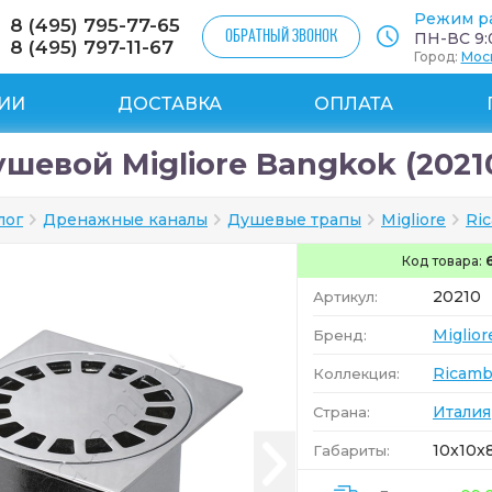
Режим р
8 (495) 795-77-65
ОБРАТНЫЙ ЗВОНОК
ПН-ВС 9:0
8 (495) 797-11-67
Город:
Мос
ИИ
ДОСТАВКА
ОПЛАТА
шевой Migliore Bangkok (2021
лог
Дренажные каналы
Душевые трапы
Migliore
Ri
Код товара:
20210
Артикул:
Miglior
Бренд:
Ricamb
Коллекция:
Италия
Страна:
10x10x8
Габариты: