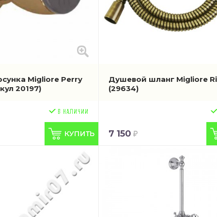
унка Migliore Perry
Душевой шланг Migliore R
кул 20197)
(29634)
7 150