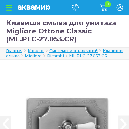
0
Клавиша смыва для унитаза
Migliore Ottone Classic
(ML.PLC-27.053.CR)
Главная
Каталог
Системы инсталляций
Клавиши
смыва
Migliore
Ricambi
ML.PLC-27.053.CR