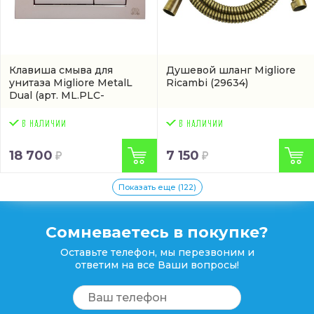
Клавиша смыва для
Душевой шланг Migliore
унитаза Migliore MetalL
Ricambi
(29634)
Dual
(арт. ML.PLC-
27.051.CR)
18 700
7 150
Показать еще (122)
Сомневаетесь в покупке?
Оставьте телефон, мы перезвоним и
ответим на все Ваши вопросы!