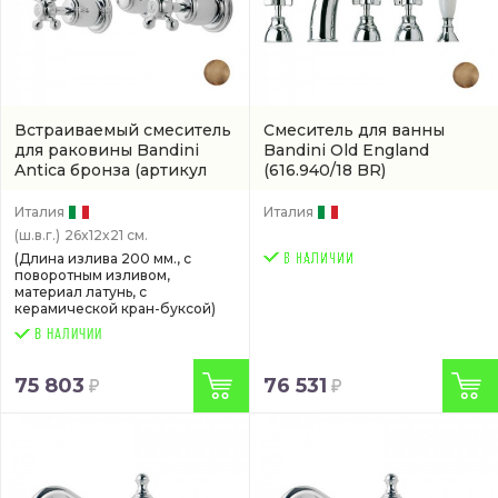
Встраиваемый смеситель
Смеситель для ванны
для раковины Bandini
Bandini Old England
Antica бронза
(артикул
(616.940/18 BR)
560.920 BR)
Италия
Италия
(ш.в.г.)
26x12x21 см.
(Длина излива 200 мм., с
поворотным изливом,
материал латунь, с
керамической кран-буксой)
В НАЛИЧИИ
75 803
76 531