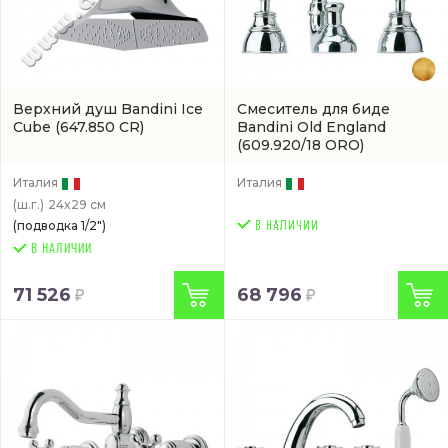
Верхний душ Bandini Ice
Смеситель для биде
Cube
(647.850 CR)
Bandini Old England
(609.920/18 ORO)
Италия
Италия
(ш.г.)
24x29 см
(подводка 1/2")
В НАЛИЧИИ
71 526
68 796