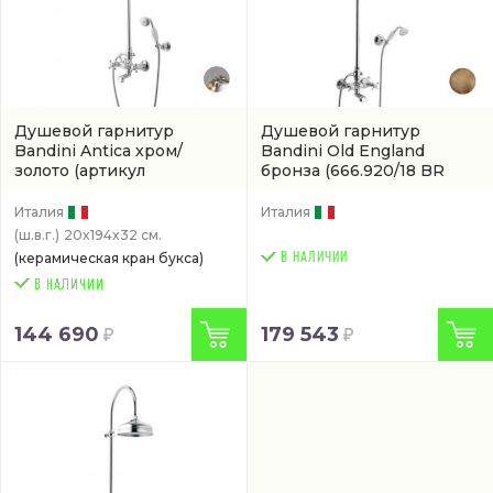
Душевой гарнитур
Душевой гарнитур
Bandini Antica хром/
Bandini Old England
золото
(артикул
бронза
(666.920/18 BR
666.920/06 CR/ORO D200)
D200)
Италия
Италия
(ш.в.г.)
20x194x32 см.
(керамическая кран букса)
В НАЛИЧИИ
144 690
179 543