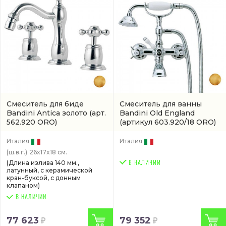
Смеситель для биде
Смеситель для ванны
Bandini Antica золото
(арт.
Bandini Old England
562.920 ORO)
(артикул 603.920/18 ORO)
Италия
Италия
(ш.в.г.)
26x17x18 см.
(Длина излива 140 мм.,
латунный, с керамической
кран-буксой, с донным
клапаном)
В НАЛИЧИИ
77 623
79 352