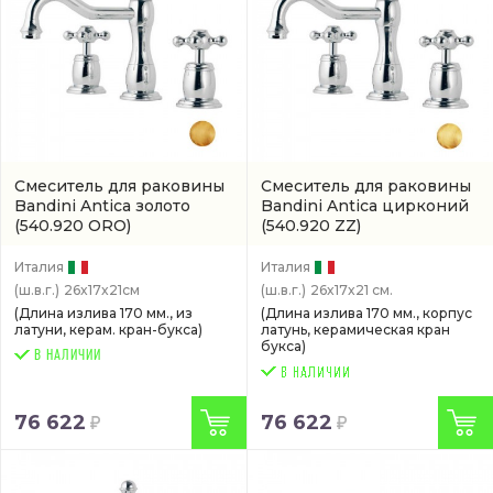
Смеситель для раковины
Смеситель для раковины
Bandini Antica золото
Bandini Antica цирконий
(540.920 ORO)
(540.920 ZZ)
Италия
Италия
(ш.в.г.)
26x17x21см
(ш.в.г.)
26x17x21 см.
(Длина излива 170 мм., из
(Длина излива 170 мм., корпус
латуни, керам. кран-букса)
латунь, керамическая кран
букса)
В НАЛИЧИИ
76 622
76 622