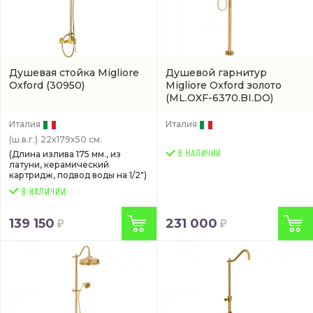
Душевая стойка Migliore
Душевой гарнитур
Oxford
(30950)
Migliore Oxford золото
(ML.OXF-6370.BI.DO)
Италия
Италия
(ш.в.г.)
22x179x50 см.
(Длина излива 175 мм., из
В НАЛИЧИИ
латуни, керамический
картридж, подвод воды на 1/2")
139 150
231 000