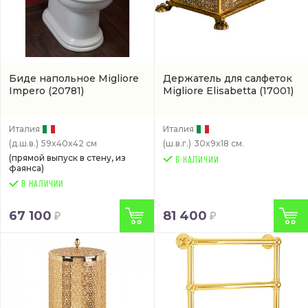
Биде напольное Migliore
Держатель для салфеток
Impero
(20781)
Migliore Elisabetta
(17001)
Италия
Италия
(д.ш.в.)
59x40x42 см
(ш.в.г.)
30x9x18 см.
(прямой выпуск в стену, из
фаянса)
В НАЛИЧИИ
67 100
81 400