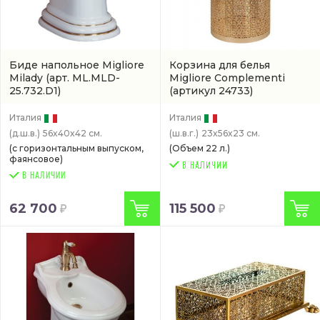
Биде напольное Migliore
Корзина для белья
Milady
(арт. ML.MLD-
Migliore Complementi
25.732.D1)
(артикул 24733)
Италия
Италия
(д.ш.в.)
56x40x42 см.
(ш.в.г.)
23x56x23 см.
(с горизонтальным выпуском,
(Объем 22 л.)
фаянсовое)
В НАЛИЧИИ
62 700
115 500