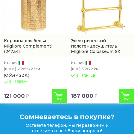
Корзина для белья
Электрический
Migliore Complementi
полотенцесушитель
(24734)
Migliore Colosseum SX
(20280)
Италия
Италия
(ш.в.г.)
23x56x23см.
(ш.в.)
53x72 см.
(Объем 22 л.)
В НАЛИЧИИ
121 000
187 000
Сомневаетесь в покупке?
Оставьте телефон, мы перезвоним и
ответим на все Ваши вопросы!