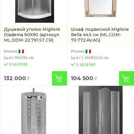
Душевой уголок Migliore
Шкаф подвесной Migliore
Diadema 90X90
(артикул
Bella 44,5 см
(ML.COM-
ML.DDM-22.791.ST.CR)
70.772.AV.AG)
Италия
Италия
(ш.в.)
90x194 см.
(ш.в.г.)
45x82x24 см.
В НАЛИЧИИ
132 000
104 500