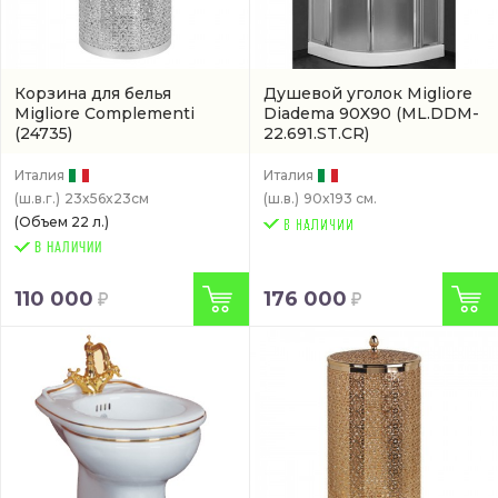
Корзина для белья
Душевой уголок Migliore
Migliore Complementi
Diadema 90X90
(ML.DDM-
(24735)
22.691.ST.CR)
Италия
Италия
(ш.в.г.)
23x56x23см
(ш.в.)
90x193 см.
(Объем 22 л.)
В НАЛИЧИИ
110 000
176 000