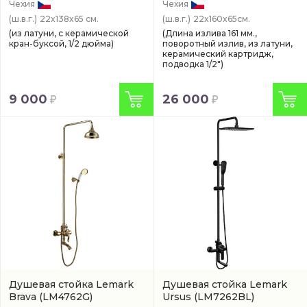
Чехия
Чехия
(ш.в.г.)
22x138x65 см.
(ш.в.г.)
22x160x65см.
(из латуни, с керамической
(Длина излива 161 мм.,
кран-буксой, 1/2 дюйма)
поворотный излив, из латуни,
керамический картридж,
подводка 1/2")
9 000
26 000
Душевая стойка Lemark
Душевая стойка Lemark
Brava
(LM4762G)
Ursus
(LM7262BL)