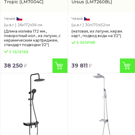
Tropic
(LM7004C)
Ursus
(LM7260BL)
Чехия
Чехия
(ш.в.г.)
26x172x56 см.
(ш.в.г.)
30x170x52см
(Длина излива 172 мм.,
(матовая, из латуни, керам.
поворотный изл., из латуни, с
карт., подвод воды на 1/2")
керамическим картриджем,
В НАЛИЧИИ
стандарт подводки 1/2")
38 250
39 811