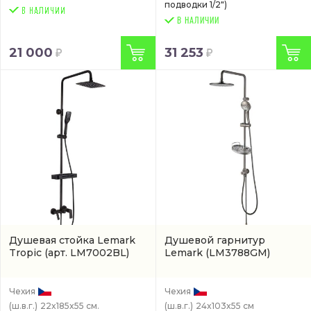
подводки 1/2")
В НАЛИЧИИ
21 000
31 253
Душевая стойка Lemark
Душевой гарнитур
Tropic
(арт. LM7002BL)
Lemark
(LM3788GM)
Чехия
Чехия
(ш.в.г.)
22x185x55 см.
(ш.в.г.)
24x103x55 см