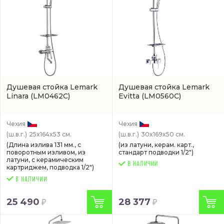
Душевая стойка Lemark
Душевая стойка Lemark
Linara
(LM0462C)
Evitta
(LM0560C)
Чехия
Чехия
(ш.в.г.)
25x164x53 см.
(ш.в.г.)
30x169x50 см.
(Длина излива 131 мм., с
(из латуни, керам. карт.,
поворотным изливом, из
стандарт подводки 1/2")
латуни, с керамическим
В НАЛИЧИИ
картриджем, подводка 1/2")
25 490
28 377