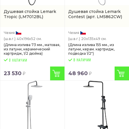
Душевая стойка Lemark
Душевая стойка Lemark
Tropic
(LM7012BL)
Contest
(арт. LM5862CW)
Чехия
Чехия
(ш.в.г.)
40x196x52 см.
(ш.в.г.)
20x135x49 см.
(Длина излива 73 мм., матовая,
(Длина излива 155 мм., из
из латуни, керамический
латуни, керам. картридж,
картридж, 1/2 дюйма)
подводка 1/2")
В НАЛИЧИИ
23 530
48 960