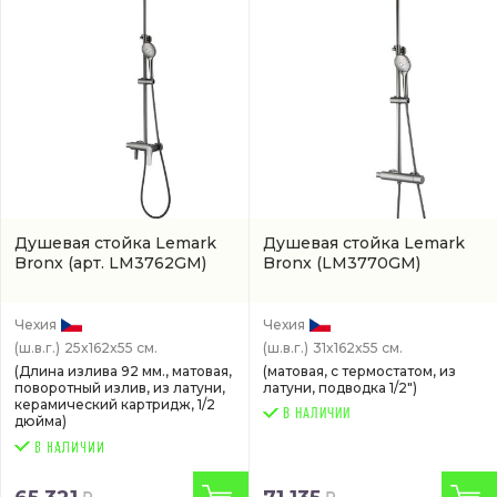
Душевая стойка Lemark
Душевая стойка Lemark
Bronx
(арт. LM3762GM)
Bronx
(LM3770GM)
Чехия
Чехия
(ш.в.г.)
25x162x55 см.
(ш.в.г.)
31x162x55 см.
(Длина излива 92 мм., матовая,
(матовая, с термостатом, из
поворотный излив, из латуни,
латуни, подводка 1/2")
керамический картридж, 1/2
В НАЛИЧИИ
дюйма)