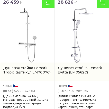
26 459
28 826
Душевая стойка Lemark
Душевая стойка Lemark
Tropic
(артикул LM7007C)
Evitta
(LM0562C)
Чехия
Чехия
(ш.в.г.)
52x201x42 см.
(ш.в.г.)
30x169x50см.
(Длина излива 124 мм.,
(Длина излива 150 мм., с
матовая, поворотный изл., из
поворотным изливом, из
латуни, керам. картридж,
латуни, с керамическим
подводка 1/2")
картриджем, стандарт