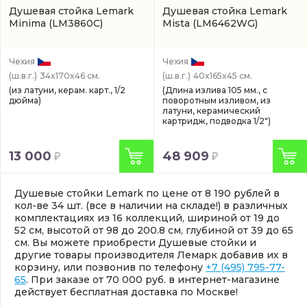
Душевая стойка Lemark
Душевая стойка Lemark
Minima
(LM3860C)
Mista
(LM6462WG)
Чехия
Чехия
(ш.в.г.)
34x170x46 см.
(ш.в.г.)
40x165x45 см.
(из латуни, керам. карт., 1/2
(Длина излива 105 мм., с
дюйма)
поворотным изливом, из
латуни, керамический
картридж, подводка 1/2")
13 000
48 909
Душевые стойки Lemark по цене от 8 190 рублей в
кол-ве 34 шт. (все в наличии на складе!) в различных
комплектациях из 16 коллекций, шириной от 19 до
52 см, высотой от 98 до 200.8 см, глубиной от 39 до 65
см. Вы можете приобрести Душевые стойки и
другие товары производителя Лемарк добавив их в
корзину, или позвонив по телефону
+7 (495) 795-77-
65
. При заказе от 70 000 руб. в интернет-магазине
действует бесплатная доставка по Москве!