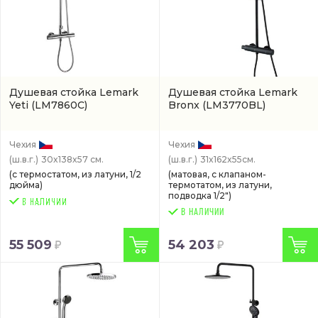
Душевая стойка Lemark
Душевая стойка Lemark
Yeti
(LM7860C)
Bronx
(LM3770BL)
Чехия
Чехия
(ш.в.г.)
30x138x57 см.
(ш.в.г.)
31x162x55см.
(с термостатом, из латуни, 1/2
(матовая, с клапаном-
дюйма)
термотатом, из латуни,
подводка 1/2")
В НАЛИЧИИ
55 509
54 203