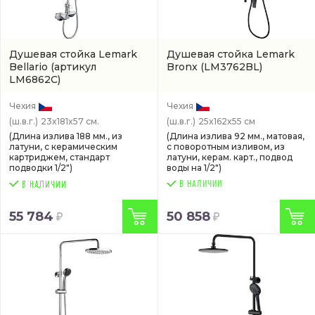
Душевая стойка Lemark
Душевая стойка Lemark
Bellario
(артикул
Bronx
(LM3762BL)
LM6862C)
Чехия
Чехия
(ш.в.г.)
23x181x57 см.
(ш.в.г.)
25x162x55 см
(Длина излива 188 мм., из
(Длина излива 92 мм., матовая,
латуни, с керамическим
с поворотным изливом, из
картриджем, стандарт
латуни, керам. карт., подвод
подводки 1/2")
воды на 1/2")
В НАЛИЧИИ
55 784
50 858