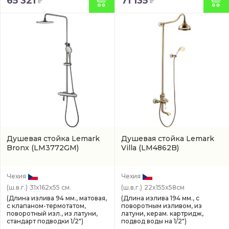
65 321
71 135
Душевая стойка Lemark
Душевая стойка Lemark
Bronx
(LM3772GM)
Villa
(LM4862B)
Чехия
Чехия
(ш.в.г.)
31x162x55 см.
(ш.в.г.)
22x155x58см
(Длина излива 94 мм., матовая,
(Длина излива 194 мм., с
с клапаном-термотатом,
поворотным изливом, из
поворотный изл., из латуни,
латуни, керам. картридж,
стандарт подводки 1/2")
подвод воды на 1/2")