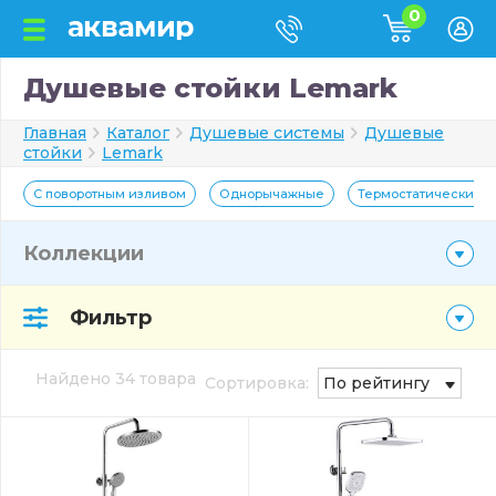
0
Душевые стойки Lemark
Главная
Каталог
Душевые системы
Душевые
стойки
Lemark
С поворотным изливом
Однорычажные
Термостатические
Коллекции
Фильтр
Найдено 34 товара
Сортировка:
По рейтингу