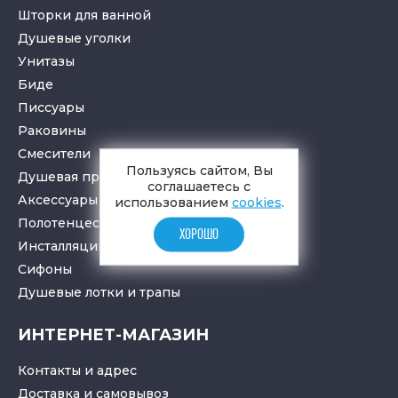
Шторки для ванной
Душевые уголки
Унитазы
Биде
Писсуары
Раковины
Смесители
Пользуясь сайтом, Вы
Душевая программа
соглашаетесь с
Аксессуары в ванную
использованием
cookies
.
Полотенцесушители
ХОРОШО
Инсталляции для санузлов
Cифоны
Душевые лотки
и
трапы
ИНТЕРНЕТ-МАГАЗИН
Контакты и адрес
Доставка и самовывоз