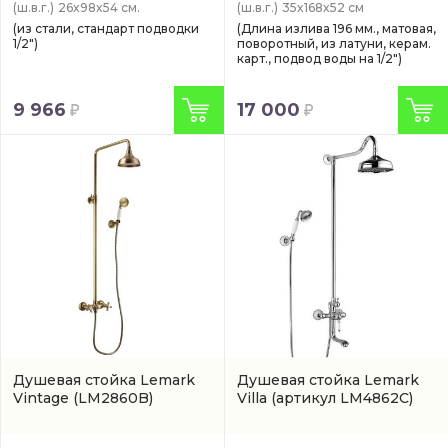
(ш.в.г.)
26x98x54 см.
(ш.в.г.)
35x168x52 см
(из стали, стандарт подводки
(Длина излива 196 мм., матовая,
1/2")
поворотный, из латуни, керам.
карт., подвод воды на 1/2")
9 966
17 000
Душевая стойка Lemark
Душевая стойка Lemark
Vintage
(LM2860B)
Villa
(артикул LM4862C)