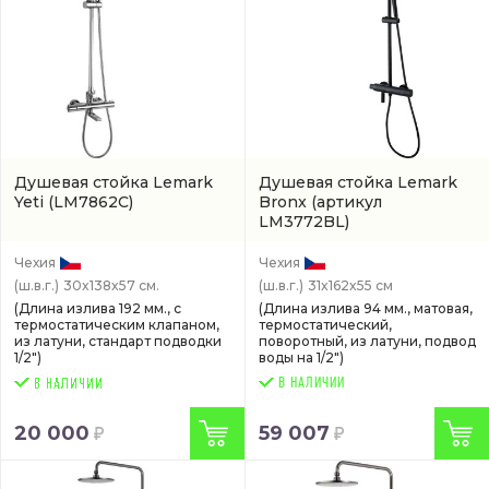
Душевая стойка Lemark
Душевая стойка Lemark
Yeti
(LM7862C)
Bronx
(артикул
LM3772BL)
Чехия
Чехия
(ш.в.г.)
30x138x57 см.
(ш.в.г.)
31x162x55 см
(Длина излива 192 мм., с
(Длина излива 94 мм., матовая,
термостатическим клапаном,
термостатический,
из латуни, стандарт подводки
поворотный, из латуни, подвод
1/2")
воды на 1/2")
В НАЛИЧИИ
20 000
59 007