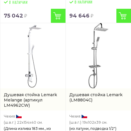
В НАЛИЧИИ
75 042
94 646
Душевая стойка Lemark
Душевая стойка Lemark
Melange
(артикул
(LM8804C)
LM4962CW)
Чехия
Чехия
(ш.в.г.)
22x154x40 см.
(ш.в.г.)
19x102x39 см.
(Длина излива 183 мм., из
(из латуни, подводка 1/2")