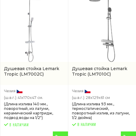
Душевая стойка Lemark
Душевая стойка Lemark
Tropic
(LM7002C)
Tropic
(LM7010C)
Чехия
Чехия
(ш.в.г.)
41x170x47 см.
(ш.в.г.)
28x129x61 см
(Длина излива 140 мм.,
(Длина излива 93 мм.,
поворотный, из латуни,
термостатический,
керамический картридж,
поворотный излив, из латуни,
подвод воды на 1/2")
1/2 дюйма)
В НАЛИЧИИ