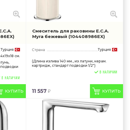
.C.A.
Смеситель для раковины E.C.A.
986EX)
Myra бежевый
(104408986EX)
Турция
Турция
4x19x18 см.
(Длина излива 140 мм., из латуни, керам.
тунь,
картридж, стандарт подводки 1/2")
 подводки
В НАЛИЧИИ
11 557
КУПИТЬ
КУПИТЬ