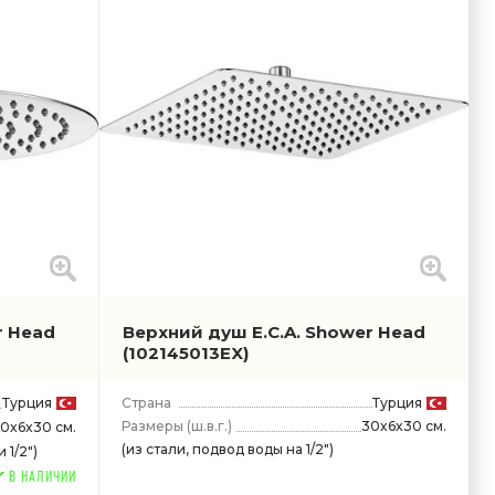
r Head
Верхний душ E.C.A. Shower Head
(102145013EX)
Турция
Страна
Турция
Размеры
(ш.в.г.)
30x6x30 см.
0x6x30 см.
(из стали, подвод воды на 1/2")
 1/2")
В НАЛИЧИИ