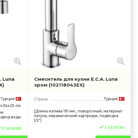
. Luna
Смеситель для кухни E.C.A. Luna
X)
хром
(102118043EX)
Турция
Турция
0x34x25 см.
(Длина излива 191 мм., поворотный, материал
ым
латунь, керамический картридж, подводка
подвод воды
1/2")
В НАЛИЧИИ