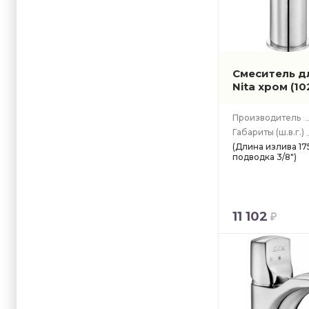
Смеситель дл
Nita хром
(1
Производитель
Габариты
(ш.в.г.)
(Длина излива 175
подводка 3/8")
11 102