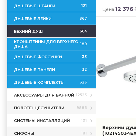
ДУШЕВЫЕ ШТАНГИ
121
12 376
Цена
ДУШЕВЫЕ ЛЕЙКИ
367
ВЕХНИЙ ДУШ
664
КРОНШТЕЙНЫ ДЛЯ ВЕРХНЕГО
189
ДУША
ДУШЕВЫЕ ФОРСУНКИ
33
ДУШЕВЫЕ ПАНЕЛИ
32
ДУШЕВЫЕ КОМПЛЕКТЫ
323
АКСЕССУАРЫ ДЛЯ ВАННОЙ
12523
ПОЛОТЕНЦЕСУШИТЕЛИ
9886
СИСТЕМЫ ИНСТАЛЛЯЦИЙ
101
Верхний душ 
(102145034EX
СИФОНЫ
181