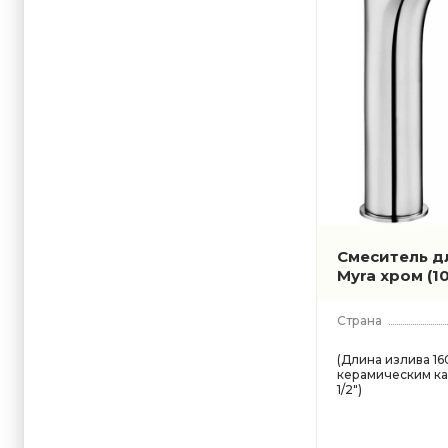
Смеситель дл
Myra хром
(1
Страна
(Длина излива 160
керамическим ка
1/2")