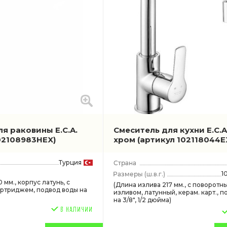
я раковины E.C.A.
Смеситель для кухни E.C.A
02108983HEX)
хром
(артикул 102118044E
Турция
1
(ш.в.г.)
 мм., корпус латунь, с
(Длина излива 217 мм., с поворотн
ртриджем, подвод воды на
изливом, латунный, керам. карт., 
на 3/8", 1/2 дюйма)