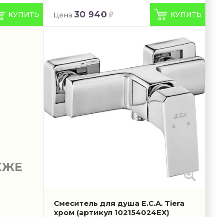
30 940
КУПИТЬ
КУПИТЬ
Цена
КЖЕ
Смеситель для душа E.C.A. Tiera
хром
(артикул 102154024EX)