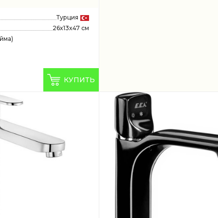
Турция
26x13x47 см
юйма)
КУПИТЬ