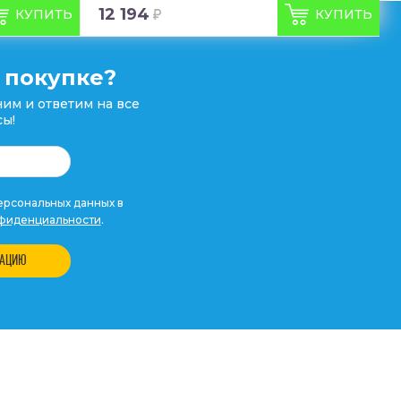
12 194
КУПИТЬ
КУПИТЬ
 покупке?
им и ответим на все
ы!
рсональных данных в
фиденциальности
.
ТАЦИЮ