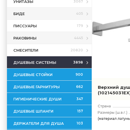
УНИТАЗЫ
3067
БИДЕ
405
ПИССУАРЫ
179
РАКОВИНЫ
4445
СМЕСИТЕЛИ
20820
ДУШЕВЫЕ СИСТЕМЫ
3898
ДУШЕВЫЕ СТОЙКИ
900
ДУШЕВЫЕ ГАРНИТУРЫ
Верхний душ 
662
(102145031EX
ГИГИЕНИЧЕСКИЕ ДУШИ
347
ДУШЕВЫЕ ШЛАНГИ
157
(ш.в.г.)
(материал латунь,
ДЕРЖАТЕЛИ ДЛЯ ДУША
103