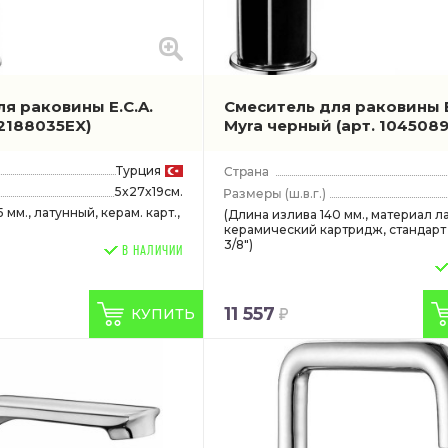
я раковины E.C.A.
Смеситель для раковины E
02188035EX)
Myra черный
(арт. 104508
Турция
5x27x19см.
(ш.в.г.)
 мм., латунный, керам. карт.,
(Длина излива 140 мм., материал ла
керамический картридж, стандарт
3/8")
В НАЛИЧИИ
11 557
КУПИТЬ