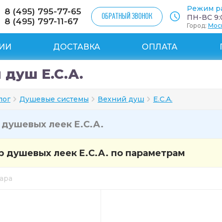
Режим р
8 (495) 795-77-65
ОБРАТНЫЙ ЗВОНОК
ПН-ВС 9:0
8 (495) 797-11-67
Город:
Мос
ИИ
ДОСТАВКА
ОПЛАТА
 душ E.C.A.
лог
Душевые системы
Вехний душ
E.C.A.
и
душевых леек E.C.A.
 душевых леек E.C.A. по параметрам
вара