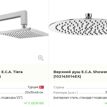
E.C.A. Tiera
Верхний душ E.C.A. Showe
)
(102145014EX)
Турция
20x15x46 см.
3
(ш.в.г.)
 подводка 1/2")
(материал сталь, стандарт подводки