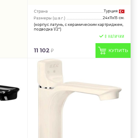
Турция
24x11x15 см.
(ш.в.г.)
(корпус латунь, с керамическим картриджем,
подводка 1/2")
11 102
КУПИТЬ