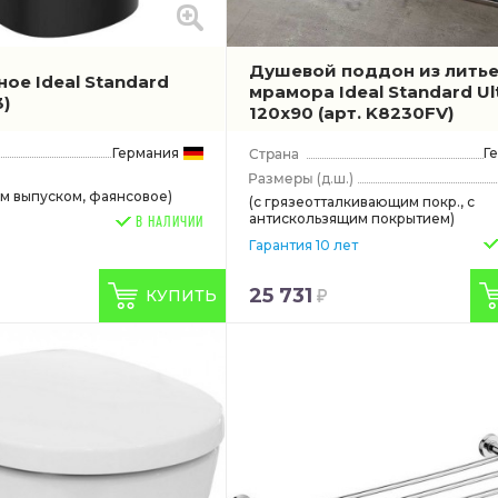
Душевой поддон из лить
ое Ideal Standard
мрамора Ideal Standard Ult
3)
120x90
(арт. K8230FV)
Германия
Г
(д.ш.)
ым выпуском, фаянсовое)
(с грязеотталкивающим покр., с
антискользящим покрытием)
В НАЛИЧИИ
Гарантия 10 лет
25 731
КУПИТЬ