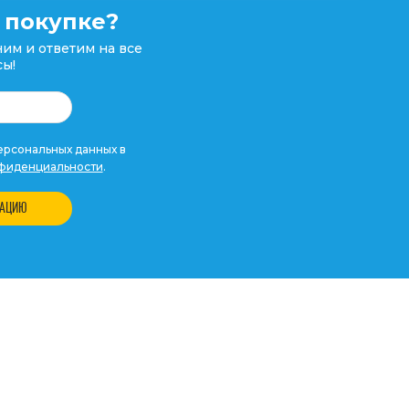
 покупке?
им и ответим на все
ы!
рсональных данных в
фиденциальности
.
ТАЦИЮ