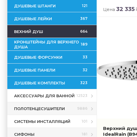
ДУШЕВЫЕ ШТАНГИ
121
32 335
Цена
ДУШЕВЫЕ ЛЕЙКИ
367
ВЕХНИЙ ДУШ
664
КРОНШТЕЙНЫ ДЛЯ ВЕРХНЕГО
189
ДУША
ДУШЕВЫЕ ФОРСУНКИ
33
ДУШЕВЫЕ ПАНЕЛИ
32
ДУШЕВЫЕ КОМПЛЕКТЫ
323
АКСЕССУАРЫ ДЛЯ ВАННОЙ
12523
ПОЛОТЕНЦЕСУШИТЕЛИ
9886
СИСТЕМЫ ИНСТАЛЛЯЦИЙ
101
Верхний душ 
IdealRain
(B9
СИФОНЫ
181