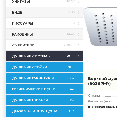
УНИТАЗЫ
3067
БИДЕ
405
ПИССУАРЫ
179
РАКОВИНЫ
4445
СМЕСИТЕЛИ
20820
ДУШЕВЫЕ СИСТЕМЫ
3898
ДУШЕВЫЕ СТОЙКИ
900
ДУШЕВЫЕ ГАРНИТУРЫ
Верхний душ 
662
(B0387MY)
ГИГИЕНИЧЕСКИЕ ДУШИ
347
ДУШЕВЫЕ ШЛАНГИ
157
(ш.в.г.)
(материал сталь, 
ДЕРЖАТЕЛИ ДЛЯ ДУША
103