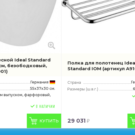
сной Ideal Standard
Полка для полотенец Idea
см, безободковый,
Standard IOM
(артикул A9
01)
Германия
Г
55x37x30 см.
6
(ш.в.г.)
ым выпуском, фарфоровый,
29 031
КУПИТЬ