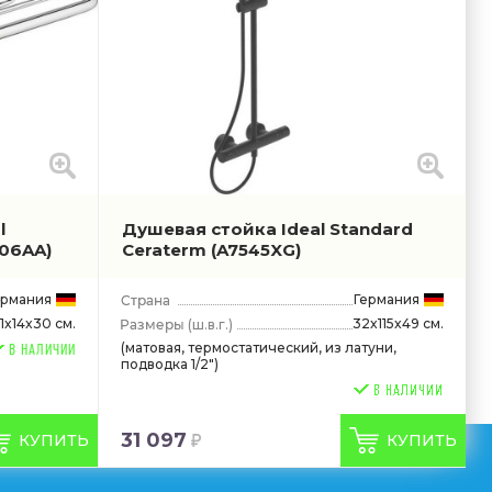
l
Душевая стойка Ideal Standard
106AA)
Ceraterm
(A7545XG)
ермания
Германия
1x14x30 см.
32x115x49 см.
(ш.в.г.)
(матовая, термостатический, из латуни,
В НАЛИЧИИ
подводка 1/2")
31 097
КУПИТЬ
КУПИТЬ