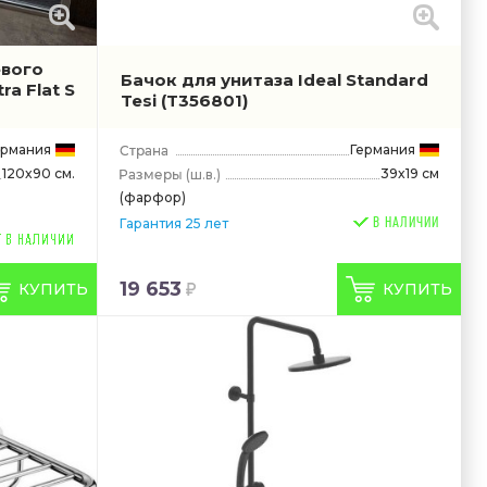
евого
Бачок для унитаза Ideal Standard
ra Flat S
Tesi
(T356801)
ермания
Германия
120x90 см.
39x19 см
(ш.в.)
(фарфор)
В НАЛИЧИИ
Гарантия 25 лет
19 653
КУПИТЬ
КУПИТЬ