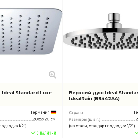
Ideal Standard Luxe
Верхний душ Ideal Standa
IdealRain
(B9442AA)
Германия
Г
20x5x20 см.
2
(ш.в.г.)
подводка 1/2")
(из стали, стандарт подводки 1/2")