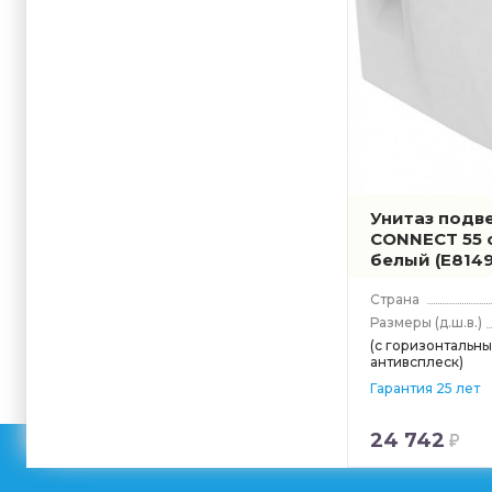
Унитаз подве
CONNECT 55 
белый
(E8149
Страна
Размеры
(д.ш.в.)
(с горизонтальн
антивсплеск)
Гарантия 25 лет
24 742