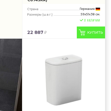
Германия
59x51x38 см.
(ш.в.г.)
22 887
КУПИТЬ