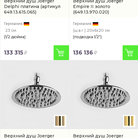
Верхний душ Joerger
Верхний душ Joerger
Delphi платина
(артикул
Empire II золото
649.13.615.065)
(649.13.970.020)
Германия
Германия
23 см.
(ш.в.г.)
20x6x20 см
(1/2 дюйма)
(подводка 1/2")
133 315
136 136
Верхний душ Joerger
Верхний душ Joerger