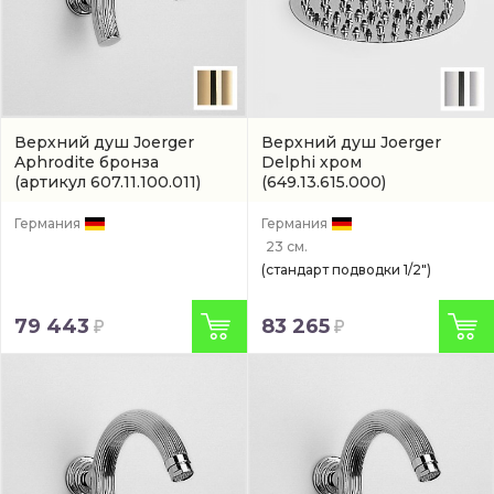
Верхний душ Joerger
Верхний душ Joerger
Aphrodite бронза
Delphi хром
(артикул 607.11.100.011)
(649.13.615.000)
Германия
Германия
23 см.
(стандарт подводки 1/2")
79 443
83 265