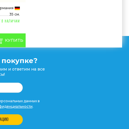
ермания
35 см.
КУПИТЬ
 покупке?
им и ответим на все
ы!
рсональных данных в
фиденциальности
.
ТАЦИЮ