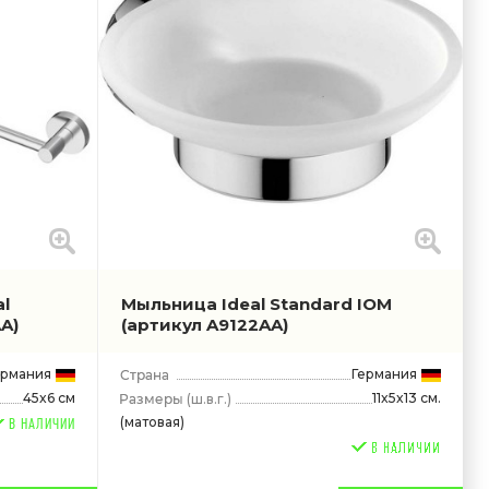
l
Мыльница Ideal Standard IOM
AA)
(артикул A9122AA)
ермания
Германия
45x6 см
11x5x13 см.
(ш.в.г.)
(матовая)
В НАЛИЧИИ