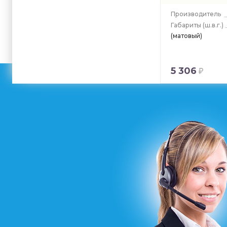
Производитель
Габариты
(ш.в.г.)
(матовый)
5 306