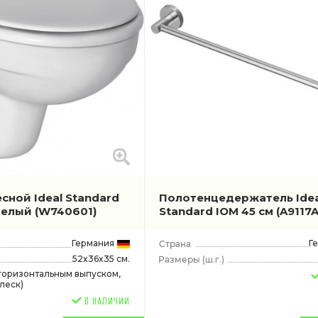
сной Ideal Standard
Полотенцедержатель Idea
 белый
(W740601)
Standard IOM 45 см
(A9117
Германия
Г
52x36x35 см.
(ш.г.)
 горизонтальным выпуском,
леск)