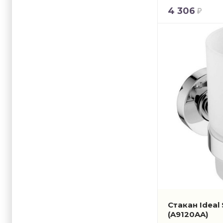
4 306
Стакан Ideal
(A9120AA)