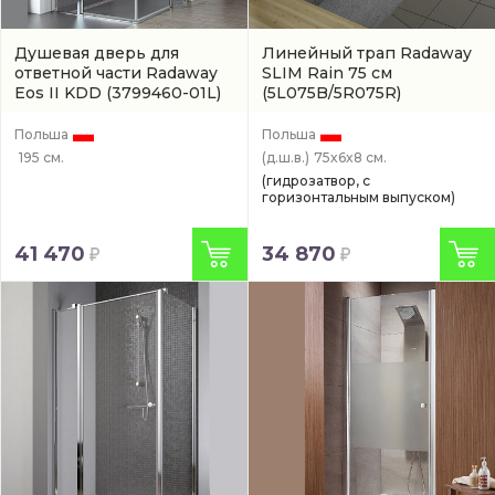
Душевая дверь для
Линейный трап Radaway
ответной части Radaway
SLIM Rain 75 см
Eos II KDD
(3799460-01L)
(5L075B/5R075R)
Польша
Польша
195 см.
(д.ш.в.)
75x6x8 см.
(гидрозатвор, с
горизонтальным выпуском)
41 470
34 870