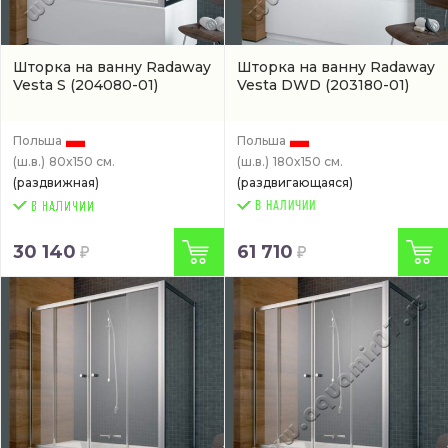
Шторка на ванну Radaway
Шторка на ванну Radaway
Vesta S
(204080-01)
Vesta DWD
(203180-01)
Польша
Польша
(ш.в.)
80x150 см.
(ш.в.)
180x150 см.
(раздвижная)
(раздвигающаяся)
В НАЛИЧИИ
30 140
61 710