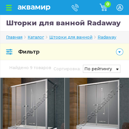
0
Шторки для ванной Radaway
Главная
Каталог
Шторки для ванной
Radaway
Фильтр
Найдено 9 товаров
Сортировка:
По рейтингу