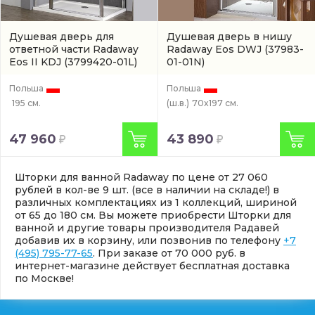
Душевая дверь для
Душевая дверь в нишу
ответной части Radaway
Radaway Eos DWJ
(37983-
Eos II KDJ
(3799420-01L)
01-01N)
Польша
Польша
195 см.
(ш.в.)
70x197 см.
47 960
43 890
Шторки для ванной Radaway по цене от 27 060
рублей в кол-ве 9 шт. (все в наличии на складе!) в
различных комплектациях из 1 коллекций, шириной
от 65 до 180 см. Вы можете приобрести Шторки для
ванной и другие товары производителя Радавей
добавив их в корзину, или позвонив по телефону
+7
(495) 795-77-65
. При заказе от 70 000 руб. в
интернет-магазине действует бесплатная доставка
по Москве!