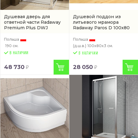
Душевая дверь для
Душевой поддон из
ответной части Radaway
литьевого мрамора
Premium Plus DWJ
Radaway Paros D 100x80
(33302-01-01N)
(MBD8010-03-1)
Польша
Польша
190 см.
(д.ш.в.)
100x80x3 см.
В НАЛИЧИИ
48 730
28 050