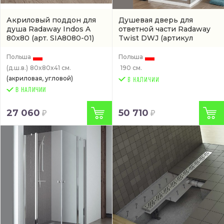
Акриловый поддон для
Душевая дверь для
душа Radaway Indos A
ответной части Radaway
80x80
(арт. SIA8080-01)
Twist DWJ
(артикул
382000-01)
Польша
Польша
(д.ш.в.)
80x80x41 см.
190 см.
(акриловая, угловой)
В НАЛИЧИИ
27 060
50 710