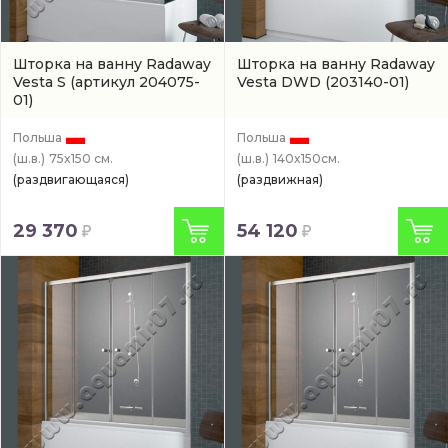
Шторка на ванну Radaway
Шторка на ванну Radaway
Vesta S
(артикул 204075-
Vesta DWD
(203140-01)
01)
Польша
Польша
(ш.в.)
75x150 см.
(ш.в.)
140x150см.
(раздвигающаяся)
(раздвижная)
29 370
54 120