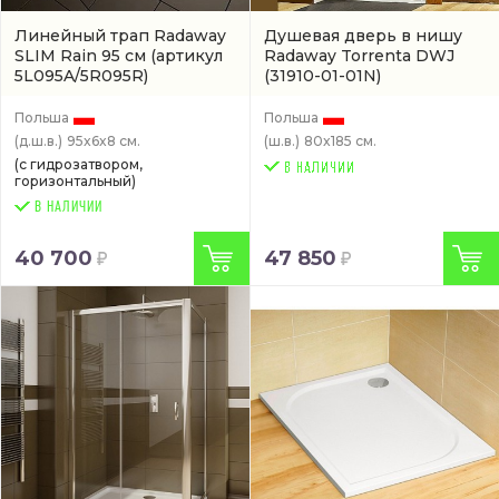
Линейный трап Radaway
Душевая дверь в нишу
SLIM Rain 95 см
(артикул
Radaway Torrenta DWJ
5L095A/5R095R)
(31910-01-01N)
Польша
Польша
(д.ш.в.)
95x6x8 см.
(ш.в.)
80x185 см.
(с гидрозатвором,
горизонтальный)
В НАЛИЧИИ
40 700
47 850